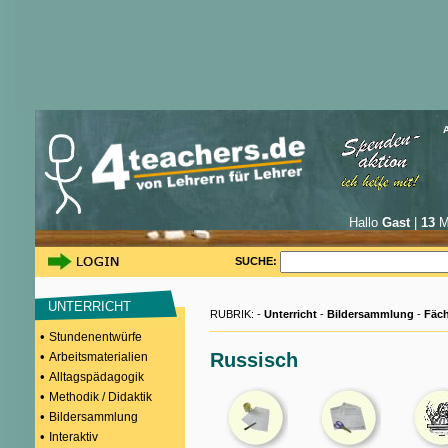
Hallo
Gast
|
13
Mi
SUCHE:
UNTERRICHT
RUBRIK: -
Unterricht
-
Bildersammlung
-
Fäch
•
Stundenentwürfe
•
Russisch
Arbeitsmaterialien
•
Alltagspädagogik
•
Methodik / Didaktik
•
Bildersammlung
•
Interaktiv