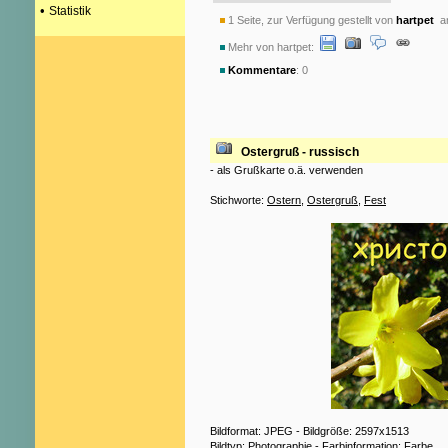
•
Statistik
1 Seite, zur Verfügung gestellt von
hartpet
am
Mehr von hartpet:
Kommentare
: 0
Ostergruß - russisch
- als Grußkarte o.ä. verwenden
Stichworte:
Ostern
,
Ostergruß
,
Fest
Bildformat: JPEG - Bildgröße: 2597x1513
Bildtyp: Photographie - Farbinformation: Farbe