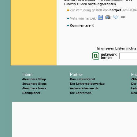
Hinweis zu den
Nutzungsrechten
Zur Verfügung gestellt von
hartpet
am 08.04
Mehr von hartpet:
Kommentare
: 0
In unseren Listen nicht
Intern
Partner
Fri
4teachers Shop
Das LehrerPanel
ZU
4teachers Blogs
Der Lehrerselbstverlag
Der
4teachers News
netzwerk-lernen.de
Leh
Schulplaner
Die LehrerApp
Neu