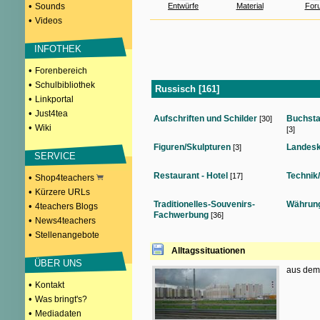
•
Sounds
Entwürfe
Material
For
•
Videos
INFOTHEK
•
Forenbereich
•
Schulbibliothek
Russisch [161]
•
Linkportal
•
Just4tea
Aufschriften und Schilder
Buchsta
[30]
•
Wiki
[3]
Figuren/Skulpturen
Landes
[3]
SERVICE
Restaurant - Hotel
Technik
[17]
•
Shop4teachers
•
Kürzere URLs
Traditionelles-Souvenirs-
Währun
•
4teachers Blogs
Fachwerbung
[36]
•
News4teachers
•
Stellenangebote
Alltagssituationen
ÜBER UNS
aus dem
•
Kontakt
•
Was bringt's?
•
Mediadaten