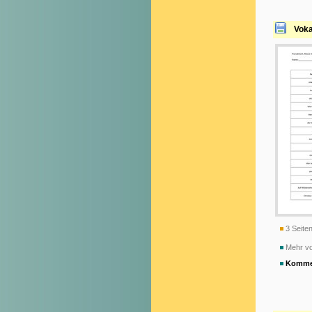
Voka
3 Seiten
Mehr v
Komme