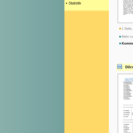
•
Statistik
1 Seite,
Mehr v
Komme
Déco