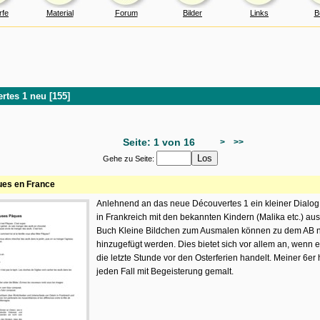
rfe
Material
Forum
Bilder
Links
B
rtes 1 neu [155]
Seite: 1 von 16
>
>>
Gehe zu Seite:
es en France
Anlehnend an das neue Découvertes 1 ein kleiner Dialog
in Frankreich mit den bekannten Kindern (Malika etc.) au
Buch Kleine Bildchen zum Ausmalen können zu dem AB 
hinzugefügt werden. Dies bietet sich vor allem an, wenn 
die letzte Stunde vor den Osterferien handelt. Meiner 6er
jeden Fall mit Begeisterung gemalt.