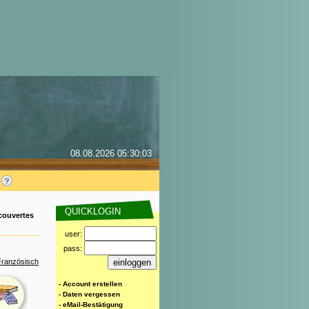
08.08.2026 05:30:03
QUICKLOGIN
couvertes
user:
pass:
Französisch
- Account erstellen
- Daten vergessen
- eMail-Bestätigung