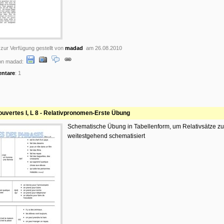
 zur Verfügung gestellt von
madad
am 26.08.2010
on madad:
ntare
: 1
uvertes I, L 8 - Relativpronomen-Erste Übung
Schematische Übung in Tabellenform, um Relativsätze zu
weitestgehend schematisiert