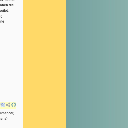
haben die
eitet.
ig
ine
ommencer,
sens).