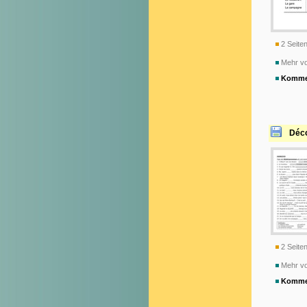
2 Seiten
Mehr v
Komme
Déco
2 Seiten
Mehr v
Komme