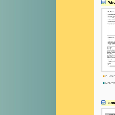
Wied
2 Seiten
Mehr v
Schü