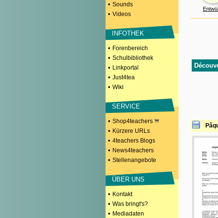
•
Sounds
Entwü
•
Videos
INFOTHEK
•
Forenbereich
•
Schulbibliothek
Découve
•
Linkportal
•
Just4tea
•
Wiki
SERVICE
•
Shop4teachers
Pâqu
•
Kürzere URLs
•
4teachers Blogs
•
News4teachers
•
Stellenangebote
ÜBER UNS
•
Kontakt
•
Was bringt's?
•
Mediadaten