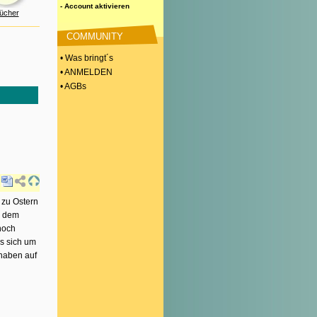
- Account aktivieren
ücher
COMMUNITY
• Was bringt´s
• ANMELDEN
• AGBs
 zu Ostern
s dem
noch
es sich um
 haben auf