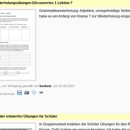
erholungsübungen Découvertes 1 Lektion 7
Grammatikwiederholung: Adjektive, unregelmäßige Verbe
habe es am Anfang von Klasse 7 zur Wiederholung einges
, zur Verfügung gestellt von
kuckutz
am 22.09.2014
on kuckutz:
ler entwerfen Übungen für Schüler
In Gruppenarbeit erstellen die Schüler Übungen für den R
Klasse. Dafür haben sie genaue Angaben. Ich habe die 