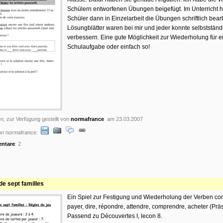
Schülern entworfenen Übungen beigefügt. Im Unterricht 
Schüler dann in Einzelarbeit die Übungen schriftlich bearb
Lösungblätter waren bei mir und jeder konnte selbstständ
verbessern. Eine gute Möglichkeit zur Wiederholung für e
Schulaufgabe oder einfach so!
n, zur Verfügung gestellt von
normafrance
am 23.03.2007
n normafrance:
ntare
: 2
de sept familles
Ein Spiel zur Festigung und Wiederholung der Verben c
payer, dire, répondre, attendre, comprendre, acheter (Prä
Passend zu Découvertes I, lecon 8.