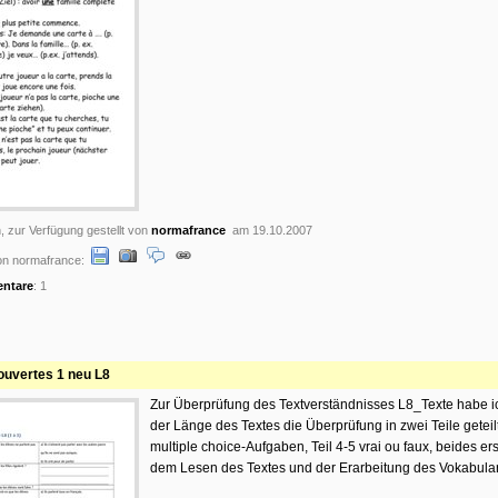
, zur Verfügung gestellt von
normafrance
am 19.10.2007
n normafrance:
ntare
: 1
uvertes 1 neu L8
Zur Überprüfung des Textverständnisses L8_Texte habe 
der Länge des Textes die Überprüfung in zwei Teile geteilt
multiple choice-Aufgaben, Teil 4-5 vrai ou faux, beides er
dem Lesen des Textes und der Erarbeitung des Vokabular