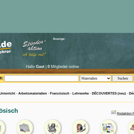
Anzeige:
Hallo
Gast
|
0
Mitglieder online
E:
Unterricht
-
Arbeitsmaterialien
-
Französisch
-
Lehrwerke
-
DÉCOUVERTES (neu)
-
Dé
ösisch
Redaktion 