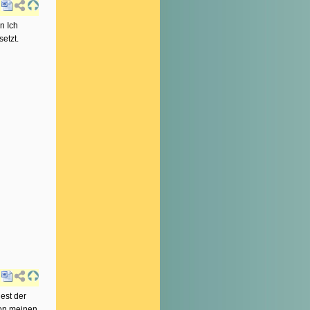
n Ich
etzt.
est der
von meinen