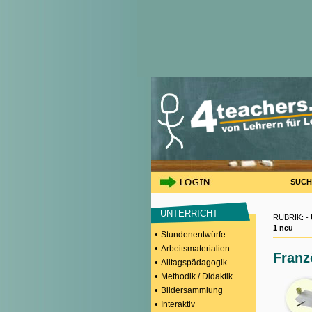
SUCH
UNTERRICHT
RUBRIK: -
1 neu
•
Stundenentwürfe
•
Arbeitsmaterialien
Franz
•
Alltagspädagogik
•
Methodik / Didaktik
•
Bildersammlung
•
Interaktiv