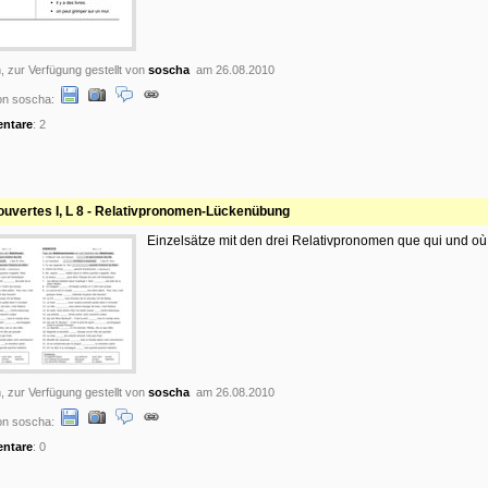
, zur Verfügung gestellt von
soscha
am 26.08.2010
on soscha:
ntare
: 2
uvertes I, L 8 - Relativpronomen-Lückenübung
Einzelsätze mit den drei Relativpronomen que qui und où
, zur Verfügung gestellt von
soscha
am 26.08.2010
on soscha:
ntare
: 0