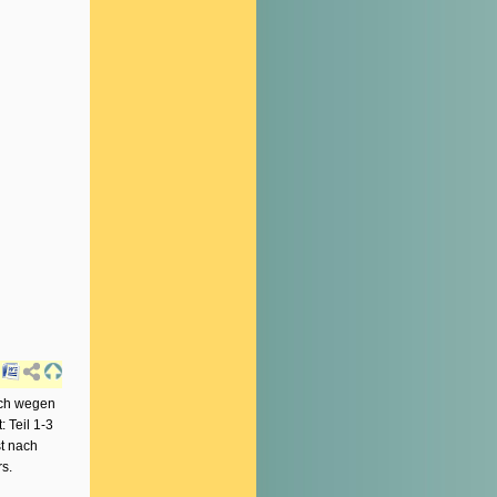
ich wegen
: Teil 1-3
st nach
s.