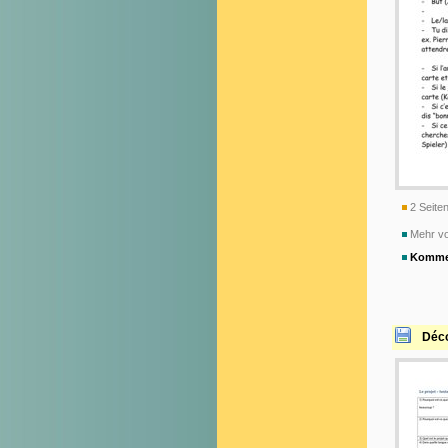
2 Seiten
Mehr vo
Komme
Déco