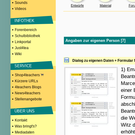
•
Sounds
Entwürfe
Material
For
•
Videos
INFOTHEK
•
Forenbereich
•
Schulbibliothek
Angaben zur eigenen Person [7]
•
Linkportal
•
Just4tea
•
Wiki
Dialog zu eigenen Daten + Formular
SERVICE
1) Ema
•
Shop4teachers
Beantr
•
Kürzere URLs
Marce
•
4teachers Blogs
einer 
•
News4teachers
Formul
•
Stellenangebote
absch
Beantr
ÜBER UNS
die We
•
Kontakt
Witz d
•
Was bringt's?
erhöht
•
Mediadaten