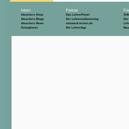
Intern
Partner
Fri
4teachers Shop
Das LehrerPanel
ZU
4teachers Blogs
Der Lehrerselbstverlag
Der
4teachers News
netzwerk-lernen.de
Leh
Schulplaner
Die LehrerApp
Neu