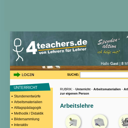
Hallo
Gast
|
8
Mi
SUCHE:
UNTERRICHT
RUBRIK: -
Unterricht
-
Arbeitsmaterialien
-
Ar
zur eigenen Person
•
Stundenentwürfe
•
Arbeitsmaterialien
Arbeitslehre
•
Alltagspädagogik
•
Methodik / Didaktik
•
Bildersammlung
•
Interaktiv