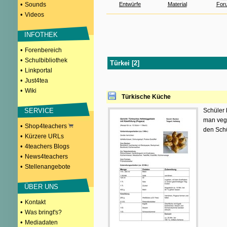
•
Sounds
Entwürfe
Material
For
•
Videos
INFOTHEK
•
Forenbereich
•
Schulbibliothek
Türkei [2]
•
Linkportal
•
Just4tea
•
Wiki
Türkische Küche
SERVICE
Schüler 
man vege
•
Shop4teachers
den Schü
•
Kürzere URLs
•
4teachers Blogs
•
News4teachers
•
Stellenangebote
ÜBER UNS
•
Kontakt
•
Was bringt's?
•
Mediadaten