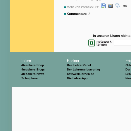
Mehr von intensivkurs:
Kommentare
: 2
In unseren Listen nicht
Intern
Partner
Fri
4teachers Shop
Das LehrerPanel
ZU
4teachers Blogs
Der Lehrerselbstverlag
Der
4teachers News
netzwerk-lernen.de
Leh
Schulplaner
Die LehrerApp
Neu