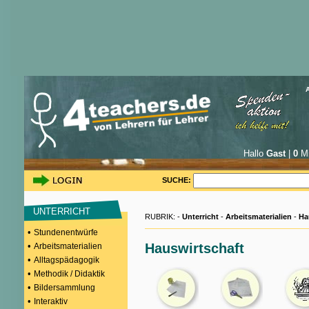
Hallo
Gast
|
0
Mi
SUCHE:
UNTERRICHT
RUBRIK: -
Unterricht
-
Arbeitsmaterialien
-
Ha
•
Stundenentwürfe
•
Hauswirtschaft
Arbeitsmaterialien
•
Alltagspädagogik
•
Methodik / Didaktik
•
Bildersammlung
•
Interaktiv