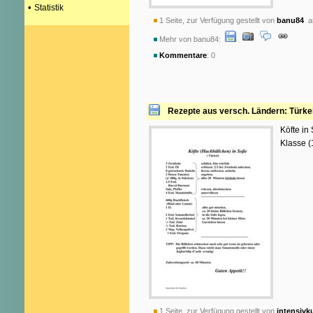
•
Statistik
1 Seite, zur Verfügung gestellt von
banu84
am
Mehr von banu84:
Kommentare
: 0
Rezepte aus versch. Ländern: Türke
Köfte in
Klasse (
1 Seite, zur Verfügung gestellt von
intensivk