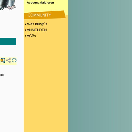
- Account aktivieren
COMMUNITY
• Was bringt´s
• ANMELDEN
• AGBs
 im