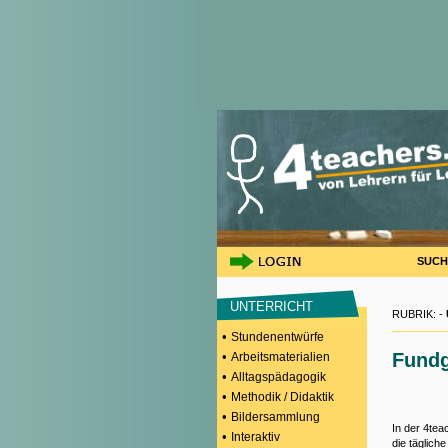
SUCH
UNTERRICHT
RUBRIK: -
•
Stundenentwürfe
•
Fund
Arbeitsmaterialien
•
Alltagspädagogik
•
Methodik / Didaktik
•
Bildersammlung
In der 4tea
•
Interaktiv
die täglich