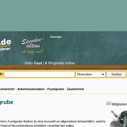
Anzeige:
Hallo
Gast
|
6
Mitglieder online
E:
Unterricht
-
Arbeitsmaterialien
-
Fundgrube
-
Zaubertrick
grube
Mitgliede
chers Fundgrube findest du eine Auswahl an allgemeinen Arbeitshilfen, welche
e Unterrichtsvorbereitung erheblich vereinfachen sollen.