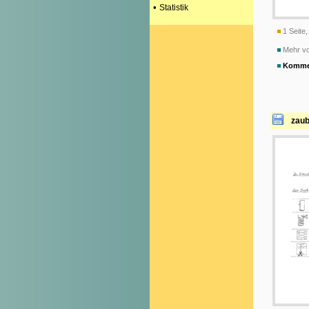
•
Statistik
1 Seite,
Mehr vo
Komme
zaub