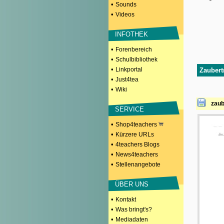
•
Sounds
•
Videos
INFOTHEK
•
Forenbereich
•
Schulbibliothek
•
Linkportal
Zaubertr
•
Just4tea
•
Wiki
zaub
SERVICE
•
Shop4teachers
•
Kürzere URLs
•
4teachers Blogs
•
News4teachers
•
Stellenangebote
ÜBER UNS
•
Kontakt
•
Was bringt's?
•
Mediadaten