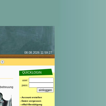
08.08.2026 11:59:27
QUICKLOGIN
user:
pass:
rbetreuung
- Account erstellen
- Daten vergessen
- eMail-Bestätigung