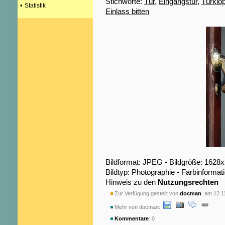
Stichworte:
Tür
,
Eingangstür
,
Türklop
•
Statistik
Einlass bitten
Bildformat: JPEG - Bildgröße: 1628
Bildtyp: Photographie - Farbinformat
Hinweis zu den
Nutzungsrechten
Zur Verfügung gestellt von
docman
am 12.1
Mehr von docman:
Kommentare
: 0