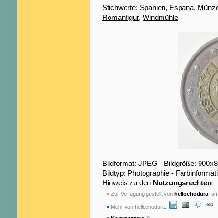
Stichworte:
Spanien
,
Espana
,
Münz
Romanfigur
,
Windmühle
Bildformat: JPEG - Bildgröße: 900x
Bildtyp: Photographie - Farbinformat
Hinweis zu den
Nutzungsrechten
Zur Verfügung gestellt von
hellochodura
am 
Mehr von hellochodura: