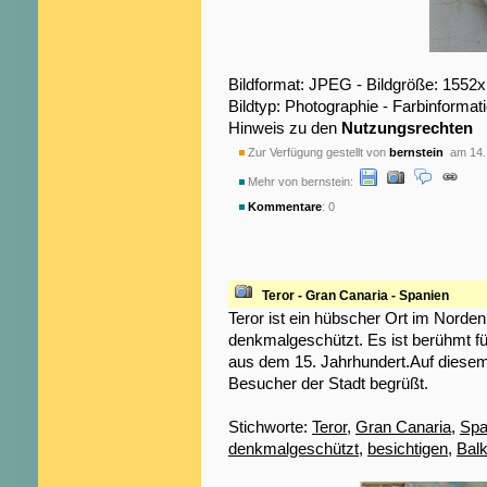
Bildformat: JPEG - Bildgröße: 1552
Bildtyp: Photographie - Farbinformat
Hinweis zu den
Nutzungsrechten
Zur Verfügung gestellt von
bernstein
am 14.
Mehr von bernstein:
Kommentare
: 0
Teror - Gran Canaria - Spanien
Teror ist ein hübscher Ort im Norde
denkmalgeschützt. Es ist berühmt f
aus dem 15. Jahrhundert.Auf dies
Besucher der Stadt begrüßt.
Stichworte:
Teror
,
Gran Canaria
,
Spa
denkmalgeschützt
,
besichtigen
,
Bal