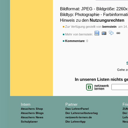
Bildformat: JPEG - Bildgröße: 2260
Bildtyp: Photographie - Farbinformat
Hinweis zu den
Nutzungsrechten
Zur Verfügung gestellt von
bernstein
am 14.
Mehr von bernstein:
Kommentare
: 0
Gehe zu
In unseren Listen nichts 
Intern
Partner
Fri
4teachers Shop
Das LehrerPanel
ZU
4teachers Blogs
Der Lehrerselbstverlag
Der
4teachers News
netzwerk-lernen.de
Leh
Schulplaner
Die LehrerApp
Neu