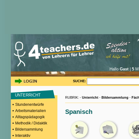
Hallo
Gast
|
5
Mi
SUCHE:
UNTERRICHT
RUBRIK: -
Unterricht
-
Bildersammlung
-
Fäch
•
Stundenentwürfe
•
Spanisch
Arbeitsmaterialien
•
Alltagspädagogik
•
Methodik / Didaktik
•
Bildersammlung
•
Interaktiv