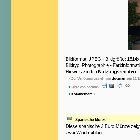
Bildformat: JPEG - Bildgröße: 1514
Bildtyp: Photographie - Farbinformat
Hinweis zu den
Nutzungsrechten
Zur Verfügung gestellt von
docman
am 12.1
Mehr von docman:
Kommentare
: 0
Spanische Münze
Diese spanische 2 Euro Münze zeigt
zwei Windmühlen.