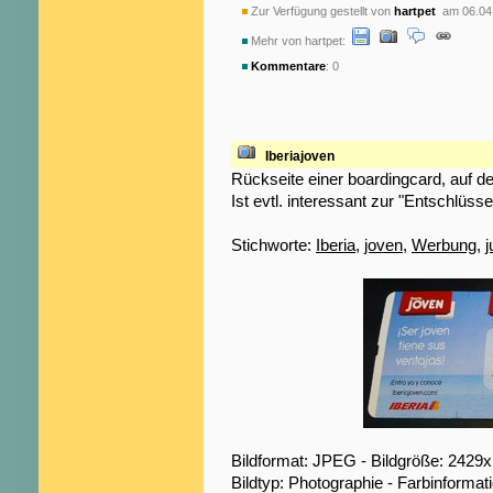
Zur Verfügung gestellt von
hartpet
am 06.04
Mehr von hartpet:
Kommentare
: 0
Iberiajoven
Rückseite einer boardingcard, auf d
Ist evtl. interessant zur "Entschlüss
Stichworte:
Iberia
,
joven
,
Werbung
,
j
Bildformat: JPEG - Bildgröße: 2429
Bildtyp: Photographie - Farbinformat