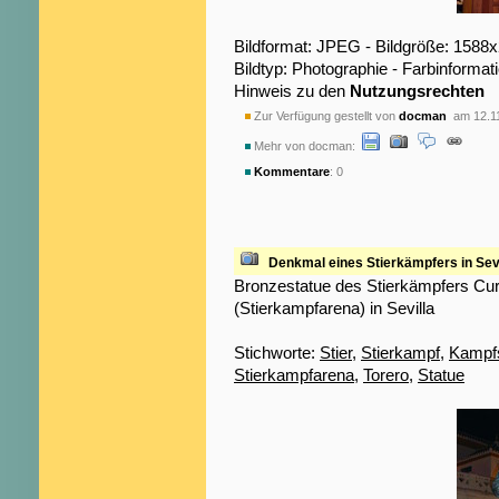
Bildformat: JPEG - Bildgröße: 1588
Bildtyp: Photographie - Farbinformat
Hinweis zu den
Nutzungsrechten
Zur Verfügung gestellt von
docman
am 12.1
Mehr von docman:
Kommentare
: 0
Denkmal eines Stierkämpfers in Sevi
Bronzestatue des Stierkämpfers Cu
(Stierkampfarena) in Sevilla
Stichworte:
Stier
,
Stierkampf
,
Kampfs
Stierkampfarena
,
Torero
,
Statue