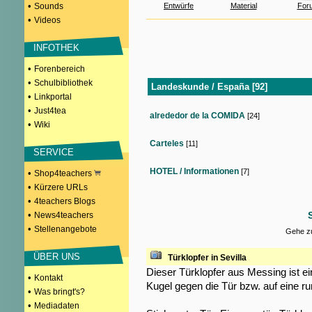
•
Sounds
Entwürfe
Material
For
•
Videos
INFOTHEK
•
Forenbereich
•
Schulbibliothek
Landeskunde / España [92]
•
Linkportal
•
Just4tea
alrededor de la COMIDA
[24]
•
Wiki
Carteles
[11]
SERVICE
HOTEL / Informationen
[7]
•
Shop4teachers
•
Kürzere URLs
•
4teachers Blogs
•
News4teachers
•
Stellenangebote
Gehe zu
ÜBER UNS
Türklopfer in Sevilla
Dieser Türklopfer aus Messing ist ein
•
Kontakt
Kugel gegen die Tür bzw. auf eine ru
•
Was bringt's?
•
Mediadaten