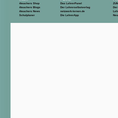
4teachers Shop
Das LehrerPanel
ZU
4teachers Blogs
Der Lehrerselbstverlag
Der
4teachers News
netzwerk-lernen.de
Leh
Schulplaner
Die LehrerApp
Neu