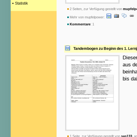
•
Statistik
2 Seiten, zur Verfügung gestellt von
mupfelp
Mehr von mupfelpower:
Kommentare
: 1
Tandembogen zu Beginn des 1. Lern
Diese
aus d
beinha
bis da
1 Seite, zur Verfügung gestellt von
sas133
am