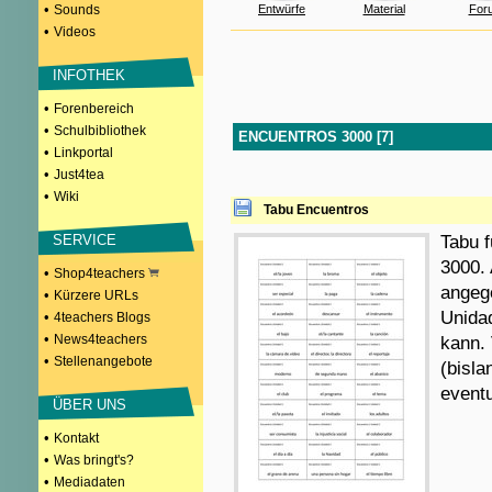
•
Sounds
Entwürfe
Material
For
•
Videos
INFOTHEK
•
Forenbereich
•
Schulbibliothek
ENCUENTROS 3000 [7]
•
Linkportal
•
Just4tea
•
Wiki
Tabu Encuentros
SERVICE
Tabu 
3000.
•
Shop4teachers
angeg
•
Kürzere URLs
Unida
•
4teachers Blogs
•
News4teachers
kann.
•
Stellenangebote
(bisla
eventu
ÜBER UNS
•
Kontakt
•
Was bringt's?
•
Mediadaten