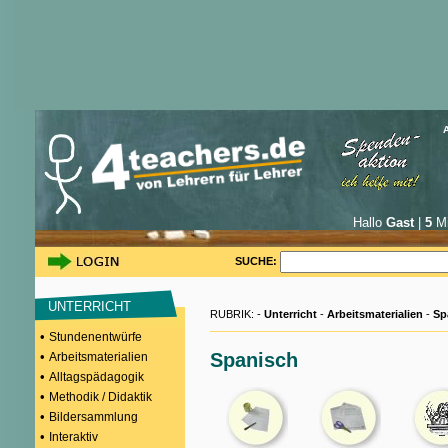
Hallo
Gast
|
5
Mi
SUCHE:
UNTERRICHT
RUBRIK: -
Unterricht
-
Arbeitsmaterialien
-
Sp
•
Stundenentwürfe
•
Spanisch
Arbeitsmaterialien
•
Alltagspädagogik
•
Methodik / Didaktik
•
Bildersammlung
•
Interaktiv