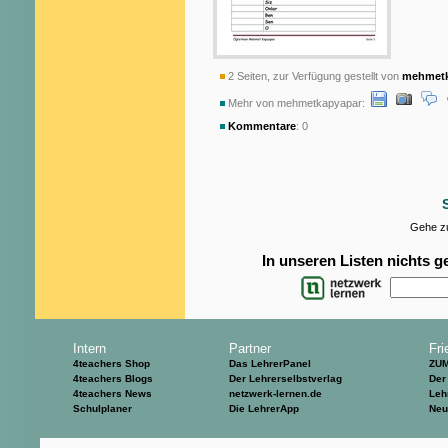
2 Seiten, zur Verfügung gestellt von
mehmetk
Mehr von mehmetkapyapar:
Kommentare
: 0
Gehe zu
In unseren Listen nichts 
Intern
Partner
Fri
4teachers Shop
Das LehrerPanel
ZU
4teachers Blogs
Der Lehrerselbstverlag
Der
4teachers News
netzwerk-lernen.de
Leh
Schulplaner
Die LehrerApp
Neu