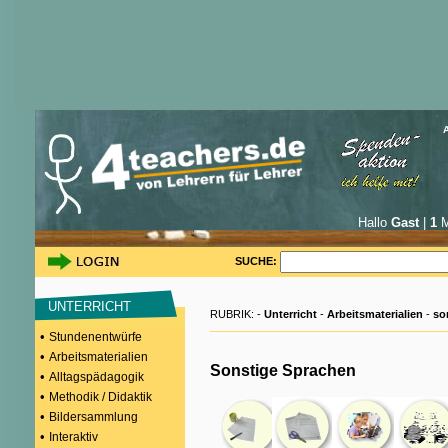
Hallo
Gast
|
1
M
SUCHE:
UNTERRICHT
RUBRIK: -
Unterricht
-
Arbeitsmaterialien
-
so
•
Stundenentwürfe
•
Arbeitsmaterialien
Sonstige Sprachen
•
Alltagspädagogik
•
Methodik / Didaktik
•
Bildersammlung
•
Interaktiv