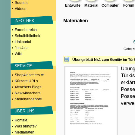
•
Sounds
Entwürfe
Material
Computer
Forum
•
Videos
Materialien
INFOTHEK
•
Forenbereich
•
Schulbibliothek
•
Linkportal
•
Just4tea
Gehe zu
•
Wiki
Übungsblatt Nr.1 zum Genitiv im Tür
SERVICE
Übung
•
Türkis
Shop4teachers
•
Kürzere URLs
erklär
•
4teachers Blogs
Posse
•
News4teachers
Posse
•
Stellenangebote
verwe
ÜBER UNS
•
Kontakt
•
Was bringt's?
•
Mediadaten