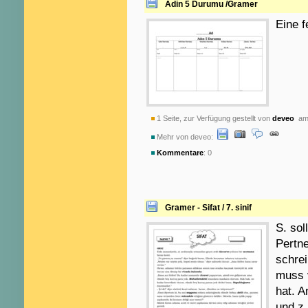
Adin 5 Durumu /Gramer
Eine f
1 Seite, zur Verfügung gestellt von
deveo
am 
Mehr von deveo:
Kommentare
: 0
Gramer - Sifat / 7. sinif
S. sol
Pertne
schrei
muss v
hat. 
und z