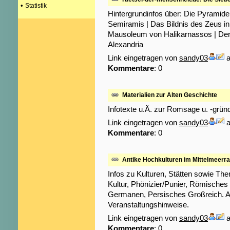
•
Statistik
Hintergrundinfos über: Die Pyramid
Semiramis | Das Bildnis des Zeus i
Mausoleum von Halikarnassos | Der
Alexandria
Link eingetragen von
sandy03
a
Kommentare
: 0
Materialien zur Alten Geschichte
Infotexte u.Ä. zur Romsage u. -grün
Link eingetragen von
sandy03
a
Kommentare
: 0
Antike Hochkulturen im Mittelmeerr
Infos zu Kulturen, Stätten sowie Th
Kultur, Phönizier/Punier, Römisches
Germanen, Persisches Großreich. A
Veranstaltungshinweise.
Link eingetragen von
sandy03
a
Kommentare
: 0