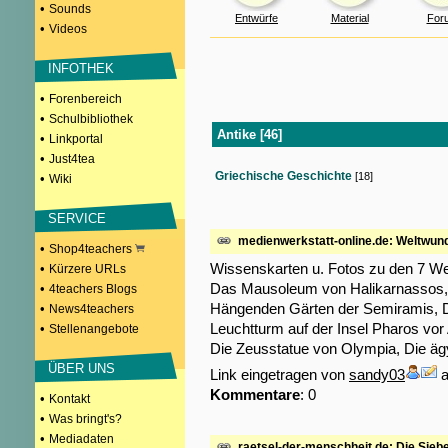
•
Sounds
Entwürfe
Material
For
•
Videos
INFOTHEK
•
Forenbereich
•
Schulbibliothek
Antike [46]
•
Linkportal
•
Just4tea
Griechische Geschichte
[18]
•
Wiki
SERVICE
medienwerkstatt-online.de: Weltwund
•
Shop4teachers
Wissenskarten u. Fotos zu den 7 We
•
Kürzere URLs
Das Mausoleum von Halikarnassos,
•
4teachers Blogs
Hängenden Gärten der Semiramis, 
•
News4teachers
Leuchtturm auf der Insel Pharos vor
•
Stellenangebote
Die Zeusstatue von Olympia, Die äg
ÜBER UNS
Link eingetragen von
sandy03
a
Kommentare
: 0
•
Kontakt
•
Was bringt's?
•
Mediadaten
raetsel-der-menschheit.de: Die Sieb