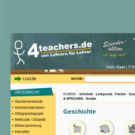
Hallo
Gast
|
7
Mi
SUCHE:
UNTERRICHT
RUBRIK: -
Infothek
-
Linkportal
-
Fächer
-
Ges
& EPOCHEN
-
Antike
•
Stundenentwürfe
•
Arbeitsmaterialien
Geschichte
•
Alltagspädagogik
•
Methodik / Didaktik
•
Bildersammlung
•
Interaktiv