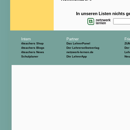
In unseren Listen nichts 
Intern
Partner
Fri
4teachers Shop
Das LehrerPanel
ZU
4teachers Blogs
Der Lehrerselbstverlag
Der
4teachers News
netzwerk-lernen.de
Leh
Schulplaner
Die LehrerApp
Neu