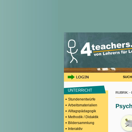
SUCH
UNTERRICHT
RUBRIK: -
•
Stundenentwürfe
•
Psych
Arbeitsmaterialien
•
Alltagspädagogik
•
Methodik / Didaktik
•
Bildersammlung
•
Interaktiv