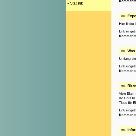
Kommenta
•
Statistik
Expe
Hier findet
Link einge
Kommenta
Was 
Umfangreich
Link einge
Kommenta
Ritze
Viele Elter
die Haut bl
Tipps für E
Link einge
Kommenta
Info