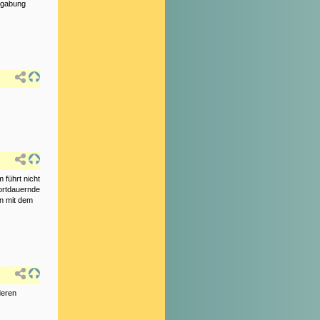
egabung
führt nicht
ortdauernde
n mit dem
deren