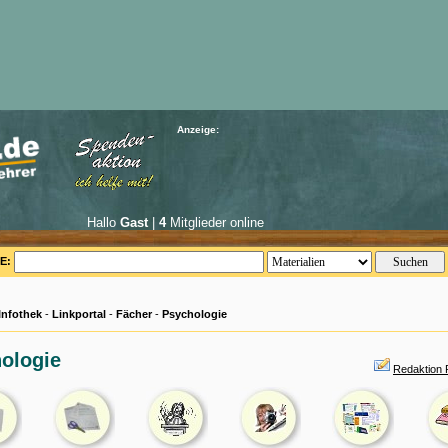
Anzeige:
Hallo
Gast
|
4
Mitglieder online
E:
Infothek
-
Linkportal
-
Fächer
-
Psychologie
ologie
Redaktion 