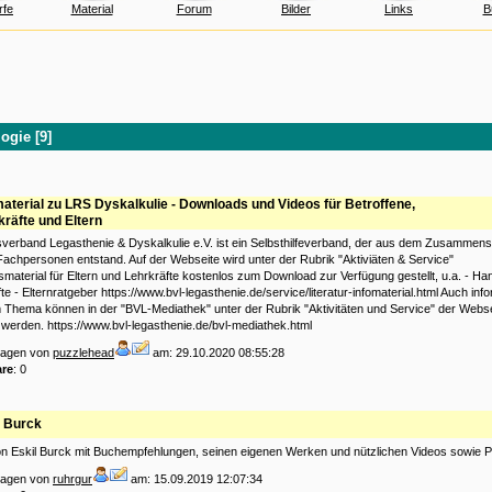
rfe
Material
Forum
Bilder
Links
B
ogie [9]
material zu LRS Dyskalkulie - Downloads und Videos für Betroffene,
kräfte und Eltern
verband Legasthenie & Dyskalkulie e.V. ist ein Selbsthilfeverband, der aus dem Zusammen
Fachpersonen entstand. Auf der Webseite wird unter der Rubrik "Aktiviäten & Service"
smaterial für Eltern und Lehrkräfte kostenlos zum Download zur Verfügung gestellt, u.a. - H
fte - Elternratgeber https://www.bvl-legasthenie.de/service/literatur-infomaterial.html Auch inf
Thema können in der "BVL-Mediathek" unter der Rubrik "Aktivitäten und Service" der Webse
erden. https://www.bvl-legasthenie.de/bvl-mediathek.html
tragen von
puzzlehead
am: 29.10.2020 08:55:28
re
: 0
l Burck
on Eskil Burck mit Buchempfehlungen, seinen eigenen Werken und nützlichen Videos sowie 
tragen von
ruhrgur
am: 15.09.2019 12:07:34