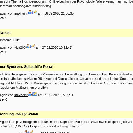
nen zum Thema Hochbegabung im Online-Lexikon der Psychologie. Wie erkennt man Hochb
dert man hochbegabte Kinder richtig.
tragen von
maxheinr
am: 16.09.2010 21:36:35
re
: 0
langst
mptome, Hilfe
tragen von
viva203
am: 27.02.2010 16:22:47
re
: 0
out-Syndrom: Selbsthilfe-Portal
nd Betroffene geben Tipps zu Prävention und Behandlung von Burnout. Das Burnout-Syndrom 
erufsunfähigkeit, sozialem Rückzug und Depressionen. Ursachen sind chronischer Stress, f
ung und Mobbing. Wenn Warnsignale frühzeitig erkannt werden, können Betroffene zusamme
r geeignete Maßnahmen ergreifen.
tragen von
maxheinr
am: 21.12.2009 15:55:11
re
: 0
chnung von IQ-Skalen
Ergebnisse psychologischer Tests in der Diagnostik. Bitte einen Skalenwert eingeben, die an
chnet(T,z,SW,IQ,c) Erspart mitunter das lästige Blättern!