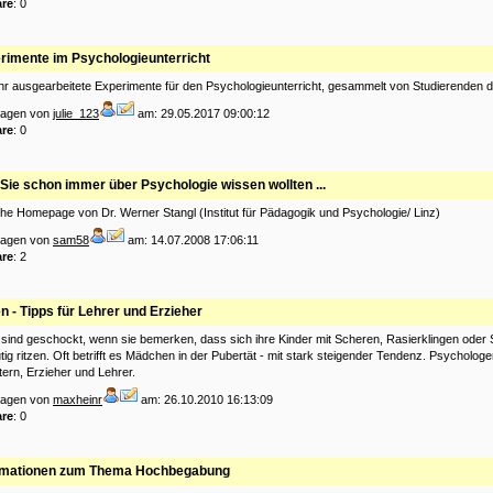
re
: 0
rimente im Psychologieunterricht
 ihr ausgearbeitete Experimente für den Psychologieunterricht, gesammelt von Studierenden d
tragen von
julie_123
am: 29.05.2017 09:00:12
re
: 0
Sie schon immer über Psychologie wissen wollten ...
e Homepage von Dr. Werner Stangl (Institut für Pädagogik und Psychologie/ Linz)
tragen von
sam58
am: 14.07.2008 17:06:11
re
: 2
n - Tipps für Lehrer und Erzieher
n sind geschockt, wenn sie bemerken, dass sich ihre Kinder mit Scheren, Rasierklingen oder
utig ritzen. Oft betrifft es Mädchen in der Pubertät - mit stark steigender Tendenz. Psycholog
ltern, Erzieher und Lehrer.
tragen von
maxheinr
am: 26.10.2010 16:13:09
re
: 0
rmationen zum Thema Hochbegabung