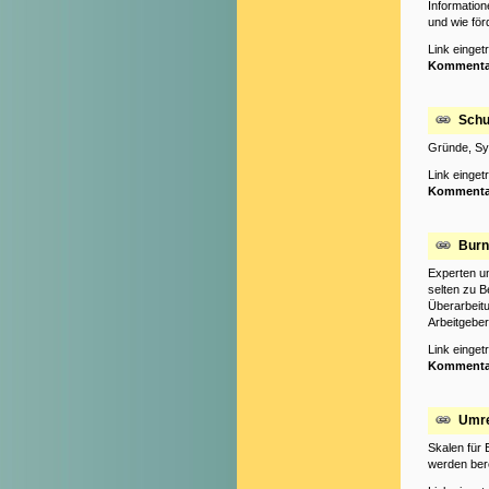
Informatio
und wie för
Link einge
Kommenta
Schu
Gründe, Sy
Link einge
Kommenta
Burn
Experten u
selten zu B
Überarbeit
Arbeitgebe
Link einge
Kommenta
Umre
Skalen für 
werden bere