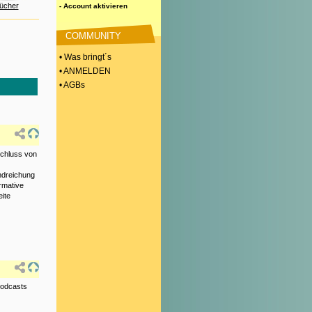
ücher
- Account aktivieren
COMMUNITY
• Was bringt´s
• ANMELDEN
• AGBs
schluss von
andreichung
ormative
ite
Podcasts