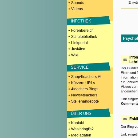
•
Sounds
Entwü
•
Videos
INFOTHEK
•
Forenbereich
•
Schulbibliothek
Psychol
•
Linkportal
•
Just4tea
•
Wiki
Info
Lehr
SERVICE
Der Bundes
Eltern und 
•
Shop4teachers
Information
für Lehrkrä
•
Kürzere URLs
Videos zum 
•
4teachers Blogs
angesehen w
•
News4teachers
Link einge
•
Stellenangebote
Kommenta
ÜBER UNS
Eski
•
Kontakt
Der Blog v
•
Was bringt's?
Link einge
•
Mediadaten