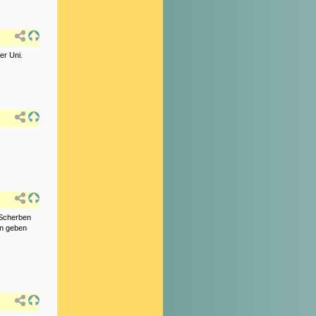
er Uni.
 Scherben
en geben