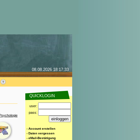
08.08.2026 18:17:33
QUICKLOGIN
user:
pass:
Psychologie
- Account erstellen
- Daten vergessen
- eMail-Bestätigung