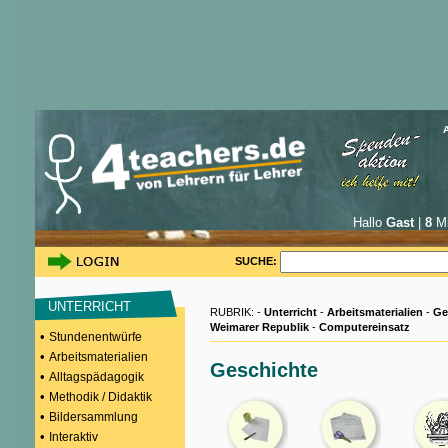
Hallo
Gast
|
8
Mi
SUCHE:
UNTERRICHT
RUBRIK: -
Unterricht
-
Arbeitsmaterialien
-
Ge
Weimarer Republik
-
Computereinsatz
•
Stundenentwürfe
•
Arbeitsmaterialien
Geschichte
•
Alltagspädagogik
•
Methodik / Didaktik
•
Bildersammlung
•
Interaktiv