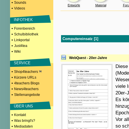
•
Sounds
Entwürfe
Material
For
•
Videos
INFOTHEK
•
Forenbereich
•
Schulbibliothek
Computereinsatz [1]
•
Linkportal
•
Just4tea
•
Wiki
WebQuest - 20er-Jahre
SERVICE
Diese
•
Shop4teachers
(Mode,
•
Kürzere URLs
Wesent
•
4teachers Blogs
viele 
•
News4teachers
20er-
•
Stellenangebote
Es kön
hinzug
ÜBER UNS
Epoche
•
Kontakt
Vor al
•
Was bringt's?
so sc
•
Mediadaten