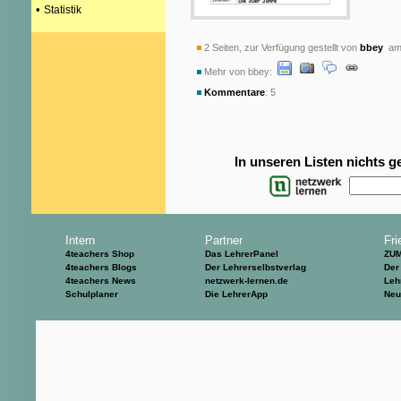
•
Statistik
2 Seiten, zur Verfügung gestellt von
bbey
am 
Mehr von bbey:
Kommentare
: 5
In unseren Listen nichts 
Intern
Partner
Fri
4teachers Shop
Das LehrerPanel
ZU
4teachers Blogs
Der Lehrerselbstverlag
Der
4teachers News
netzwerk-lernen.de
Leh
Schulplaner
Die LehrerApp
Neu