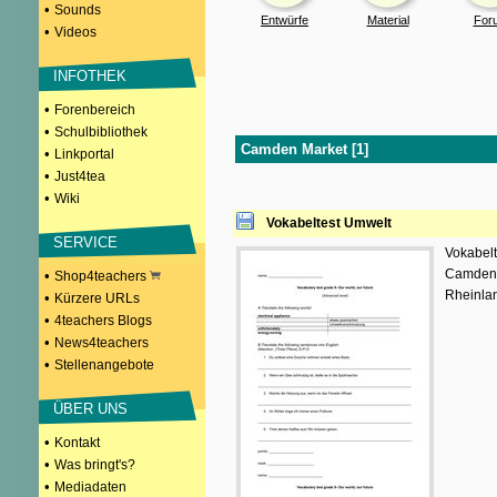
•
Sounds
Entwürfe
Material
For
•
Videos
INFOTHEK
•
Forenbereich
•
Schulbibliothek
Camden Market [1]
•
Linkportal
•
Just4tea
•
Wiki
Vokabeltest Umwelt
SERVICE
Vokabelt
Camden M
•
Shop4teachers
Rheinlan
•
Kürzere URLs
•
4teachers Blogs
•
News4teachers
•
Stellenangebote
ÜBER UNS
•
Kontakt
•
Was bringt's?
•
Mediadaten