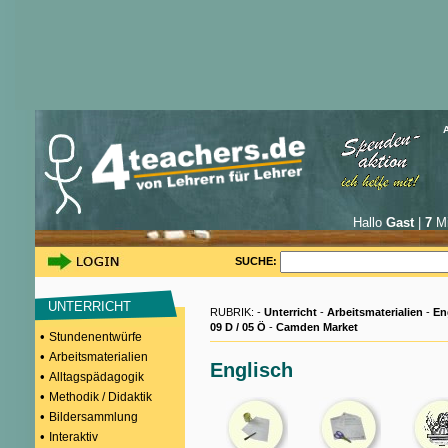
Hallo
Gast
|
7
Mi
SUCHE:
UNTERRICHT
RUBRIK: -
Unterricht
-
Arbeitsmaterialien
-
En
09 D / 05 Ö
-
Camden Market
•
Stundenentwürfe
•
Arbeitsmaterialien
Englisch
•
Alltagspädagogik
•
Methodik / Didaktik
•
Bildersammlung
•
Interaktiv