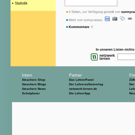
•
Statistik
4 Seiten, zur Verfügung gestellt von
sunnyca
Mehr von sunnycasius:
Kommentare
: 0
In unseren Listen nicht
Intern
Partner
Fri
4teachers Shop
Das LehrerPanel
ZU
4teachers Blogs
Der Lehrerselbstverlag
Der
4teachers News
netzwerk-lernen.de
Leh
Schulplaner
Die LehrerApp
Neu