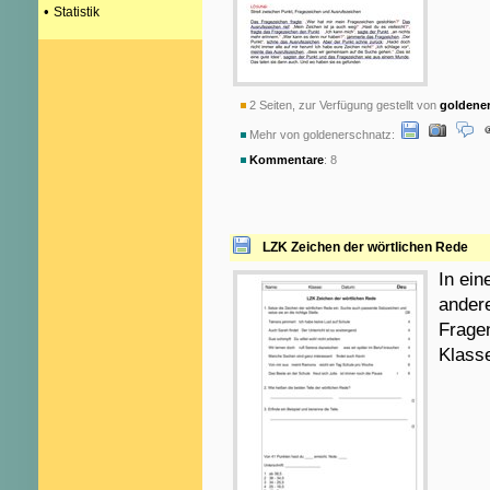
•
Statistik
2 Seiten, zur Verfügung gestellt von
goldene
Mehr von goldenerschnatz:
Kommentare
: 8
LZK Zeichen der wörtlichen Rede
In ein
ander
Frage
Klass