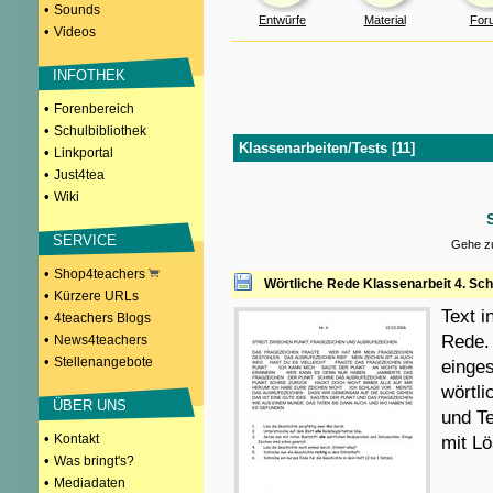
•
Sounds
Entwürfe
Material
For
•
Videos
INFOTHEK
•
Forenbereich
•
Schulbibliothek
Klassenarbeiten/Tests [11]
•
Linkportal
•
Just4tea
•
Wiki
SERVICE
Gehe zu
•
Shop4teachers
Wörtliche Rede Klassenarbeit 4. Sch
•
Kürzere URLs
Text 
•
4teachers Blogs
•
Rede. 
News4teachers
•
Stellenangebote
einge
wörtl
ÜBER UNS
und Te
•
Kontakt
mit L
•
Was bringt's?
•
Mediadaten