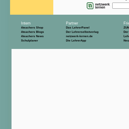
Intern
Partner
Fri
4teachers Shop
Das LehrerPanel
ZU
4teachers Blogs
Der Lehrerselbstverlag
Der
4teachers News
netzwerk-lernen.de
Leh
Schulplaner
Die LehrerApp
Neu