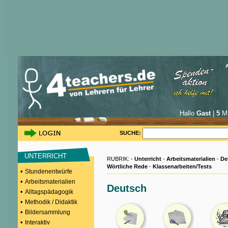
Hallo
Gast
|
5
Mi
SUCHE:
UNTERRICHT
RUBRIK: -
Unterricht
-
Arbeitsmaterialien
-
De
Wörtliche Rede
-
Klassenarbeiten/Tests
•
Stundenentwürfe
•
Arbeitsmaterialien
Deutsch
•
Alltagspädagogik
•
Methodik / Didaktik
•
Bildersammlung
•
Interaktiv