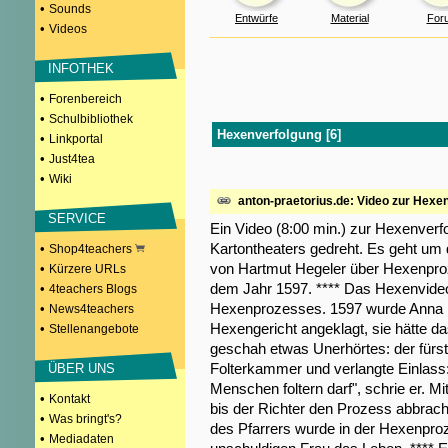
•
Sounds
Entwürfe
Material
For
•
Videos
INFOTHEK
•
Forenbereich
•
Schulbibliothek
Hexenverfolgung [6]
•
Linkportal
•
Just4tea
•
Wiki
anton-praetorius.de: Video zur Hexe
SERVICE
Ein Video (8:00 min.) zur Hexenverfo
Kartontheaters gedreht. Es geht um
•
Shop4teachers
von Hartmut Hegeler über Hexenproz
•
Kürzere URLs
dem Jahr 1597. **** Das Hexenvideo 
•
4teachers Blogs
Hexenprozesses. 1597 wurde Anna Di
•
News4teachers
Hexengericht angeklagt, sie hätte da
•
Stellenangebote
geschah etwas Unerhörtes: der fürstl
Folterkammer und verlangte Einlass: 
ÜBER UNS
Menschen foltern darf", schrie er. Mi
•
Kontakt
bis der Richter den Prozess abbrach 
•
Was bringt's?
des Pfarrers wurde in der Hexenproze
•
Mediadaten