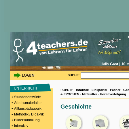
Hallo
Gast
|
10
Mi
SUCHE:
UNTERRICHT
RUBRIK: -
Infothek
-
Linkportal
-
Fächer
-
Ges
& EPOCHEN
-
Mittelalter
-
Hexenverfolgung
•
Stundenentwürfe
•
Arbeitsmaterialien
Geschichte
•
Alltagspädagogik
•
Methodik / Didaktik
•
Bildersammlung
•
Interaktiv