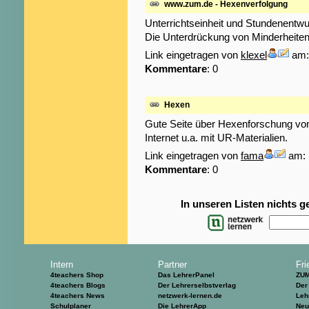
www.zum.de - Hexenverfolgung
Unterrichtseinheit und Stundenentw
Die Unterdrückung von Minderheiten
Link eingetragen von
klexel
am: 
Kommentare
: 0
Hexen
Gute Seite über Hexenforschung von
Internet u.a. mit UR-Materialien.
Link eingetragen von
fama
am: 
Kommentare
: 0
In unseren Listen nichts 
Intern
Partner
Fri
4teachers Shop
Das LehrerPanel
ZU
4teachers Blogs
Der Lehrerselbstverlag
Der
4teachers News
netzwerk-lernen.de
Leh
Schulplaner
Die LehrerApp
Neu