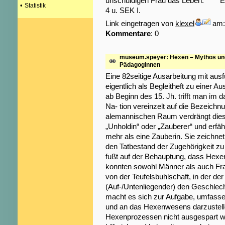
unschuldigen Frau das Leben. **** E
•
Statistik
4 u. SEK I.
Link eingetragen von
klexel
am: 
Kommentare
: 0
museum.speyer: Hexen – Mythos und 
PädagogInnen
Eine 82seitige Ausarbeitung mit aus
eigentlich als Begleitheft zu einer 
ab Beginn des 15. Jh. trifft man im
Na- tion vereinzelt auf die Bezeich
alemannischen Raum verdrängt diese
„Unholdin“ oder „Zauberer“ und erfäh
mehr als eine Zauberin. Sie zeichne
den Tatbestand der Zugehörigkeit zu
fußt auf der Behauptung, dass Hexe
konnten sowohl Männer als auch Frau
von der Teufelsbuhlschaft, in der de
(Auf-/Untenliegender) den Geschlech
macht es sich zur Aufgabe, umfasse
und an das Hexenwesens darzustell
Hexenprozessen nicht ausgespart wer