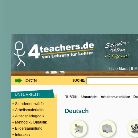
Hallo
Gast
|
8
Mi
SUCHE:
UNTERRICHT
RUBRIK: -
Unterricht
-
Arbeitsmaterialien
-
De
•
Stundenentwürfe
•
Deutsch
Arbeitsmaterialien
•
Alltagspädagogik
•
Methodik / Didaktik
•
Bildersammlung
•
Interaktiv