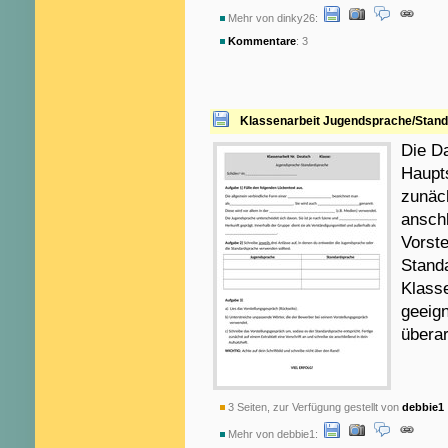
Mehr von dinky26:
Kommentare
: 3
Klassenarbeit Jugendsprache/Stan
Die Da
Haupts
zunäc
ansch
Vorst
Stand
Klasse
geeig
überar
3 Seiten, zur Verfügung gestellt von
debbie1
Mehr von debbie1: