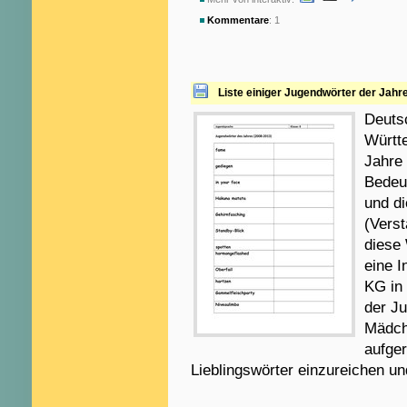
Kommentare
: 1
Liste einiger Jugendwörter der Jahr
Deuts
Württ
Jahre 
Bedeut
und d
(Verst
diese 
eine I
KG in
der Ju
Mädche
aufger
Lieblingswörter einzureichen un