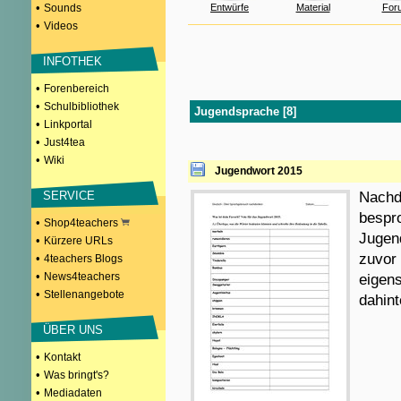
•
Sounds
Entwürfe
Material
For
•
Videos
INFOTHEK
•
Forenbereich
•
Schulbibliothek
Jugendsprache [8]
•
Linkportal
•
Just4tea
•
Wiki
Jugendwort 2015
SERVICE
Nachd
bespr
•
Shop4teachers
Jugend
•
Kürzere URLs
zuvor
•
4teachers Blogs
•
News4teachers
eigens
•
Stellenangebote
dahin
ÜBER UNS
•
Kontakt
•
Was bringt's?
•
Mediadaten