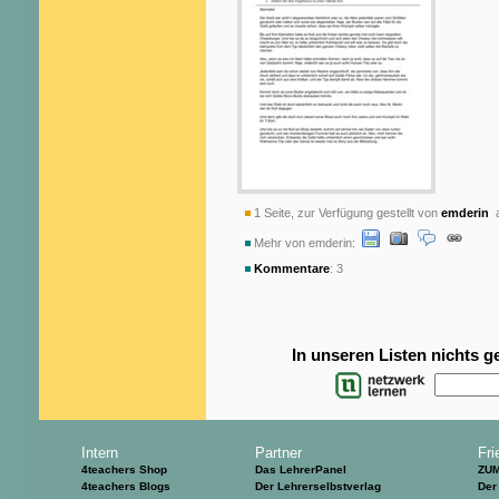
1 Seite, zur Verfügung gestellt von
emderin
a
Mehr von emderin:
Kommentare
: 3
In unseren Listen nichts 
Intern
Partner
Fri
4teachers Shop
Das LehrerPanel
ZU
4teachers Blogs
Der Lehrerselbstverlag
Der