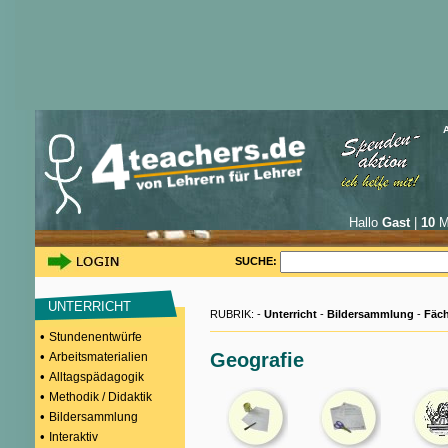
Hallo
Gast
|
10
Mi
SUCHE:
UNTERRICHT
RUBRIK: -
Unterricht
-
Bildersammlung
-
Fäch
•
Stundenentwürfe
•
Geografie
Arbeitsmaterialien
•
Alltagspädagogik
•
Methodik / Didaktik
•
Bildersammlung
•
Interaktiv