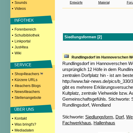
•
Sounds
Entwürfe
Material
For
•
Videos
INFOTHEK
•
Forenbereich
•
Schulbibliothek
Siedlungsformen [2]
•
Linkportal
•
Just4tea
•
Wiki
Rundlingsdorf im Hannoverschen W
Rundlingsdorf im Hannoverschen We
SERVICE
ursprünglich 12 Höfe in dem Rundlin
•
Shop4teachers
zentralen Dorfplatz hin - ist am best
•
Kürzere URLs
http://www.fair-news.de/pics/b_330/
•
4teachers Blogs
gibt es mehrere Erklärungsversuche: 
•
News4teachers
Kultplatz, zentrale Viehweide bzw. 
•
Stellenangebote
Gemeinschaftsgefühls. Stichworte: 
Rundlingsdorf, Wendland
ÜBER UNS
Stichworte:
Siedlungsform
,
Dorf
,
We
•
Kontakt
Fachwerkhaus
,
Hallenhaus
•
Was bringt's?
•
Mediadaten