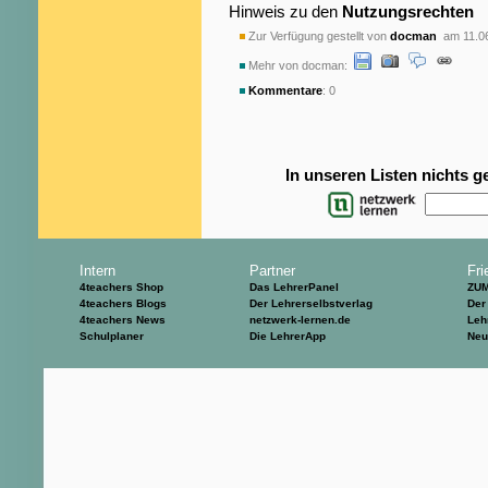
Hinweis zu den
Nutzungsrechten
Zur Verfügung gestellt von
docman
am 11.0
Mehr von docman:
Kommentare
: 0
In unseren Listen nichts 
Intern
Partner
Fri
4teachers Shop
Das LehrerPanel
ZU
4teachers Blogs
Der Lehrerselbstverlag
Der
4teachers News
netzwerk-lernen.de
Leh
Schulplaner
Die LehrerApp
Neu