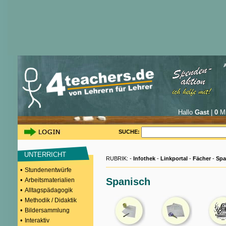
Hallo
Gast
|
0
Mi
SUCHE:
UNTERRICHT
RUBRIK: -
Infothek
-
Linkportal
-
Fächer
-
Spa
•
Stundenentwürfe
•
Spanisch
Arbeitsmaterialien
•
Alltagspädagogik
•
Methodik / Didaktik
•
Bildersammlung
•
Interaktiv