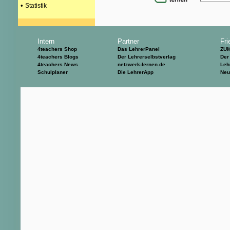
•
Statistik
Intern
Partner
Fri
4teachers Shop
Das LehrerPanel
ZU
4teachers Blogs
Der Lehrerselbstverlag
Der
4teachers News
netzwerk-lernen.de
Leh
Schulplaner
Die LehrerApp
Neu