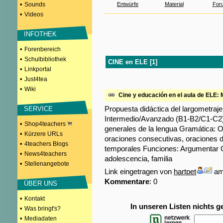
•
Sounds
Entwürfe
Material
For
•
Videos
INFOTHEK
•
Forenbereich
•
Schulbibliothek
CINE en ELE [1]
•
Linkportal
•
Just4tea
•
Wiki
Cine y educación en el aula de E
Propuesta didáctica del largomet
SERVICE
Intermedio/Avanzado (B1-B2/C1-C2) 
•
Shop4teachers
generales de la lengua Gramática: O
•
Kürzere URLs
oraciones consecutivas, oraciones de
•
4teachers Blogs
temporales Funciones: Argumentar Co
•
News4teachers
adolescencia, familia
•
Stellenangebote
Link eingetragen von
hartpet
am:
Kommentare
: 0
ÜBER UNS
•
Kontakt
In unseren Listen nichts 
•
Was bringt's?
•
Mediadaten