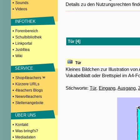
•
Sounds
Details zu den Nutzungsrechten fin
•
Videos
INFOTHEK
•
Forenbereich
•
Schulbibliothek
Tür [4]
•
Linkportal
•
Just4tea
•
Wiki
Tür
SERVICE
Kleines Bildchen zur Illustration von 
Vokabelblatt oder Brettspiel im A4-F
•
Shop4teachers
•
Kürzere URLs
Stichworte:
Tür
,
Eingang
,
Ausgang
,
•
4teachers Blogs
•
News4teachers
•
Stellenangebote
ÜBER UNS
•
Kontakt
•
Was bringt's?
•
Mediadaten