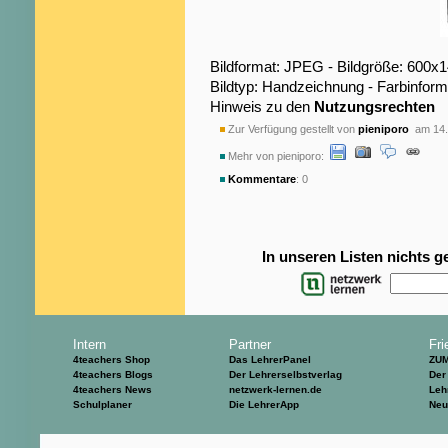
Bildformat: JPEG - Bildgröße: 600x
Bildtyp: Handzeichnung - Farbinfor
Hinweis zu den
Nutzungsrechten
Zur Verfügung gestellt von
pieniporo
am 14.
Mehr von pieniporo:
Kommentare
: 0
In unseren Listen nichts 
Intern
Partner
Fri
4teachers Shop
Das LehrerPanel
ZU
4teachers Blogs
Der Lehrerselbstverlag
Der
4teachers News
netzwerk-lernen.de
Leh
Schulplaner
Die LehrerApp
Neu