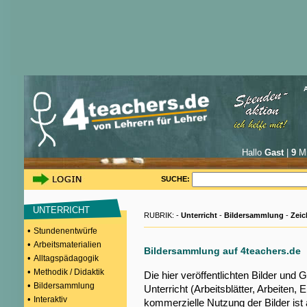
Hallo
Gast
|
9
Mi
SUCHE:
UNTERRICHT
RUBRIK: -
Unterricht
-
Bildersammlung
-
Zei
•
Stundenentwürfe
•
Arbeitsmaterialien
Bildersammlung auf 4teachers.de
•
Alltagspädagogik
•
Methodik / Didaktik
Die hier veröffentlichten Bilder und G
•
Bildersammlung
Unterricht (Arbeitsblätter, Arbeiten, E
•
Interaktiv
kommerzielle Nutzung der Bilder ist a