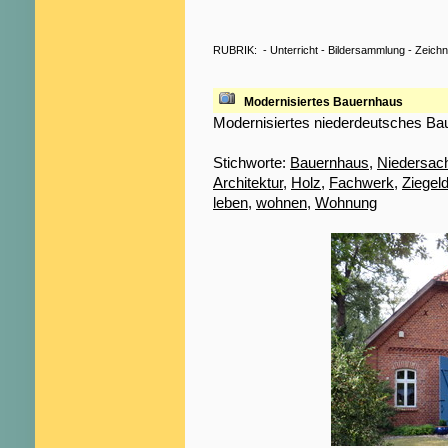
RUBRIK:
-
Unterricht
-
Bildersammlung
-
Zeich
Modernisiertes Bauernhaus
Modernisiertes niederdeutsches Ba
Stichworte:
Bauernhaus
,
Niedersac
Architektur
,
Holz
,
Fachwerk
,
Ziegel
leben
,
wohnen
,
Wohnung