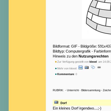
Bildformat: GIF - Bildgröße: 591x43
Bildtyp: Computergrafik - Farbinfor
Hinweis zu den
Nutzungsrechten
Zur Verfügung gestellt von
klexel
am 14.09.
Mehr von klexel:
Kommentare
: 0
RUBRIK:
-
Unterricht
-
Bildersammlung
-
Zeich
Dorf
Ein kleines Dorf irgendwo....;-)