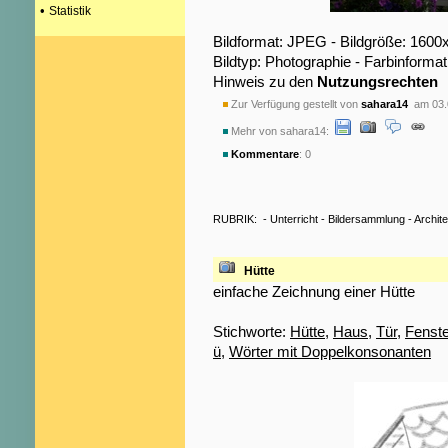
•
Statistik
Bildformat: JPEG - Bildgröße: 1600
Bildtyp: Photographie - Farbinformat
Hinweis zu den
Nutzungsrechten
Zur Verfügung gestellt von
sahara14
am 03.
Mehr von sahara14:
Kommentare
: 0
RUBRIK:
-
Unterricht
-
Bildersammlung
-
Archite
Hütte
einfache Zeichnung einer Hütte
Stichworte:
Hütte
,
Haus
,
Tür
,
Fenste
ü
,
Wörter mit Doppelkonsonanten