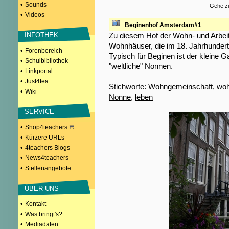
•
Sounds
Gehe zu
•
Videos
Beginenhof Amsterdam#1
Zu diesem Hof der Wohn- und Arbei
INFOTHEK
Wohnhäuser, die im 18. Jahrhunder
•
Forenbereich
Typisch für Beginen ist der kleine 
•
Schulbibliothek
"weltliche" Nonnen.
•
Linkportal
•
Just4tea
Stichworte:
Wohngemeinschaft
,
wo
•
Wiki
Nonne
,
leben
SERVICE
•
Shop4teachers
•
Kürzere URLs
•
4teachers Blogs
•
News4teachers
•
Stellenangebote
ÜBER UNS
•
Kontakt
•
Was bringt's?
•
Mediadaten