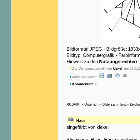
Bildformat: JPEG - Bildgröße: 1933
Bildtyp: Computergrafik - Farbinfo
Hinweis zu den
Nutzungsrechten
Zur Verfügung gestellt von
klexel
am 05.01.
Mehr von klexel:
Kommentare
: 0
RUBRIK:
-
Unterricht
-
Bildersammlung
-
Zeich
Haus
eingefärbt von klexel
Stichworte:
Haus
,
Häuser
,
wohnen
,