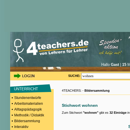
Hallo
Gast
|
15
Mi
SUCHE:
UNTERRICHT
4TEACHERS: -
Bildersammlung
•
Stundenentwürfe
•
Arbeitsmaterialien
Stichwort wohnen
•
Alltagspädagogik
Zum Stichwort
"wohnen"
gibt es
32 Einträge
in
•
Methodik / Didaktik
•
Bildersammlung
•
Interaktiv