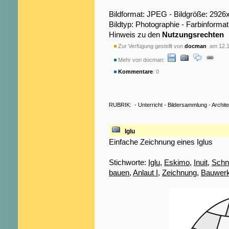
Bildformat: JPEG - Bildgröße: 2926
Bildtyp: Photographie - Farbinformat
Hinweis zu den
Nutzungsrechten
Zur Verfügung gestellt von
docman
am 12.1
Mehr von docman:
Kommentare
: 0
RUBRIK:
-
Unterricht
-
Bildersammlung
-
Archite
Iglu
Einfache Zeichnung eines Iglus
Stichworte:
Iglu
,
Eskimo
,
Inuit
,
Schn
bauen
,
Anlaut I
,
Zeichnung
,
Bauwer