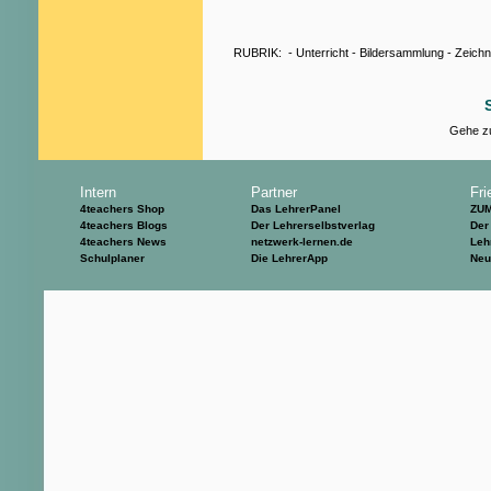
RUBRIK:
-
Unterricht
-
Bildersammlung
-
Zeich
Gehe zu
Intern
Partner
Fri
4teachers Shop
Das LehrerPanel
ZU
4teachers Blogs
Der Lehrerselbstverlag
Der
4teachers News
netzwerk-lernen.de
Leh
Schulplaner
Die LehrerApp
Neu