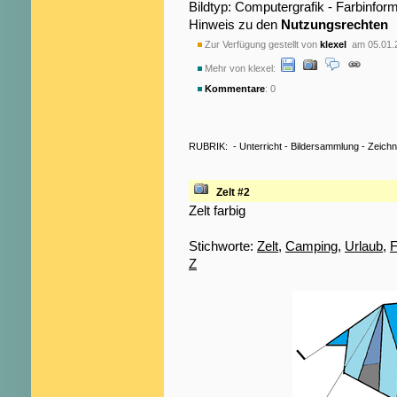
Bildtyp: Computergrafik - Farbinfo
Hinweis zu den
Nutzungsrechten
Zur Verfügung gestellt von
klexel
am 05.01.
Mehr von klexel:
Kommentare
: 0
RUBRIK:
-
Unterricht
-
Bildersammlung
-
Zeich
Zelt #2
Zelt farbig
Stichworte:
Zelt
,
Camping
,
Urlaub
,
F
Z