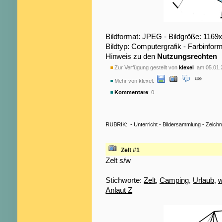
Bildformat: JPEG - Bildgröße: 1169
Bildtyp: Computergrafik - Farbinfor
Hinweis zu den
Nutzungsrechten
Zur Verfügung gestellt von
klexel
am 05.01.
Mehr von klexel:
Kommentare
: 0
RUBRIK:
-
Unterricht
-
Bildersammlung
-
Zeich
Zelt #1
Zelt s/w
Stichworte:
Zelt
,
Camping
,
Urlaub
,
Anlaut Z