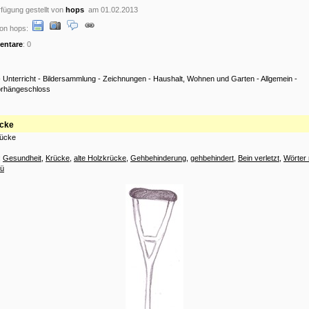
fügung gestellt von
hops
am 01.02.2013
on hops:
ntare
: 0
-
Unterricht
-
Bildersammlung
-
Zeichnungen
-
Haushalt, Wohnen und Garten
-
Allgemein
-
orhängeschloss
cke
rücke
:
Gesundheit
,
Krücke
,
alte Holzkrücke
,
Gehbehinderung
,
gehbehindert
,
Bein verletzt
,
Wörter 
 ü