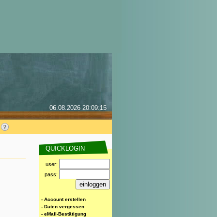
06.08.2026 20:09:15
QUICKLOGIN
user:
pass:
- Account erstellen
- Daten vergessen
- eMail-Bestätigung