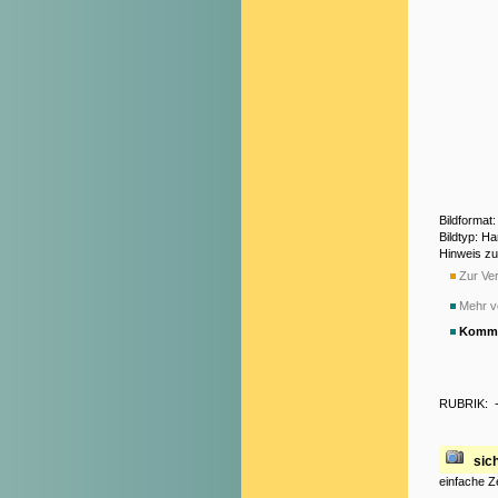
Bildformat
Bildtyp: H
Hinweis z
Zur Ver
Mehr v
Komme
RUBRIK:
sic
einfache Z