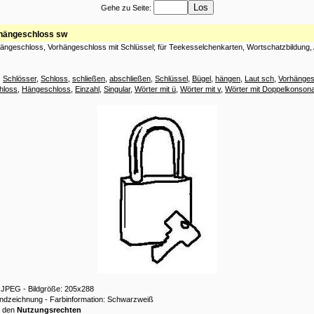
Gehe zu Seite:
hängeschloss sw
ängeschloss, Vorhängeschloss mit Schlüssel; für Teekesselchenkarten, Wortschatzbildung, A
:
Schlösser
,
Schloss
,
schließen
,
abschließen
,
Schlüssel
,
Bügel
,
hängen
,
Laut sch
,
Vorhänges
hloss
,
Hängeschloss
,
Einzahl
,
Singular
,
Wörter mit ü
,
Wörter mit v
,
Wörter mit Doppelkonson
: JPEG - Bildgröße: 205x288
andzeichnung - Farbinformation: Schwarzweiß
u den
Nutzungsrechten