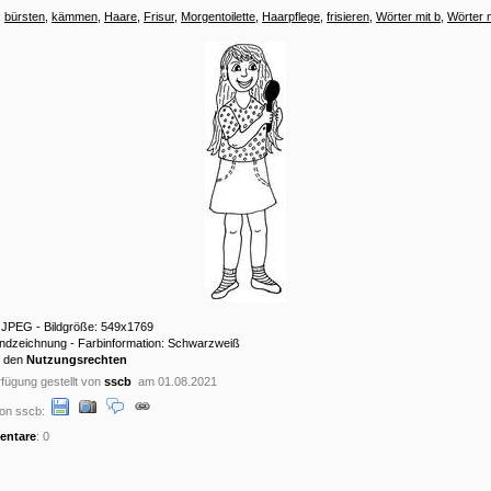
:
bürsten
,
kämmen
,
Haare
,
Frisur
,
Morgentoilette
,
Haarpflege
,
frisieren
,
Wörter mit b
,
Wörter m
: JPEG - Bildgröße: 549x1769
andzeichnung - Farbinformation: Schwarzweiß
u den
Nutzungsrechten
fügung gestellt von
sscb
am 01.08.2021
on sscb:
ntare
: 0