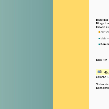
Bildformat
Bildtyp: H
Hinweis z
Zur Ver
Mehr v
Komme
RUBRIK:
Hüt
einfache Z
Stichworte
Doppelkon