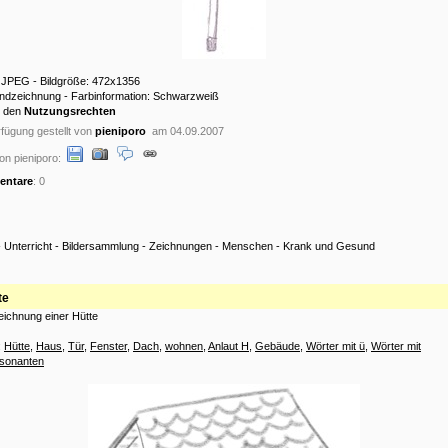
: JPEG - Bildgröße: 472x1356
andzeichnung - Farbinformation: Schwarzweiß
u den
Nutzungsrechten
fügung gestellt von
pieniporo
am 04.09.2007
on pieniporo:
ntare
: 0
-
Unterricht
-
Bildersammlung
-
Zeichnungen
-
Menschen
-
Krank und Gesund
te
eichnung einer Hütte
:
Hütte
,
Haus
,
Tür
,
Fenster
,
Dach
,
wohnen
,
Anlaut H
,
Gebäude
,
Wörter mit ü
,
Wörter mit
sonanten