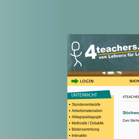
SUCH
UNTERRICHT
4TEACHER
•
Stundenentwürfe
•
Arbeitsmaterialien
Stichwo
•
Alltagspädagogik
Zum Stich
•
Methodik / Didaktik
•
Bildersammlung
•
Interaktiv