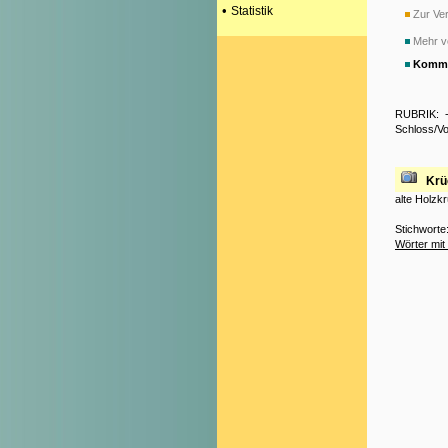
•
Statistik
Zur Ver
Mehr v
Komme
RUBRIK:
Schloss/V
Krü
alte Holzk
Stichworte
Wörter mit