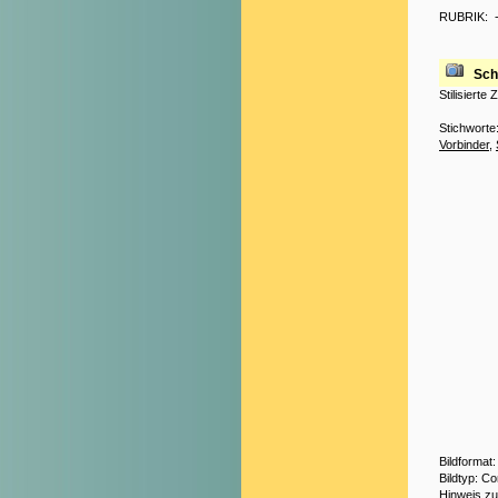
RUBRIK:
Sch
Stilisierte
Stichworte
Vorbinder
,
Bildformat
Bildtyp: C
Hinweis z