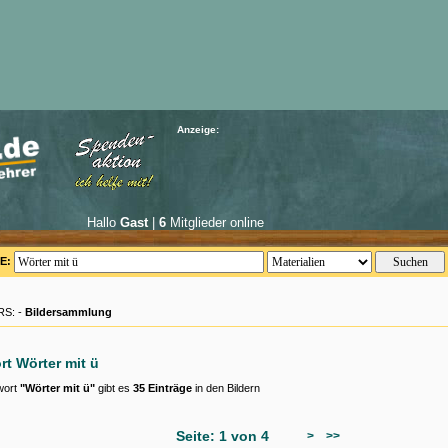
Anzeige:
Hallo
Gast
|
6
Mitglieder online
E:
S: -
Bildersammlung
rt Wörter mit ü
wort
"Wörter mit ü"
gibt es
35 Einträge
in den Bildern
Seite: 1 von 4
>
>>