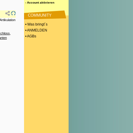
- Account aktivieren
COMMUNITY
rtikulation
• Was bringt´s
• ANMELDEN
chloss
,
• AGBs
anten