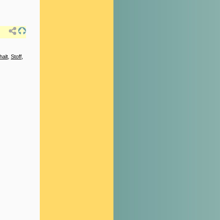
halt
,
Stoff
,