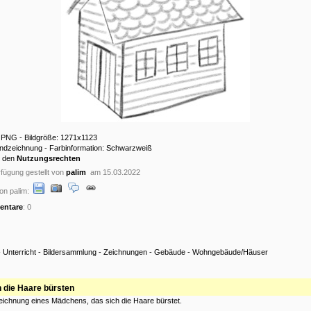
: PNG - Bildgröße: 1271x1123
andzeichnung - Farbinformation: Schwarzweiß
u den
Nutzungsrechten
fügung gestellt von
palim
am 15.03.2022
on palim:
ntare
: 0
-
Unterricht
-
Bildersammlung
-
Zeichnungen
-
Gebäude
-
Wohngebäude/Häuser
h die Haare bürsten
eichnung eines Mädchens, das sich die Haare bürstet.