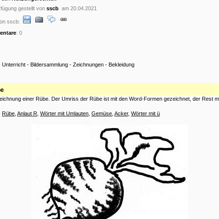
fügung gestellt von
sscb
am 20.04.2021
on sscb:
ntare
: 0
-
Unterricht
-
Bildersammlung
-
Zeichnungen
-
Bekleidung
be
eichnung einer Rübe. Der Umriss der Rübe ist mit den Word-Formen gezeichnet, der Rest mit 
:
Rübe
,
Anlaut R
,
Wörter mit Umlauten
,
Gemüse
,
Acker
,
Wörter mit ü