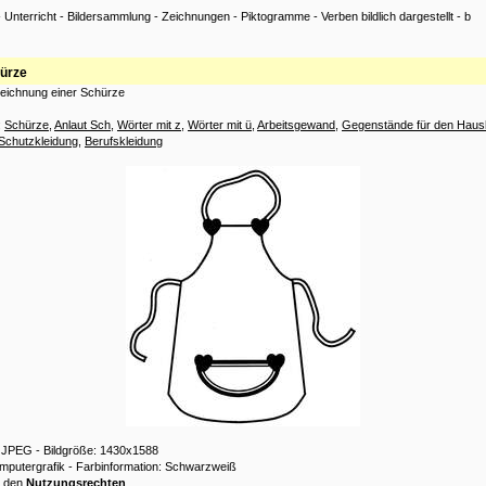
-
Unterricht
-
Bildersammlung
-
Zeichnungen
-
Piktogramme
-
Verben bildlich dargestellt
-
b
ürze
 Zeichnung einer Schürze
:
Schürze
,
Anlaut Sch
,
Wörter mit z
,
Wörter mit ü
,
Arbeitsgewand
,
Gegenstände für den Haus
Schutzkleidung
,
Berufskleidung
: JPEG - Bildgröße: 1430x1588
omputergrafik - Farbinformation: Schwarzweiß
u den
Nutzungsrechten