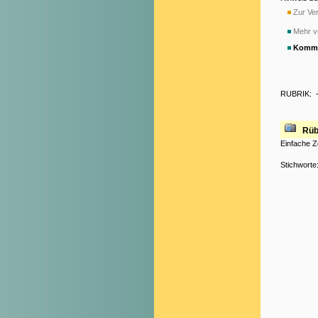
Zur Ver
Mehr v
Komme
RUBRIK:
Rü
Einfache Z
Stichworte