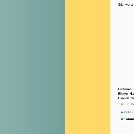
Stichworte
Bildformat
Bildtyp: H
Hinweis z
Zur Ver
Mehr v
Komme