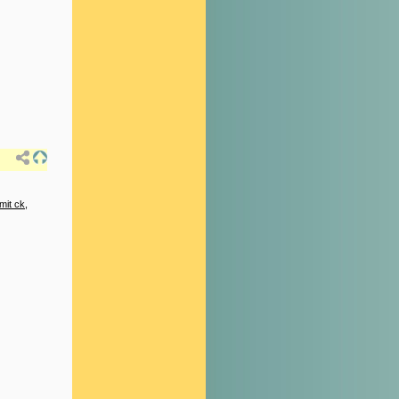
mit ck
,