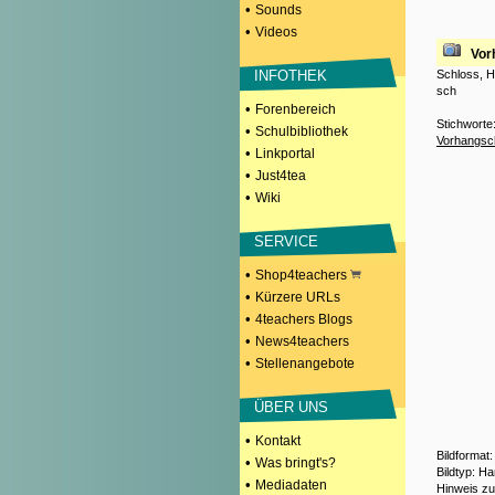
•
Sounds
•
Videos
Vor
Schloss, H
INFOTHEK
sch
•
Forenbereich
Stichworte
•
Schulbibliothek
Vorhangsc
•
Linkportal
•
Just4tea
•
Wiki
SERVICE
•
Shop4teachers
•
Kürzere URLs
•
4teachers Blogs
•
News4teachers
•
Stellenangebote
ÜBER UNS
•
Kontakt
Bildformat
•
Was bringt's?
Bildtyp: H
•
Mediadaten
Hinweis z