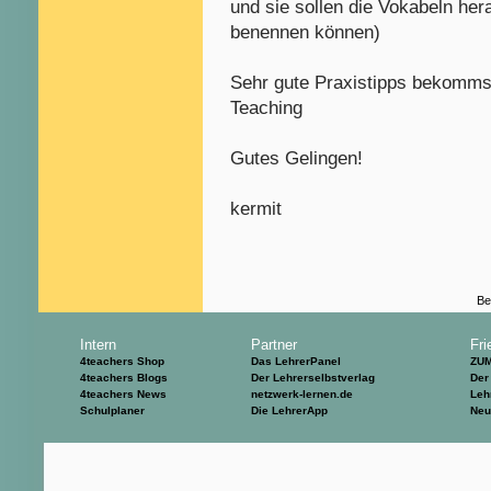
und sie sollen die Vokabeln he
benennen können)
Sehr gute Praxistipps bekommst
Teaching
Gutes Gelingen!
kermit
Be
Intern
Partner
Fri
4teachers Shop
Das LehrerPanel
ZU
4teachers Blogs
Der Lehrerselbstverlag
Der
4teachers News
netzwerk-lernen.de
Leh
Schulplaner
Die LehrerApp
Neu