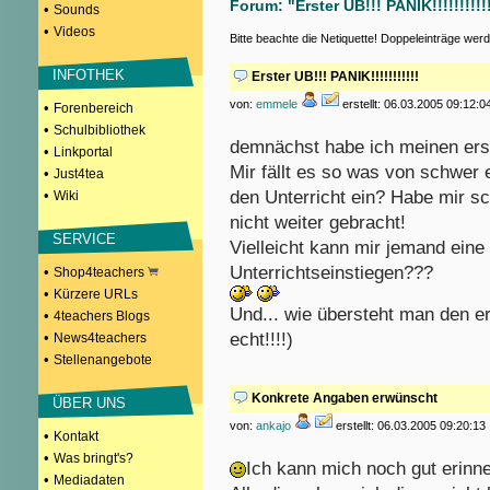
Forum: "Erster UB!!! PANIK!!!!!!!!!!
•
Sounds
•
Videos
Bitte beachte die Netiquette! Doppeleinträge wer
INFOTHEK
Erster UB!!! PANIK!!!!!!!!!!!
von:
emmele
erstellt: 06.03.2005 09:12:0
•
Forenbereich
•
Schulbibliothek
demnächst habe ich meinen erst
•
Linkportal
Mir fällt es so was von schwer 
•
Just4tea
•
den Unterricht ein? Habe mir sc
Wiki
nicht weiter gebracht!
SERVICE
Vielleicht kann mir jemand eine
Unterrichtseinstiegen???
•
Shop4teachers
•
Kürzere URLs
Und... wie übersteht man den e
•
4teachers Blogs
•
echt!!!!)
News4teachers
•
Stellenangebote
Konkrete Angaben erwünscht
ÜBER UNS
von:
ankajo
erstellt: 06.03.2005 09:20:13
•
Kontakt
•
Was bringt's?
Ich kann mich noch gut erinne
•
Mediadaten