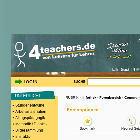
Hallo
Gast
|
4
Mi
SUCHE:
UNTERRICHT
RUBRIK: -
Infothek
-
Forenbereich
-
Communi
•
Stundenentwürfe
Forenoptionen
•
Arbeitsmaterialien
•
Alltagspädagogik
•
Methodik / Didaktik
Bookmark
Neu auf Seit
•
Bildersammlung
•
Interaktiv