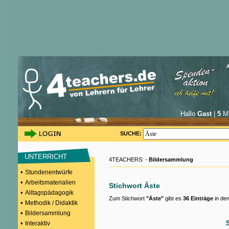
Hallo
Gast
|
5
Mi
SUCHE:
UNTERRICHT
4TEACHERS: -
Bildersammlung
•
Stundenentwürfe
•
Arbeitsmaterialien
Stichwort Äste
•
Alltagspädagogik
Zum Stichwort
"Äste"
gibt es
36 Einträge
in den
•
Methodik / Didaktik
•
Bildersammlung
•
Interaktiv