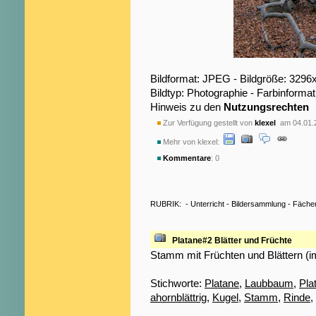
Bildformat: JPEG - Bildgröße: 3296
Bildtyp: Photographie - Farbinformat
Hinweis zu den
Nutzungsrechten
Zur Verfügung gestellt von
klexel
am 04.01.
Mehr von klexel:
Kommentare
: 0
RUBRIK:
-
Unterricht
-
Bildersammlung
-
Fäche
Platane#2 Blätter und Früchte
Stamm mit Früchten und Blättern (i
Stichworte:
Platane
,
Laubbaum
,
Pla
ahornblättrig
,
Kugel
,
Stamm
,
Rinde
,