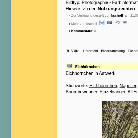
Bildtyp: Photographie - Farbinformat
Hinweis zu den
Nutzungsrechten
Zur Verfügung gestellt von
kscholl
am 21.01
Mehr von kscholl:
Kommentare
: 0
RUBRIK:
-
Unterricht
-
Bildersammlung
-
Fäche
Eichhörnchen
Eichhörnchen in Astwerk
Stichworte:
Eichhörnchen
,
Nagetier
Baumbewohner
,
Einzelgänger
,
Alles