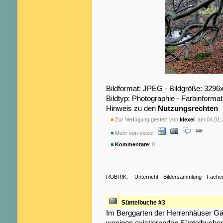
Bildformat: JPEG - Bildgröße: 3296
Bildtyp: Photographie - Farbinformat
Hinweis zu den
Nutzungsrechten
Zur Verfügung gestellt von
klexel
am 04.01.
Mehr von klexel:
Kommentare
: 0
RUBRIK:
-
Unterricht
-
Bildersammlung
-
Fäche
Süntelbuche #3
Im Berggarten der Herrenhäuser Gär
wenigen existierenden Süntelbuchen