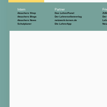
Intern
Partner
Fri
4teachers Shop
Das LehrerPanel
ZU
4teachers Blogs
Der Lehrerselbstverlag
Der
4teachers News
netzwerk-lernen.de
Leh
Schulplaner
Die LehrerApp
Neu