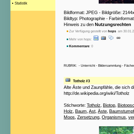
•
Statistik
Bildformat: JPEG - Bildgröße: 2144
Bildtyp: Photographie - Farbinformat
Hinweis zu den
Nutzungsrechten
Zur Verfügung gestellt von
hops
am 30.01.2
Mehr von hops:
Kommentare
: 0
RUBRIK:
-
Unterricht
-
Bildersammlung
-
Fäche
Totholz #3
Alte Äste und Zaunpfähle, die sich d
http://de.wikipedia.org/wiki/Totholz
Stichworte:
Totholz
,
Biotop
,
Biotops
Holz
,
Baum
,
Ast
,
Äste
,
Baumstump
Moos
,
Zersetzung
,
Organismus
,
ve