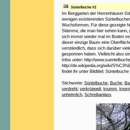
Süntelbuche #2
Im Berggarten der Herrenhäuser Gär
wenigen existierenden Süntelbuchen
Wuchsformen. Für diese gezeigte hier
Stämme, die man hier sehen kann, 
sich immer wieder mal im Boden ver
dieser einzige Baum eine Oberfläch
verständlich, dass sich darüber vi
gesponnen haben. Vielleicht also si
Infos unter: http://www.suentelbuch
http://de.wikipedia.org/wiki/S%C3
findet ihr unter Bildtitel: Süntelbuche
Stichworte:
Süntelbuche
,
Buche
,
B
verdreht
,
verkrüppelt
,
krumm
,
knorr
unheimlich
,
Schreibanlass