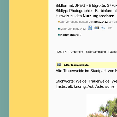
Bildformat: JPEG - Bildgröße: 3770
Bildtyp: Photographie - Farbinformat
Hinweis zu den
Nutzungsrechten
Zur Verfügung gestellt von
petty1412
am 02.
Mehr von petty1412:
Kommentare
: 0
RUBRIK:
-
Unterricht
-
Bildersammlung
-
Fäche
Alte Trauerweide
Alte Trauerweide im Stadtpark von
Stichworte:
Weide
,
Trauerweide
,
We
Tristis
,
alt
,
knorrig
,
Ast
,
Äste
,
schief