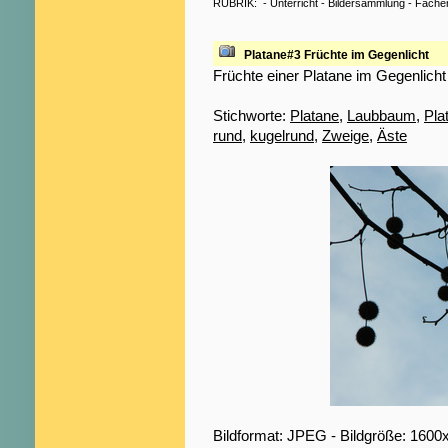
RUBRIK:
-
Unterricht
-
Bildersammlung
-
Fäche
Platane#3 Früchte im Gegenlicht
Früchte einer Platane im Gegenlicht
Stichworte:
Platane
,
Laubbaum
,
Pla
rund
,
kugelrund
,
Zweige
,
Äste
Bildformat: JPEG - Bildgröße: 1600