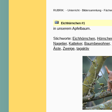
RUBRIK:
-
Unterricht
-
Bildersammlung
-
Fäche
Eichhörnchen #1
in unserem Apfelbaum.
Stichworte:
Eichhörnchen
,
Hörnche
Nagetier
,
Katteker
,
Baumbewohner
,
Äste
,
Zweige
,
tagaktiv