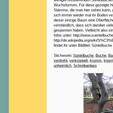
Wuchsformen. Für diese gezeigte hier
Stämme, die man hier sehen kann, 
sich immer wieder mal im Boden ver
dieser einzige Baum eine Oberfläch
verständlich, dass sich darüber vi
gesponnen haben. Vielleicht also si
Infos unter: http://www.suentelbuch
http://de.wikipedia.org/wiki/S%C3
findet ihr unter Bildtitel: Süntelbuche
Stichworte:
Süntelbuche
,
Buche
,
B
verdreht
,
verkrüppelt
,
krumm
,
knorr
unheimlich
,
Schreibanlass