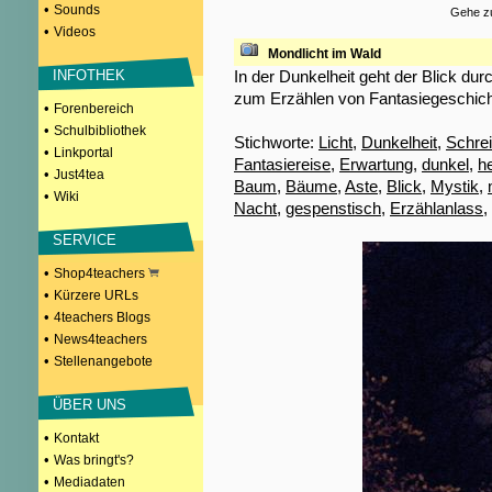
•
Sounds
Gehe zu
•
Videos
Mondlicht im Wald
In der Dunkelheit geht der Blick du
INFOTHEK
zum Erzählen von Fantasiegeschich
•
Forenbereich
•
Schulbibliothek
Stichworte:
Licht
,
Dunkelheit
,
Schre
•
Linkportal
Fantasiereise
,
Erwartung
,
dunkel
,
he
•
Just4tea
Baum
,
Bäume
,
Aste
,
Blick
,
Mystik
,
•
Wiki
Nacht
,
gespenstisch
,
Erzählanlass
,
SERVICE
•
Shop4teachers
•
Kürzere URLs
•
4teachers Blogs
•
News4teachers
•
Stellenangebote
ÜBER UNS
•
Kontakt
•
Was bringt's?
•
Mediadaten