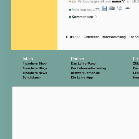
Zur Verfügung gestellt von
maria77
am 16.0
Mehr von maria77:
Kommentare
: 0
RUBRIK:
-
Unterricht
-
Bildersammlung
-
Fäche
Intern
Partner
Fri
4teachers Shop
Das LehrerPanel
ZU
4teachers Blogs
Der Lehrerselbstverlag
Der
4teachers News
netzwerk-lernen.de
Leh
Schulplaner
Die LehrerApp
Neu