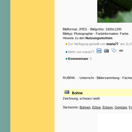
Bildformat: JPEG - Bildgröße: 1600x1200
Bildtyp: Photographie - Farbinformation: Farbe
Hinweis zu den
Nutzungsrechten
Zur Verfügung gestellt von
maria77
am 11.0
Mehr von maria77:
Kommentare
: 0
RUBRIK:
-
Unterricht
-
Bildersammlung
-
Fäche
Bohne
Zeichnung, schwarz-weiß
Stichworte:
Bohnen
,
Erbse
,
Erbsen
,
Gemüse
,
F