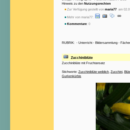
Hinweis zu den
Nutzungsrechten
Zur Verfügung gestellt von
maria77
am 02.0
Mehr von maria77:
Kommentare
: 0
RUBRIK:
-
Unterricht
-
Bildersammlung
-
Fäche
Zucchiniblüte
Zucchiniblüte mit Fruchtansatz
Stichworte:
Zucchiniblüte weiblich
,
Zucchini
,
Blüt
Gurkenkürbis