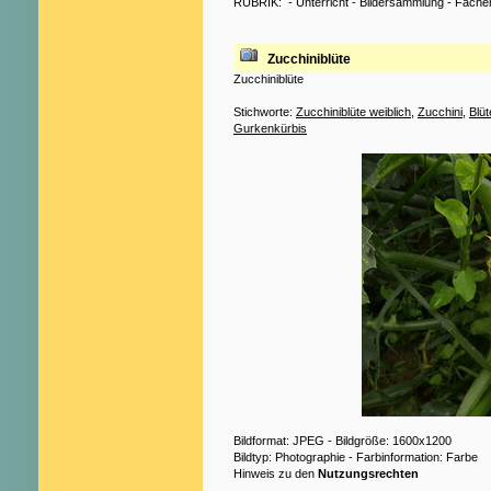
RUBRIK:
-
Unterricht
-
Bildersammlung
-
Fäche
Zucchiniblüte
Zucchiniblüte
Stichworte:
Zucchiniblüte weiblich
,
Zucchini
,
Blüt
Gurkenkürbis
Bildformat: JPEG - Bildgröße: 1600x1200
Bildtyp: Photographie - Farbinformation: Farbe
Hinweis zu den
Nutzungsrechten