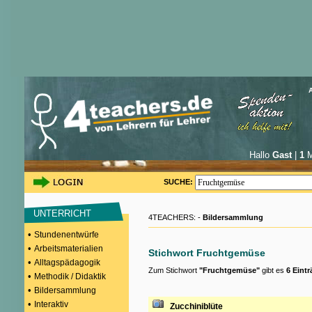
Hallo
Gast
|
1
M
SUCHE:
UNTERRICHT
4TEACHERS: -
Bildersammlung
•
Stundenentwürfe
•
Arbeitsmaterialien
Stichwort Fruchtgemüse
•
Alltagspädagogik
Zum Stichwort
"Fruchtgemüse"
gibt es
6 Eint
•
Methodik / Didaktik
•
Bildersammlung
•
Interaktiv
Zucchiniblüte