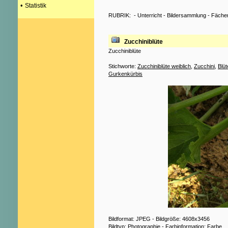
•
Statistik
RUBRIK:
-
Unterricht
-
Bildersammlung
-
Fäche
Zucchiniblüte
Zucchiniblüte
Stichworte:
Zucchiniblüte weiblich
,
Zucchini
,
Blüt
Gurkenkürbis
Bildformat: JPEG - Bildgröße: 4608x3456
Bildtyp: Photographie - Farbinformation: Farbe