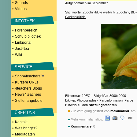
•
Sounds
Aufgenommen im September.
•
Videos
Stichworte:
Zucchiniblüte weiblich
,
Zucchini
,
Blüt
Gurkenkürbis
INFOTHEK
•
Forenbereich
•
Schulbibliothek
•
Linkportal
•
Just4tea
•
Wiki
SERVICE
•
Shop4teachers
•
Kürzere URLs
•
4teachers Blogs
•
News4teachers
Bildformat: JPEG - Bildgröße: 3000x2000
•
Bildtyp: Photographie - Farbinformation: Farbe
Stellenangebote
Hinweis zu den
Nutzungsrechten
Zur Verfügung gestellt von
malamalibu
am 1
ÜBER UNS
Mehr von malamalibu:
•
Kontakt
Kommentare
: 0
•
Was bringt's?
•
Mediadaten