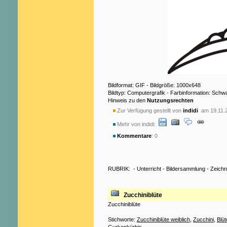
Bildformat: GIF - Bildgröße: 1000x648
Bildtyp: Computergrafik - Farbinformation: Sch
Hinweis zu den
Nutzungsrechten
Zur Verfügung gestellt von
indidi
am 19.11.
Mehr von indidi:
Kommentare
: 0
RUBRIK:
-
Unterricht
-
Bildersammlung
-
Zeich
Zucchiniblüte
Zucchiniblüte
Stichworte:
Zucchiniblüte weiblich
,
Zucchini
,
Blüt
Gurkenkürbis