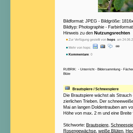
Bildformat: JPEG - Bildgröße: 1816
Bildtyp: Photographie - Farbinformat
Hinweis zu den
Nutzungsrechten
Zur Verfügung gestellt von
hops
am 24.06.2
Mehr von hops:
Kommentare
: 0
RUBRIK:
-
Unterricht
-
Bildersammlung
-
Fäche
Blüte
Brautspiere / Schneespiere
Die Brautspiere wächst als Strauch 
zierlichen Trieben. Der schneeweiße
Mai an langen Doldentrauben am vor
Höhe von max. 2 m und eine Breite 
Stichworte:
Brautspiere
,
Schneespie
Rosengewächse
,
weiße Blüten
,
He