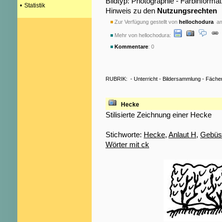
Bildtyp: Photographie - Farbinformat
•
Statistik
Hinweis zu den
Nutzungsrechten
Zur Verfügung gestellt von
hellochodura
am
Mehr von hellochodura:
Kommentare
: 0
RUBRIK:
-
Unterricht
-
Bildersammlung
-
Fäche
Hecke
Stilisierte Zeichnung einer Hecke
Stichworte:
Hecke
,
Anlaut H
,
Gebüs
Wörter mit ck