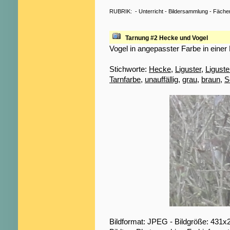
RUBRIK:
-
Unterricht
-
Bildersammlung
-
Fäche
Tarnung #2 Hecke und Vogel
Vogel in angepasster Farbe in eine
Stichworte:
Hecke
,
Liguster
,
Ligust
Tarnfarbe
,
unauffällig
,
grau
,
braun
,
S
Bildformat: JPEG - Bildgröße: 431x