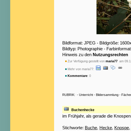
Bildformat: JPEG - Bildgröße: 1600
Bildtyp: Photographie - Farbinformat
Hinweis zu den
Nutzungsrechten
Zur Verfügung gestellt von
maria77
am 09.1
Mehr von maria77:
Kommentare
: 0
RUBRIK:
-
Unterricht
-
Bildersammlung
-
Fäche
Buchenhecke
im Frühjahr, als gerade die Knospen 
Stichworte:
Buche
,
Hecke
,
Knospe