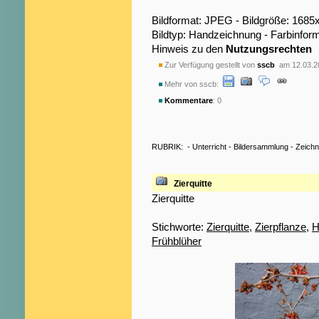
Bildformat: JPEG - Bildgröße: 1685
Bildtyp: Handzeichnung - Farbinfor
Hinweis zu den
Nutzungsrechten
Zur Verfügung gestellt von
sscb
am 12.03.2
Mehr von sscb:
Kommentare
: 0
RUBRIK:
-
Unterricht
-
Bildersammlung
-
Zeich
Zierquitte
Zierquitte
Stichworte:
Zierquitte
,
Zierpflanze
,
H
Frühblüher