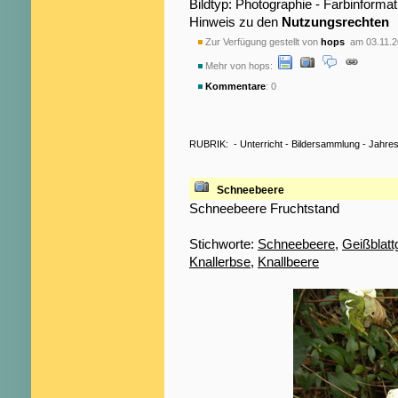
Bildtyp: Photographie - Farbinformat
Hinweis zu den
Nutzungsrechten
Zur Verfügung gestellt von
hops
am 03.11.2
Mehr von hops:
Kommentare
: 0
RUBRIK:
-
Unterricht
-
Bildersammlung
-
Jahres
Schneebeere
Schneebeere Fruchtstand
Stichworte:
Schneebeere
,
Geißblat
Knallerbse
,
Knallbeere