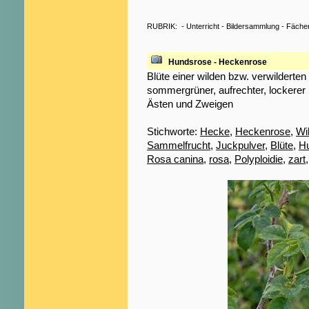
RUBRIK:
-
Unterricht
-
Bildersammlung
-
Fäche
Hundsrose - Heckenrose
Blüte einer wilden bzw. verwildert
sommergrüner, aufrechter, lockerer
Ästen und Zweigen
Stichworte:
Hecke
,
Heckenrose
,
Wi
Sammelfrucht
,
Juckpulver
,
Blüte
,
H
Rosa canina
,
rosa
,
Polyploidie
,
zart