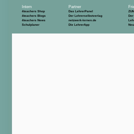
Intern
Partner
Fri
4teachers Shop
Das LehrerPanel
ZU
4teachers Blogs
Der Lehrerselbstverlag
Der
4teachers News
netzwerk-lernen.de
Leh
Schulplaner
Die LehrerApp
Neu