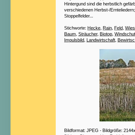
Hintergund sind die herbstlich gef
verschiedenen Herbst-/Ernteliedern;
Stoppelfelder...
Stichworte:
Hecke
,
Rain
,
Feld
,
Wies
Baum
,
Sträucher
,
Biotop
,
Windschu
Impulsbild
,
Landwirtschaft
,
Bewirtsc
Bildformat: JPEG - Bildgröße: 2144