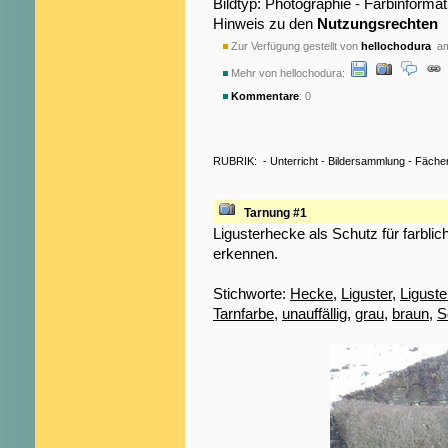
Bildtyp: Photographie - Farbinformat
Hinweis zu den
Nutzungsrechten
Zur Verfügung gestellt von
hellochodura
am
Mehr von hellochodura:
Kommentare
: 0
RUBRIK:
-
Unterricht
-
Bildersammlung
-
Fäche
Tarnung #1
Ligusterhecke als Schutz für farblic
erkennen.
Stichworte:
Hecke
,
Liguster
,
Ligust
Tarnfarbe
,
unauffällig
,
grau
,
braun
,
S