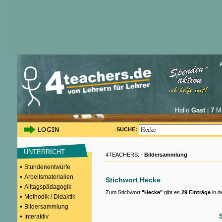
Hallo
Gast
|
7
Mi
SUCHE:
UNTERRICHT
4TEACHERS: -
Bildersammlung
•
Stundenentwürfe
•
Arbeitsmaterialien
Stichwort Hecke
•
Alltagspädagogik
Zum Stichwort
"Hecke"
gibt es
29 Einträge
in d
•
Methodik / Didaktik
•
Bildersammlung
•
Interaktiv