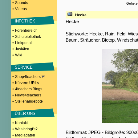
•
Sounds
Gehe zu
•
Videos
Hecke
Hecke
INFOTHEK
•
Forenbereich
Stichworte:
Hecke
,
Rain
,
Feld
,
Wies
•
Schulbibliothek
Baum
,
Sträucher
,
Biotop
,
Windschu
•
Linkportal
•
Just4tea
•
Wiki
SERVICE
•
Shop4teachers
•
Kürzere URLs
•
4teachers Blogs
•
News4teachers
•
Stellenangebote
ÜBER UNS
•
Kontakt
•
Was bringt's?
Bildformat: JPEG - Bildgröße: 900x
•
Mediadaten