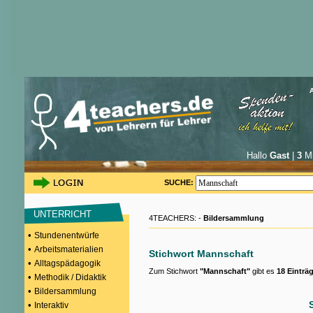
Hallo
Gast
|
3
Mi
SUCHE:
UNTERRICHT
4TEACHERS: -
Bildersammlung
•
Stundenentwürfe
•
Arbeitsmaterialien
Stichwort Mannschaft
•
Alltagspädagogik
Zum Stichwort
"Mannschaft"
gibt es
18 Einträ
•
Methodik / Didaktik
•
Bildersammlung
•
Interaktiv