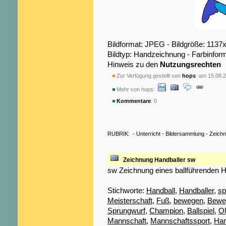
Bildformat: JPEG - Bildgröße: 1137
Bildtyp: Handzeichnung - Farbinform
Hinweis zu den
Nutzungsrechten
Zur Verfügung gestellt von
hops
am 15.08.2
Mehr von hops:
Kommentare
: 0
RUBRIK:
-
Unterricht
-
Bildersammlung
-
Zeich
Zeichnung Handballer sw
sw Zeichnung eines ballführenden H
Stichworte:
Handball
,
Handballer
,
sp
Meisterschaft
,
Fuß
,
bewegen
,
Bewe
Sprungwurf
,
Champion
,
Ballspiel
,
O
Mannschaft
,
Mannschaftssport
,
Han