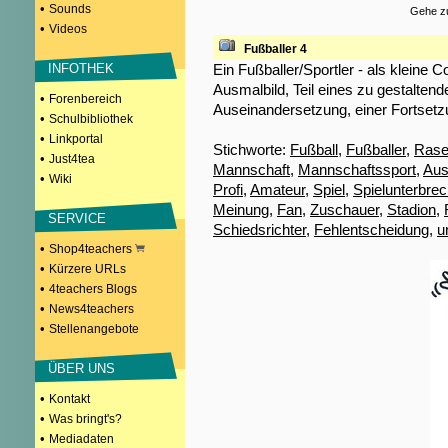
•
Sounds
Gehe zu
•
Videos
Fußballer 4
Ein Fußballer/Sportler - als kleine C
INFOTHEK
Ausmalbild, Teil eines zu gestaltend
•
Forenbereich
Auseinandersetzung, einer Fortsetz
•
Schulbibliothek
•
Linkportal
Stichworte:
Fußball
,
Fußballer
,
Rase
•
Just4tea
Mannschaft
,
Mannschaftssport
,
Aus
•
Wiki
Profi
,
Amateur
,
Spiel
,
Spielunterbre
Meinung
,
Fan
,
Zuschauer
,
Stadion
,
SERVICE
Schiedsrichter
,
Fehlentscheidung
,
u
•
Shop4teachers
•
Kürzere URLs
•
4teachers Blogs
•
News4teachers
•
Stellenangebote
ÜBER UNS
•
Kontakt
•
Was bringt's?
•
Mediadaten