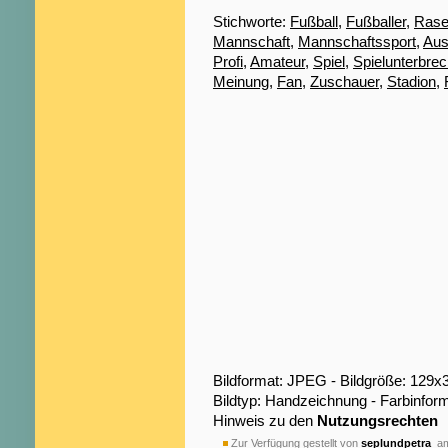
Stichworte:
Fußball
,
Fußballer
,
Rase
Mannschaft
,
Mannschaftssport
,
Aus
Profi
,
Amateur
,
Spiel
,
Spielunterbre
Meinung
,
Fan
,
Zuschauer
,
Stadion
,
Bildformat: JPEG - Bildgröße: 129x
Bildtyp: Handzeichnung - Farbinfor
Hinweis zu den
Nutzungsrechten
Zur Verfügung gestellt von
seplundpetra
am