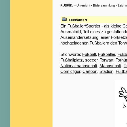
RUBRIK:
-
Unterricht
-
Bildersammlung
-
Zeich
Fußballer 9
Ein Fußballer/Sportler - als kleine C
Ausmalbild, Teil eines zu gestaltend
Auseinandersetzung, einer Fortsetzu
hochgeladenen Fußballern den Torwa
Stichworte:
Fußball
,
Fußballer
,
Fußba
Fußballplatz
,
soccer
,
Torwart
,
Torhüt
Nationalmannschaft
,
Mannschaft
,
T
Comicfigur
,
Cartoon
,
Stadion
,
Fußba