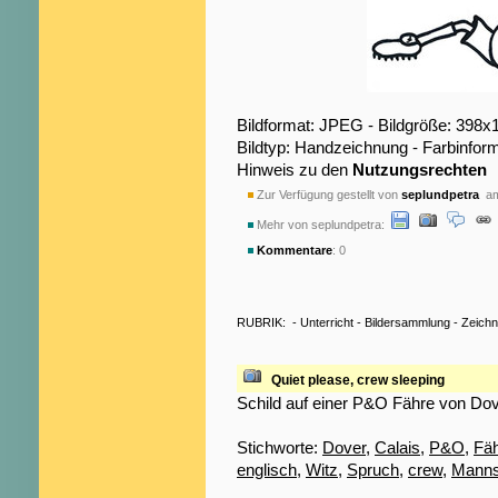
Bildformat: JPEG - Bildgröße: 398x
Bildtyp: Handzeichnung - Farbinfor
Hinweis zu den
Nutzungsrechten
Zur Verfügung gestellt von
seplundpetra
am
Mehr von seplundpetra:
Kommentare
: 0
RUBRIK:
-
Unterricht
-
Bildersammlung
-
Zeich
Quiet please, crew sleeping
Schild auf einer P&O Fähre von Dove
Stichworte:
Dover
,
Calais
,
P&O
,
Fä
englisch
,
Witz
,
Spruch
,
crew
,
Manns