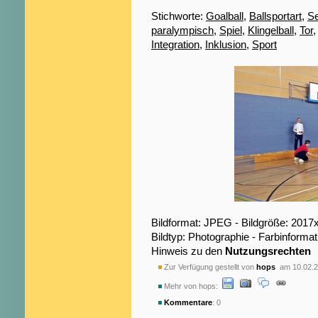
Stichworte:
Goalball
,
Ballsportart
,
S
paralympisch
,
Spiel
,
Klingelball
,
Tor
Integration
,
Inklusion
,
Sport
Bildformat: JPEG - Bildgröße: 2017
Bildtyp: Photographie - Farbinformat
Hinweis zu den
Nutzungsrechten
Zur Verfügung gestellt von
hops
am 10.02.2
Mehr von hops:
Kommentare
: 0