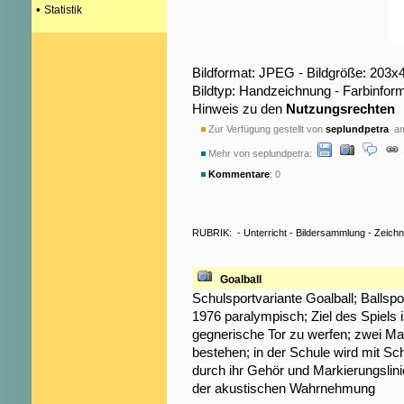
•
Statistik
Bildformat: JPEG - Bildgröße: 203x
Bildtyp: Handzeichnung - Farbinfor
Hinweis zu den
Nutzungsrechten
Zur Verfügung gestellt von
seplundpetra
am
Mehr von seplundpetra:
Kommentare
: 0
RUBRIK:
-
Unterricht
-
Bildersammlung
-
Zeich
Goalball
Schulsportvariante Goalball; Ballsp
1976 paralympisch; Ziel des Spiels is
gegnerische Tor zu werfen; zwei Man
bestehen; in der Schule wird mit Sc
durch ihr Gehör und Markierungslinie
der akustischen Wahrnehmung