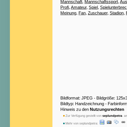
Mannschaft
,
Mannschaftssport
,
Aus
Profi
,
Amateur
,
Spiel
,
Spielunterbre
Meinung
,
Fan
,
Zuschauer
,
Stadion
,
Bildformat: JPEG - Bildgröße: 125x
Bildtyp: Handzeichnung - Farbinfor
Hinweis zu den
Nutzungsrechten
Zur Verfügung gestellt von
seplundpetra
am
Mehr von seplundpetra: