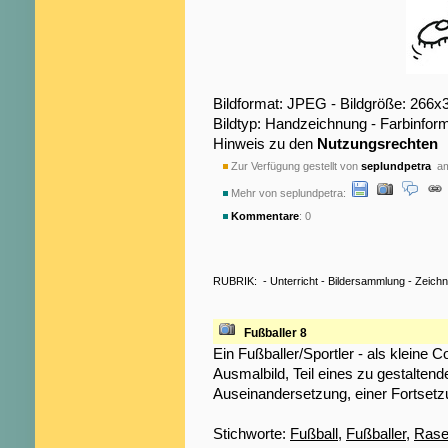
Bildformat: JPEG - Bildgröße: 266x
Bildtyp: Handzeichnung - Farbinfor
Hinweis zu den
Nutzungsrechten
Zur Verfügung gestellt von
seplundpetra
am
Mehr von seplundpetra:
Kommentare
: 0
RUBRIK:
-
Unterricht
-
Bildersammlung
-
Zeich
Fußballer 8
Ein Fußballer/Sportler - als kleine C
Ausmalbild, Teil eines zu gestaltend
Auseinandersetzung, einer Fortsetz
Stichworte:
Fußball
,
Fußballer
,
Rase