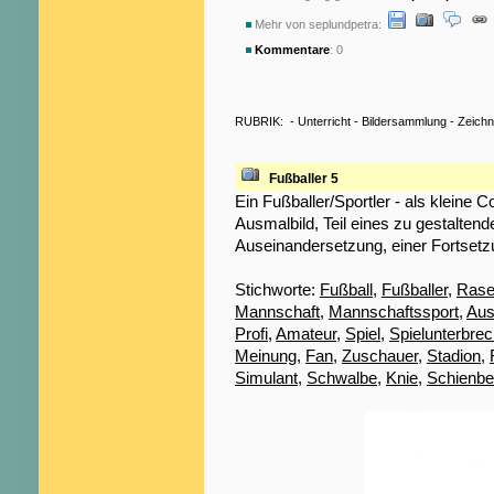
Mehr von seplundpetra:
Kommentare
: 0
RUBRIK:
-
Unterricht
-
Bildersammlung
-
Zeich
Fußballer 5
Ein Fußballer/Sportler - als kleine C
Ausmalbild, Teil eines zu gestaltend
Auseinandersetzung, einer Fortsetz
Stichworte:
Fußball
,
Fußballer
,
Rase
Mannschaft
,
Mannschaftssport
,
Aus
Profi
,
Amateur
,
Spiel
,
Spielunterbre
Meinung
,
Fan
,
Zuschauer
,
Stadion
,
Simulant
,
Schwalbe
,
Knie
,
Schienbe