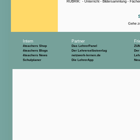
RUBRIK:
-
Unterricht
-
Bildersammlung
-
Fäche
Gehe zu
Intern
Partner
Fri
4teachers Shop
Das LehrerPanel
ZU
4teachers Blogs
Der Lehrerselbstverlag
Der
4teachers News
netzwerk-lernen.de
Leh
Schulplaner
Die LehrerApp
Neu