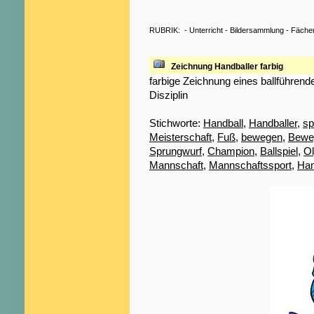
RUBRIK:
-
Unterricht
-
Bildersammlung
-
Fäche
Zeichnung Handballer farbig
farbige Zeichnung eines ballführen
Disziplin
Stichworte:
Handball
,
Handballer
,
sp
Meisterschaft
,
Fuß
,
bewegen
,
Bewe
Sprungwurf
,
Champion
,
Ballspiel
,
O
Mannschaft
,
Mannschaftssport
,
Han