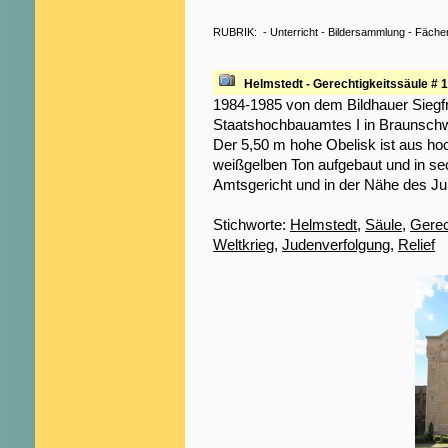
RUBRIK:
-
Unterricht
-
Bildersammlung
-
Fäche
Helmstedt - Gerechtigkeitssäule # 1
1984-1985 von dem Bildhauer Siegf
Staatshochbauamtes I in Braunschwe
Der 5,50 m hohe Obelisk ist aus h
weißgelben Ton aufgebaut und in sec
Amtsgericht und in der Nähe des J
Stichworte:
Helmstedt
,
Säule
,
Gerec
Weltkrieg
,
Judenverfolgung
,
Relief