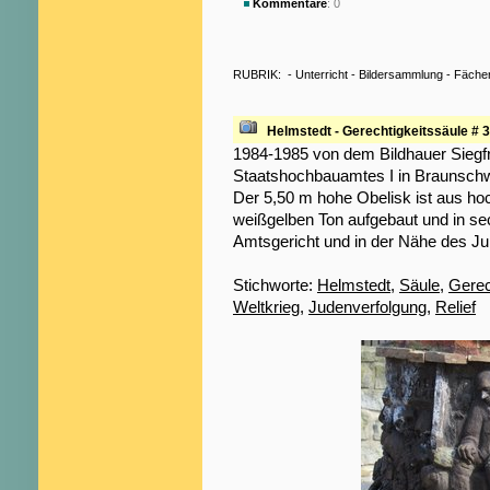
Kommentare
: 0
RUBRIK:
-
Unterricht
-
Bildersammlung
-
Fäche
Helmstedt - Gerechtigkeitssäule # 3
1984-1985 von dem Bildhauer Siegf
Staatshochbauamtes I in Braunschwe
Der 5,50 m hohe Obelisk ist aus h
weißgelben Ton aufgebaut und in sec
Amtsgericht und in der Nähe des J
Stichworte:
Helmstedt
,
Säule
,
Gerec
Weltkrieg
,
Judenverfolgung
,
Relief