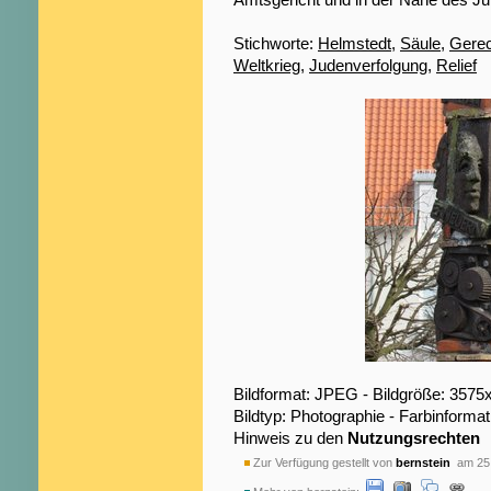
Stichworte:
Helmstedt
,
Säule
,
Gerec
Weltkrieg
,
Judenverfolgung
,
Relief
Bildformat: JPEG - Bildgröße: 3575
Bildtyp: Photographie - Farbinformat
Hinweis zu den
Nutzungsrechten
Zur Verfügung gestellt von
bernstein
am 25.