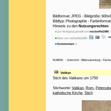
Bildformat: JPEG - Bildgröße: 600x
Bildtyp: Photographie - Farbinformat
Hinweis zu den
Nutzungsrechten
Zur Verfügung gestellt von
rotzloeffel1980
a
Mehr von rotzloeffel1980:
Kommentare
: 0
RUBRIK:
-
Unterricht
-
Bildersammlung
-
Fäche
Vatikan
Stich des Vatikans um 1750
Stichworte:
Vatikan
,
Rom
,
Petersd
katholische Kirche
,
Stich