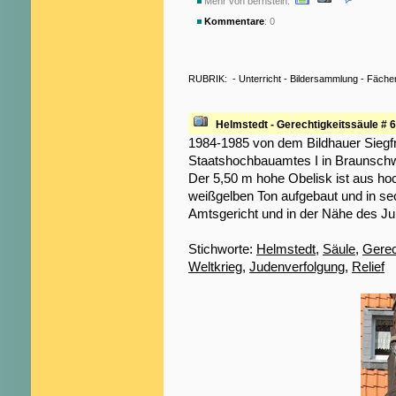
Mehr von bernstein:
Kommentare
: 0
RUBRIK:
-
Unterricht
-
Bildersammlung
-
Fäche
Helmstedt - Gerechtigkeitssäule # 6
1984-1985 von dem Bildhauer Siegf
Staatshochbauamtes I in Braunschwe
Der 5,50 m hohe Obelisk ist aus h
weißgelben Ton aufgebaut und in sec
Amtsgericht und in der Nähe des J
Stichworte:
Helmstedt
,
Säule
,
Gerec
Weltkrieg
,
Judenverfolgung
,
Relief