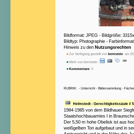
Bildformat: JPEG - Bildgröße: 3315
Bildtyp: Photographie - Farbinformat
Hinweis zu den
Nutzungsrechten
Zur Verfügung gestellt von
bernstein
am 25.
Mehr von bernstein:
Kommentare
: 0
RUBRIK:
-
Unterricht
-
Bildersammlung
-
Fäche
Helmstedt - Gerechtigkeitssäule # 5
1984-1985 von dem Bildhauer Siegf
Staatshochbauamtes I in Braunschwe
Der 5,50 m hohe Obelisk ist aus h
weißgelben Ton aufgebaut und in sec
Amtsgericht und in der Nähe des J