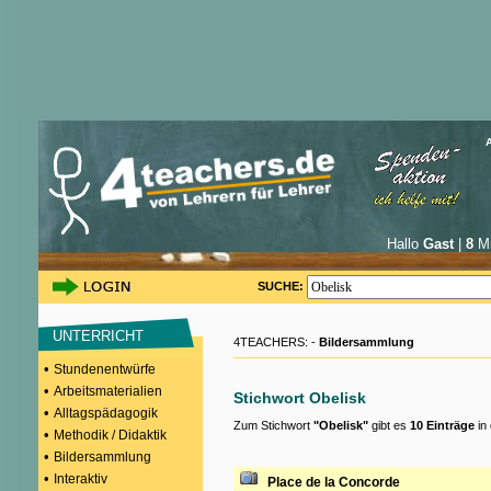
Hallo
Gast
|
8
Mi
SUCHE:
UNTERRICHT
4TEACHERS: -
Bildersammlung
•
Stundenentwürfe
•
Arbeitsmaterialien
Stichwort Obelisk
•
Alltagspädagogik
Zum Stichwort
"Obelisk"
gibt es
10 Einträge
in 
•
Methodik / Didaktik
•
Bildersammlung
•
Interaktiv
Place de la Concorde