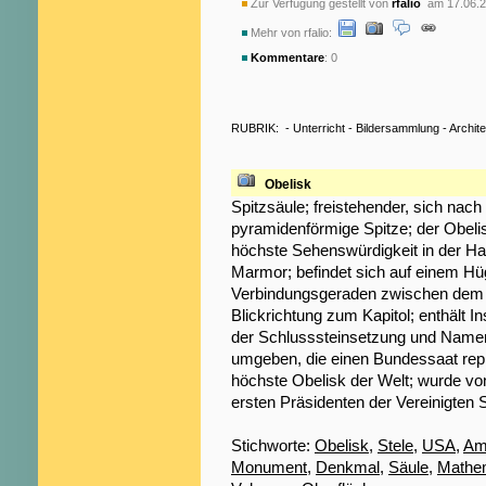
Zur Verfügung gestellt von
rfalio
am 17.06.2
Mehr von rfalio:
Kommentare
: 0
RUBRIK:
-
Unterricht
-
Bildersammlung
-
Archite
Obelisk
Spitzsäule; freistehender, sich nach
pyramidenförmige Spitze; der Obeli
höchste Sehenswürdigkeit in der Ha
Marmor; befindet sich auf einem Hüg
Verbindungsgeraden zwischen dem K
Blickrichtung zum Kapitol; enthält 
der Schlusssteinsetzung und Namen 
umgeben, die einen Bundessaat repr
höchste Obelisk der Welt; wurde von
ersten Präsidenten der Vereinigten
Stichworte:
Obelisk
,
Stele
,
USA
,
Am
Monument
,
Denkmal
,
Säule
,
Mathe