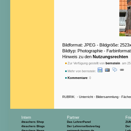
Bildformat: JPEG - Bildgröße: 2523
Bildtyp: Photographie - Farbinformat
Hinweis zu den
Nutzungsrechten
Zur Verfügung gestellt von
bernstein
am 25.
Mehr von bernstein:
Kommentare
: 0
RUBRIK:
-
Unterricht
-
Bildersammlung
-
Fäche
Intern
Partner
Fri
4teachers Shop
Das LehrerPanel
ZU
4teachers Blogs
Der Lehrerselbstverlag
Der
4teachers News
netzwerk-lernen.de
Leh