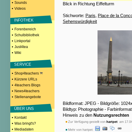
•
Sounds
Blick in Richtung Eiffelturm
•
Videos
Stichworte:
Paris
,
Place de la Conc
INFOTHEK
Sehenswürdigkeit
•
Forenbereich
•
Schulbibliothek
•
Linkportal
•
Just4tea
•
Wiki
SERVICE
•
Shop4teachers
•
Kürzere URLs
•
4teachers Blogs
•
News4teachers
•
Stellenangebote
Bildformat: JPEG - Bildgröße: 1024
ÜBER UNS
Bildtyp: Photographie - Farbinformat
Hinweis zu den
Nutzungsrechten
•
Kontakt
Zur Verfügung gestellt von
hartpet
am 17.04
•
Was bringt's?
•
Mediadaten
Mehr von hartpet: