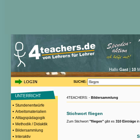
Hallo
Gast
|
10
Mi
SUCHE:
UNTERRICHT
4TEACHERS: -
Bildersammlung
•
Stundenentwürfe
•
Arbeitsmaterialien
Stichwort fliegen
•
Alltagspädagogik
Zum Stichwort
"fliegen"
gibt es
310 Einträge
in
•
Methodik / Didaktik
•
Bildersammlung
S
•
Interaktiv