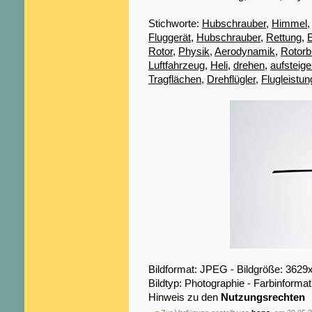
Stichworte:
Hubschrauber
,
Himmel
Fluggerät
,
Hubschrauber
,
Rettung
,
E
Rotor
,
Physik
,
Aerodynamik
,
Rotorbl
Luftfahrzeug
,
Heli
,
drehen
,
aufsteig
Tragflächen
,
Drehflügler
,
Flugleistun
Bildformat: JPEG - Bildgröße: 3629
Bildtyp: Photographie - Farbinformat
Hinweis zu den
Nutzungsrechten