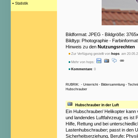
•
Statistik
Bildformat: JPEG - Bildgröße: 3765
Bildtyp: Photographie - Farbinformat
Hinweis zu den
Nutzungsrechten
Zur Verfügung gestellt von
hops
am 20.05.2
Mehr von hops:
Kommentare
: 0
RUBRIK:
-
Unterricht
-
Bildersammlung
-
Techni
Hubschrauber
Hubschrauber in der Luft
Ein Hubschrauber/ Helikopter kann v
und landendes Luftfahrzeug; es ist P
Hilfe, Rettung und bei unterschiedl
Lastenhubschrauber; passt in den U
Sicherheitserziehung, Berufe; Physi