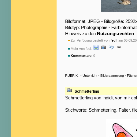
Bildformat: JPEG - Bildgröße: 2592
Bildtyp: Photographie - Farbinformat
Hinweis zu den
Nutzungsrechten
Zur Verfügung gestellt von
feul
am 05.09.20
Mehr von feul:
Kommentare
: 0
RUBRIK:
-
Unterricht
-
Bildersammlung
-
Fäche
Schmetterling
Schmetterling von indidi, von mir col
Stichworte:
Schmetterling
,
Falter
,
fl