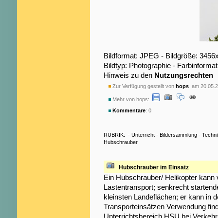
Bildformat: JPEG - Bildgröße: 3456
Bildtyp: Photographie - Farbinformat
Hinweis zu den
Nutzungsrechten
Zur Verfügung gestellt von
hops
am 20.05.2
Mehr von hops:
Kommentare
: 0
RUBRIK:
-
Unterricht
-
Bildersammlung
-
Techni
Hubschrauber
Hubschrauber im Einsatz
Ein Hubschrauber/ Helikopter kann vi
Lastentransport; senkrecht startend
kleinsten Landeflächen; er kann in d
Transporteinsätzen Verwendung find
Unterrichtsbereich HSU bei Verkehr