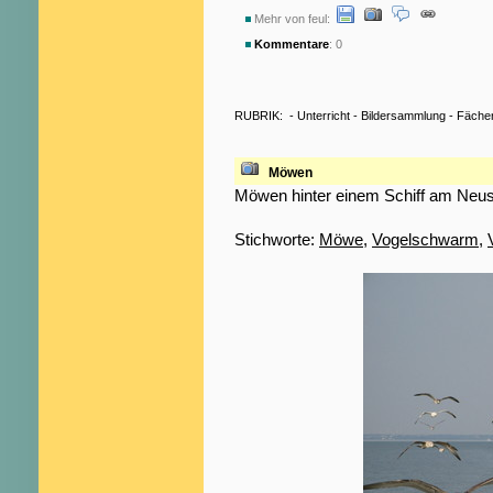
Mehr von feul:
Kommentare
: 0
RUBRIK:
-
Unterricht
-
Bildersammlung
-
Fäche
Möwen
Möwen hinter einem Schiff am Neus
Stichworte:
Möwe
,
Vogelschwarm
,