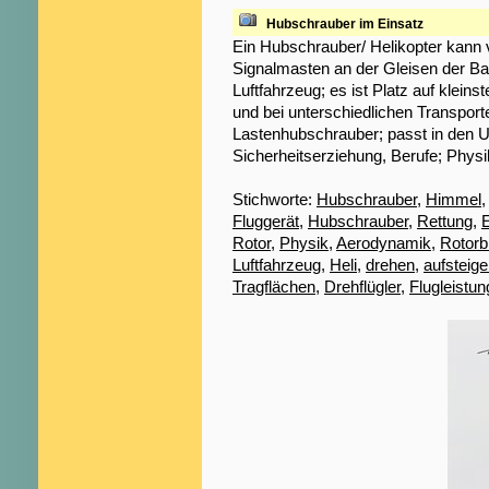
Hubschrauber im Einsatz
Ein Hubschrauber/ Helikopter kann v
Signalmasten an der Gleisen der Ba
Luftfahrzeug; es ist Platz auf kleins
und bei unterschiedlichen Transpor
Lastenhubschrauber; passt in den U
Sicherheitserziehung, Berufe; Physi
Stichworte:
Hubschrauber
,
Himmel
Fluggerät
,
Hubschrauber
,
Rettung
,
E
Rotor
,
Physik
,
Aerodynamik
,
Rotorbl
Luftfahrzeug
,
Heli
,
drehen
,
aufsteig
Tragflächen
,
Drehflügler
,
Flugleistun