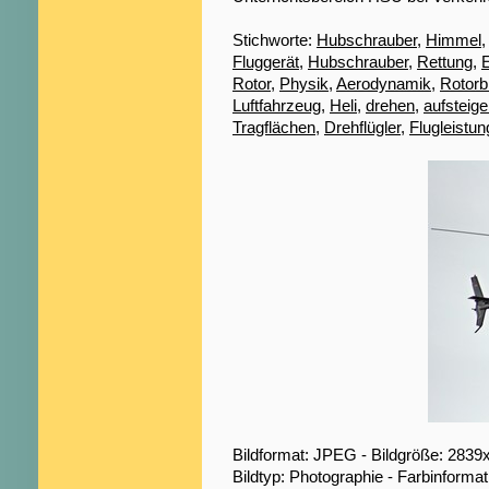
Stichworte:
Hubschrauber
,
Himmel
Fluggerät
,
Hubschrauber
,
Rettung
,
E
Rotor
,
Physik
,
Aerodynamik
,
Rotorbl
Luftfahrzeug
,
Heli
,
drehen
,
aufsteig
Tragflächen
,
Drehflügler
,
Flugleistun
Bildformat: JPEG - Bildgröße: 2839
Bildtyp: Photographie - Farbinformat