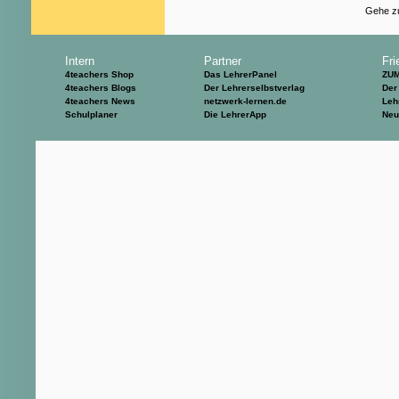
Gehe zu
Intern
Partner
Fri
4teachers Shop
Das LehrerPanel
ZU
4teachers Blogs
Der Lehrerselbstverlag
Der
4teachers News
netzwerk-lernen.de
Leh
Schulplaner
Die LehrerApp
Neu