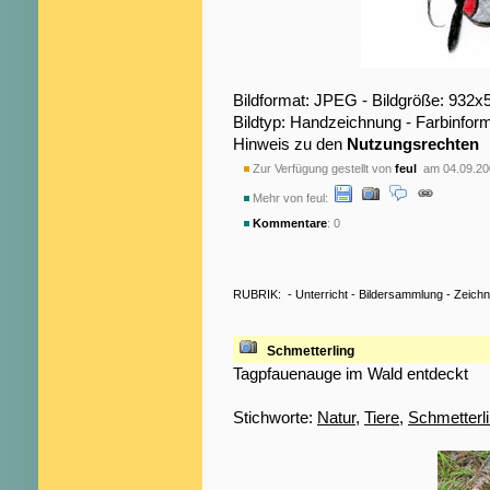
Bildformat: JPEG - Bildgröße: 932x
Bildtyp: Handzeichnung - Farbinform
Hinweis zu den
Nutzungsrechten
Zur Verfügung gestellt von
feul
am 04.09.20
Mehr von feul:
Kommentare
: 0
RUBRIK:
-
Unterricht
-
Bildersammlung
-
Zeich
Schmetterling
Tagpfauenauge im Wald entdeckt
Stichworte:
Natur
,
Tiere
,
Schmetterl