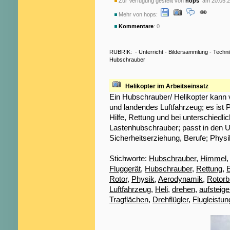
Zur Verfügung gestellt von
hops
am 20.05.2
Mehr von hops:
Kommentare
: 0
RUBRIK:
-
Unterricht
-
Bildersammlung
-
Techni
Hubschrauber
Helikopter im Arbeitseinsatz
Ein Hubschrauber/ Helikopter kann v
und landendes Luftfahrzeug; es ist P
Hilfe, Rettung und bei unterschiedl
Lastenhubschrauber; passt in den U
Sicherheitserziehung, Berufe; Physi
Stichworte:
Hubschrauber
,
Himmel
Fluggerät
,
Hubschrauber
,
Rettung
,
E
Rotor
,
Physik
,
Aerodynamik
,
Rotorbl
Luftfahrzeug
,
Heli
,
drehen
,
aufsteig
Tragflächen
,
Drehflügler
,
Flugleistun