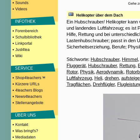
•
Sounds
Gehe zu
•
Videos
Helikopter über dem Dach
Ein Hubschrauber/ Helikopter kann v
INFOTHEK
und landendes Luftfahrzeug; es ist P
•
Forenbereich
Hilfe, Rettung und bei unterschiedl
•
Schulbibliothek
Lastenhubschrauber; passt in den U
•
Linkportal
Sicherheitserziehung, Berufe; Physi
•
Just4tea
•
Wiki
Stichworte:
Hubschrauber
,
Himmel
Fluggerät
,
Hubschrauber
,
Rettung
,
E
SERVICE
Rotor
,
Physik
,
Aerodynamik
,
Rotorbl
Luftfahrzeug
,
Heli
,
drehen
,
aufsteig
•
Shop4teachers
Tragflächen
,
Drehflügler
,
Flugleistun
•
Kürzere URLs
•
4teachers Blogs
•
News4teachers
•
Stellenangebote
ÜBER UNS
•
Kontakt
•
Was bringt's?
•
Mediadaten