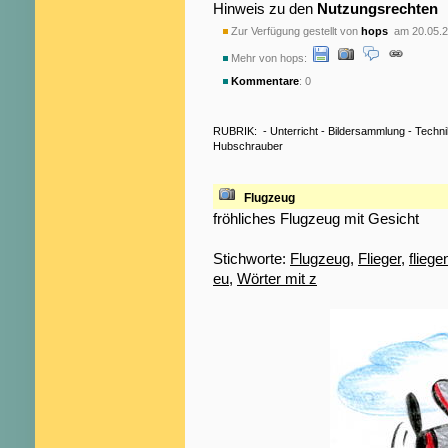
Hinweis zu den
Nutzungsrechten
Zur Verfügung gestellt von
hops
am 20.05.2
Mehr von hops:
Kommentare
: 0
RUBRIK:
-
Unterricht
-
Bildersammlung
-
Techni
Hubschrauber
Flugzeug
fröhliches Flugzeug mit Gesicht
Stichworte:
Flugzeug
,
Flieger
,
fliege
eu
,
Wörter mit z