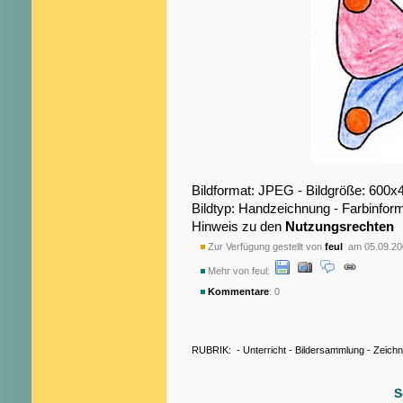
Bildformat: JPEG - Bildgröße: 600x
Bildtyp: Handzeichnung - Farbinform
Hinweis zu den
Nutzungsrechten
Zur Verfügung gestellt von
feul
am 05.09.20
Mehr von feul:
Kommentare
: 0
RUBRIK:
-
Unterricht
-
Bildersammlung
-
Zeich
S