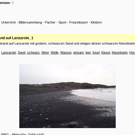
ntare
: 0
-
Unterricht
-
Bildersammlung
-
Fächer
-
Sport
-
Freizeitsport
-
Klettern
and auf Lanzarote_1
trand auf Lanzarote mit grobem, schwarzen Sand und einigen dicken schwarzen Kieselstei
:
Lanzarote
,
Sand
,
schwarz
,
Meer
,
Welle
,
Wasser
,
einsam
,
leer
,
Insel
,
Kiesel
,
Kieselstein
,
Hor
: JPEG - Bildgröße: 2160x1440