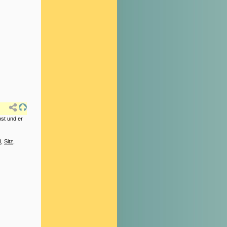
bst und er
l
,
Sitz
,