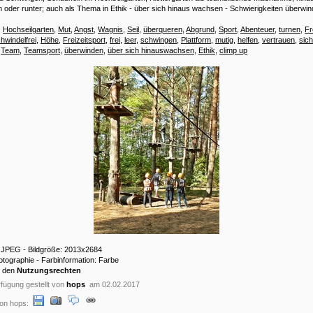
h oder runter; auch als Thema in Ethik - über sich hinaus wachsen - Schwierigkeiten überwin
:
Hochseilgarten
,
Mut
,
Angst
,
Wagnis
,
Seil
,
überqueren
,
Abgrund
,
Sport
,
Abenteuer
,
turnen
,
Fr
hwindelfrei
,
Höhe
,
Freizeitsport
,
frei
,
leer
,
schwingen
,
Plattform
,
mutig
,
helfen
,
vertrauen
,
sic
,
Team
,
Teamsport
,
überwinden
,
über sich hinauswachsen
,
Ethik
,
climp up
: JPEG - Bildgröße: 2013x2684
hotographie - Farbinformation: Farbe
u den
Nutzungsrechten
fügung gestellt von
hops
am 02.02.2017
on hops: