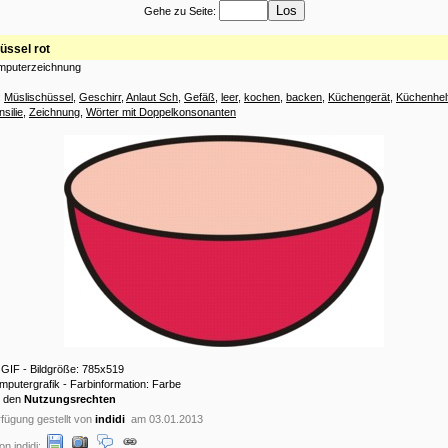
Gehe zu Seite:
üssel rot
omputerzeichnung
:
Müslischüssel
,
Geschirr
,
Anlaut Sch
,
Gefäß
,
leer
,
kochen
,
backen
,
Küchengerät
,
Küchenhel
silie
,
Zeichnung
,
Wörter mit Doppelkonsonanten
: GIF - Bildgröße: 785x519
omputergrafik - Farbinformation: Farbe
u den
Nutzungsrechten
fügung gestellt von
indidi
am 03.01.2013
n indidi: