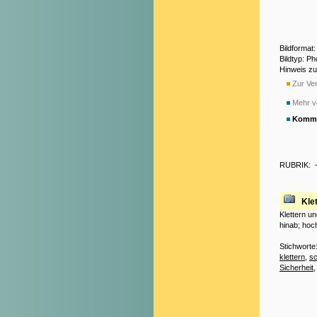
Bildformat
Bildtyp: P
Hinweis z
Zur Ver
Mehr v
Komme
RUBRIK:
Kle
Klettern u
hinab; hoc
Stichworte
klettern
,
sc
Sicherheit