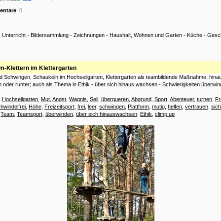
ntare
: 0
-
Unterricht
-
Bildersammlung
-
Zeichnungen
-
Haushalt, Wohnen und Garten
-
Küche
-
Gesch
m-Klettern im Klettergarten
nd Schwingen, Schaukeln im Hochseilgarten, Klettergarten als teambildende Maßnahme; hinau
h oder runter; auch als Thema in Ethik - über sich hinaus wachsen - Schwierigkeiten überwin
:
Hochseilgarten
,
Mut
,
Angst
,
Wagnis
,
Seil
,
überqueren
,
Abgrund
,
Sport
,
Abenteuer
,
turnen
,
Fr
hwindelfrei
,
Höhe
,
Freizeitsport
,
frei
,
leer
,
schwingen
,
Plattform
,
mutig
,
helfen
,
vertrauen
,
sic
,
Team
,
Teamsport
,
überwinden
,
über sich hinauswachsen
,
Ethik
,
climp up