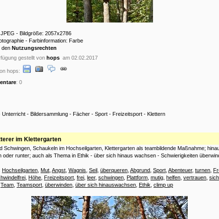
: JPEG - Bildgröße: 2057x2786
hotographie - Farbinformation: Farbe
u den
Nutzungsrechten
fügung gestellt von
hops
am 02.02.2017
on hops:
ntare
: 0
-
Unterricht
-
Bildersammlung
-
Fächer
-
Sport
-
Freizeitsport
-
Klettern
tterer im Klettergarten
nd Schwingen, Schaukeln im Hochseilgarten, Klettergarten als teambildende Maßnahme; hinau
h oder runter; auch als Thema in Ethik - über sich hinaus wachsen - Schwierigkeiten überwin
:
Hochseilgarten
,
Mut
,
Angst
,
Wagnis
,
Seil
,
überqueren
,
Abgrund
,
Sport
,
Abenteuer
,
turnen
,
Fr
hwindelfrei
,
Höhe
,
Freizeitsport
,
frei
,
leer
,
schwingen
,
Plattform
,
mutig
,
helfen
,
vertrauen
,
sic
,
Team
,
Teamsport
,
überwinden
,
über sich hinauswachsen
,
Ethik
,
climp up