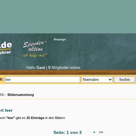
Anzeige:
Hallo
Gast
|
0
Mitglieder online
E:
S: -
Bildersammlung
rt leer
wort
"leer"
gibt es
25 Einträge
in den Bildern
Seite: 1 von 3
>
>>