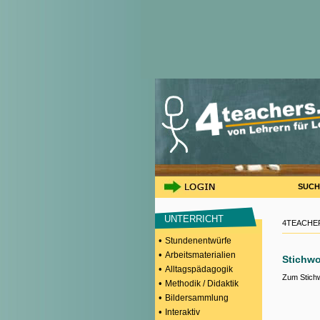
SUCH
UNTERRICHT
4TEACHER
•
Stundenentwürfe
•
Arbeitsmaterialien
Stichwo
•
Alltagspädagogik
Zum Stich
•
Methodik / Didaktik
•
Bildersammlung
•
Interaktiv