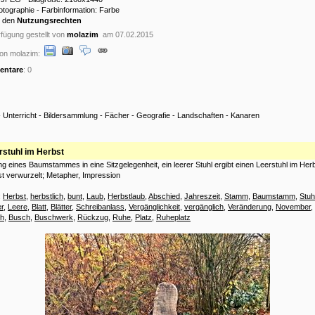
hotographie - Farbinformation: Farbe
u den
Nutzungsrechten
fügung gestellt von
molazim
am 07.02.2015
on molazim:
ntare
: 0
-
Unterricht
-
Bildersammlung
-
Fächer
-
Geografie
-
Landschaften
-
Kanaren
rstuhl im Herbst
g eines Baumstammes in eine Sitzgelegenheit, ein leerer Stuhl ergibt einen Leerstuhl im Her
est verwurzelt; Metapher, Impression
:
Herbst
,
herbstlich
,
bunt
,
Laub
,
Herbstlaub
,
Abschied
,
Jahreszeit
,
Stamm
,
Baumstamm
,
Stuh
er
,
Leere
,
Blatt
,
Blätter
,
Schreibanlass
,
Vergänglichkeit
,
vergänglich
,
Veränderung
,
November
,
ch
,
Busch
,
Buschwerk
,
Rückzug
,
Ruhe
,
Platz
,
Ruheplatz