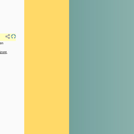
nen
izont
,