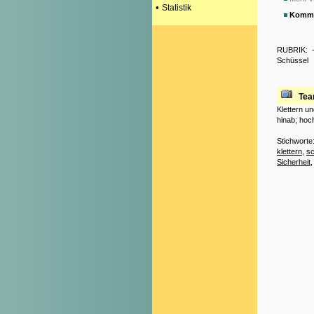
•
Statistik
Komme
RUBRIK:
Schüssel
Tea
Klettern u
hinab; hoc
Stichworte
klettern
,
sc
Sicherheit