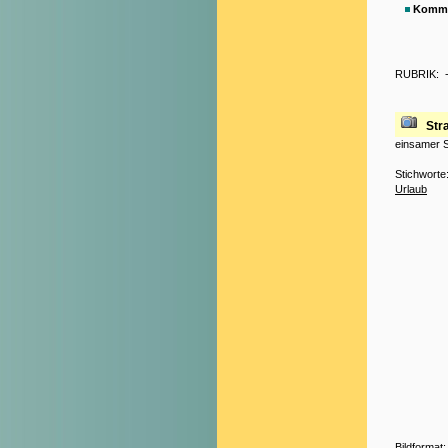
Komme
RUBRIK:
Str
einsamer S
Stichworte
Urlaub
Bildformat