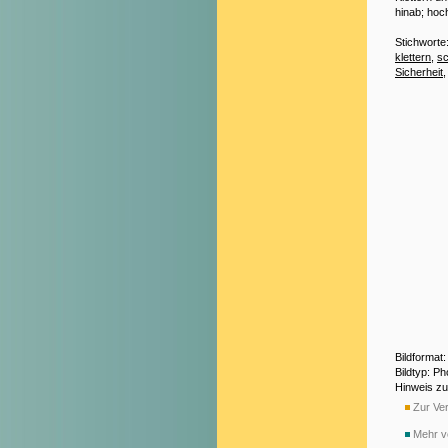
hinab; hoc
Stichworte
klettern
,
sc
Sicherheit
Bildformat
Bildtyp: P
Hinweis z
Zur Ver
Mehr v