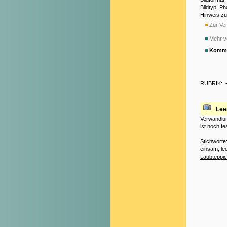
Bildtyp: P
Hinweis z
Zur Ver
Mehr v
Komme
RUBRIK:
Lee
Verwandlun
ist noch f
Stichworte
einsam
,
le
Laubteppi