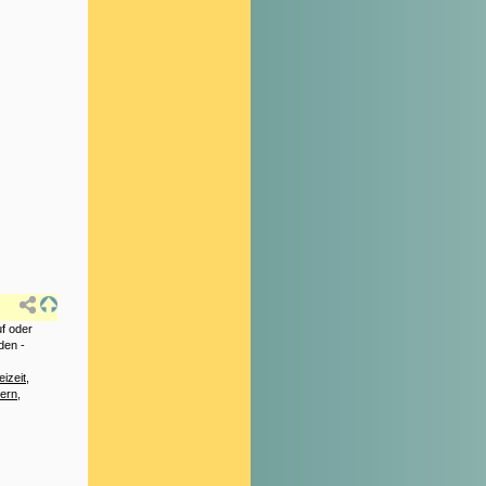
f oder
den -
eizeit
,
hern
,