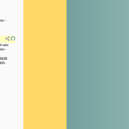
irr
-
f oder
den -
eizeit
,
hern
,