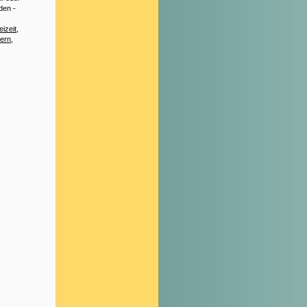
den -
eizeit
,
hern
,