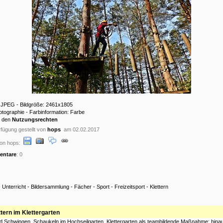
: JPEG - Bildgröße: 2461x1805
hotographie - Farbinformation: Farbe
u den
Nutzungsrechten
fügung gestellt von
hops
am 02.02.2017
on hops:
ntare
: 0
-
Unterricht
-
Bildersammlung
-
Fächer
-
Sport
-
Freizeitsport
-
Klettern
ttern im Klettergarten
nd Schwingen, Schaukeln im Hochseilgarten, Klettergarten als teambildende Maßnahme; hinau