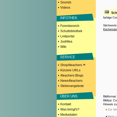
•
Sounds
•
Videos
Sch
farbige C
INFOTHEK
Stichworte
•
Forenbereich
Küchenuten
•
Schulbibliothek
•
Linkportal
•
Just4tea
•
Wiki
SERVICE
•
Shop4teachers
•
Kürzere URLs
•
4teachers Blogs
•
News4teachers
•
Stellenangebote
ÜBER UNS
Bildformat
Bildtyp: C
•
Kontakt
Hinweis z
•
Was bringt's?
Zur Ver
•
Mediadaten
Mehr vo