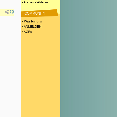
- Account aktivieren
COMMUNITY
• Was bringt´s
• ANMELDEN
• AGBs