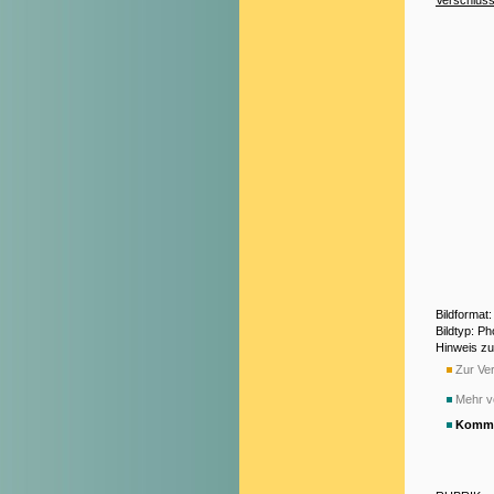
Bildformat
Bildtyp: P
Hinweis z
Zur Ver
Mehr v
Komme