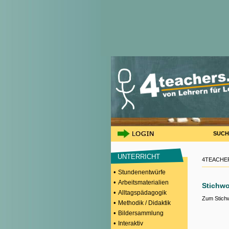
SUCH
UNTERRICHT
4TEACHER
•
Stundenentwürfe
•
Arbeitsmaterialien
Stichwo
•
Alltagspädagogik
Zum Stich
•
Methodik / Didaktik
•
Bildersammlung
•
Interaktiv