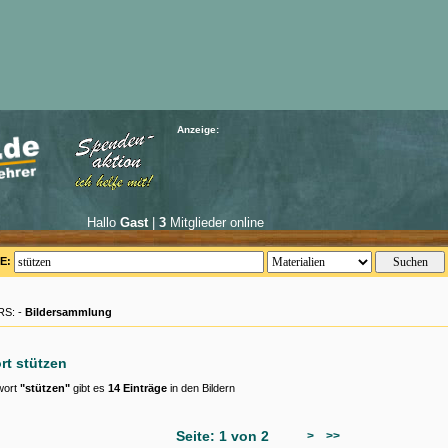
Anzeige:
Hallo
Gast
|
3
Mitglieder online
E:
S: -
Bildersammlung
rt stützen
wort
"stützen"
gibt es
14 Einträge
in den Bildern
Seite: 1 von 2
>
>>