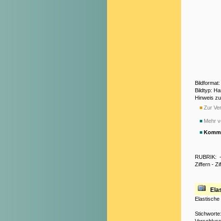
Bildformat
Bildtyp: H
Hinweis z
Zur Ver
Mehr v
Komme
RUBRIK:
Ziffern
-
Zi
Ela
Elastische
Stichworte
Verschlus