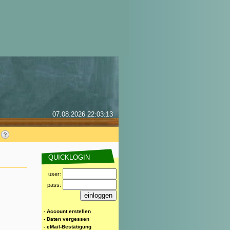
07.08.2026 22:03:13
QUICKLOGIN
user:
pass:
- Account erstellen
- Daten vergessen
- eMail-Bestätigung