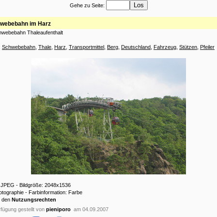
Gehe zu Seite:
webebahn im Harz
hwebebahn Thaleaufenthalt
:
Schwebebahn
,
Thale
,
Harz
,
Transportmittel
,
Berg
,
Deutschland
,
Fahrzeug
,
Stützen
,
Pfeiler
: JPEG - Bildgröße: 2048x1536
hotographie - Farbinformation: Farbe
u den
Nutzungsrechten
fügung gestellt von
pieniporo
am 04.09.2007