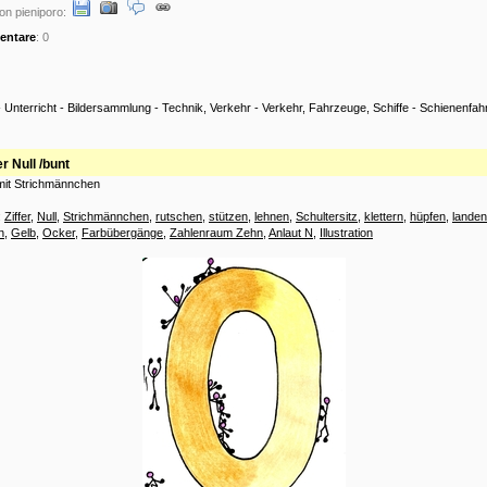
on pieniporo:
ntare
: 0
-
Unterricht
-
Bildersammlung
-
Technik, Verkehr
-
Verkehr, Fahrzeuge, Schiffe
-
Schienenfah
er Null /bunt
l mit Strichmännchen
:
Ziffer
,
Null
,
Strichmännchen
,
rutschen
,
stützen
,
lehnen
,
Schultersitz
,
klettern
,
hüpfen
,
landen
n
,
Gelb
,
Ocker
,
Farbübergänge
,
Zahlenraum Zehn
,
Anlaut N
,
Illustration