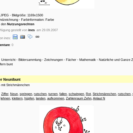
: JPEG - Bildgröße: 1169x1500
andzeichnung - Farbinformation: Farbe
u den
Nutzungsrechten
fügung gestellt von
ines
am 29.09.2007
on ines:
ntare
: 0
-
Unterricht
-
Bildersammlung
-
Zeichnungen
-
Fächer
-
Mathematik
-
Natürliche und Ganze 
ffern bunt
fer Neun/bunt
n mit Strichmännchen
:
Ziffer
,
Neun
,
springen
,
rutschen
,
turnen
,
fallen
,
schwingen
,
Rot
,
Strichmännchen
,
rutschen
,
,
lehnen
,
klettern
,
hüpfen
,
landen
,
aufkommen
,
Zahlenraum Zehn
,
Anlaut N