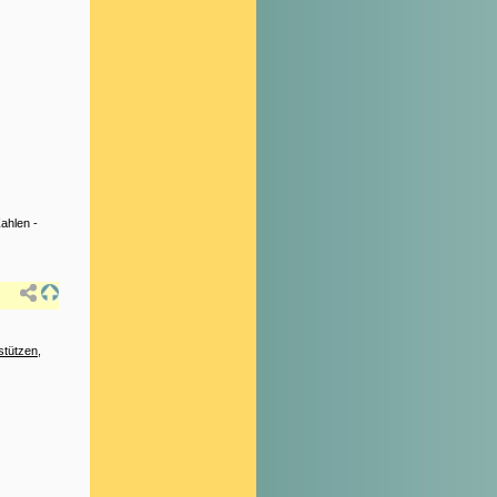
Zahlen
-
stützen
,