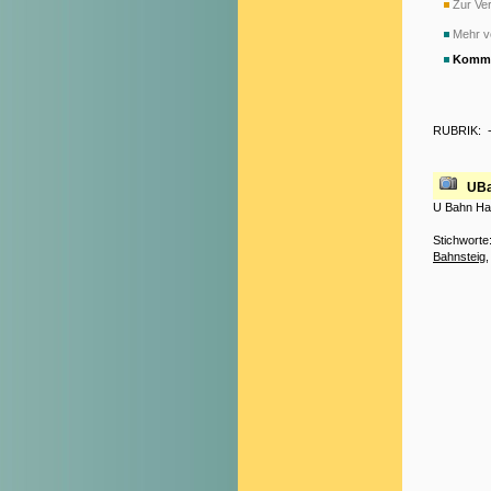
Zur Ver
Mehr v
Komme
RUBRIK:
UB
U Bahn Hal
Stichworte
Bahnsteig