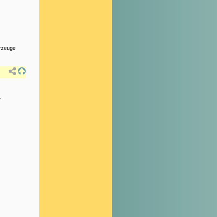
rzeuge
,