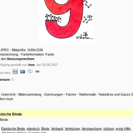
: JPEG - Bildgröße: 1169x1536
andzeichnung - Farbinformation: Farbe
u den
Nutzungsrechten
fügung gestellt von
ines
am 30.09.2007
on ines:
ntare
: 0
-
Unterricht
-
Bildersammlung
-
Zeichnungen
-
Fächer
-
Mathematik
-
Natürliche und Ganze 
ffern bunt
stische Binde
 Binde
:
Elastische Binde
,
elastisch
,
Binde
,
Verband
,
Verletzung
,
Verstauchung
,
stützen
,
erste Hilfe
,
s
,
Klemmen
,
Haken
,
Gummi
,
mm