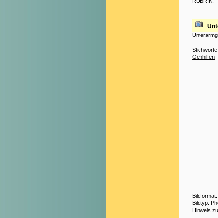
RUBRIK:
Unt
Unterarmg
Stichworte
Gehhilfen
Bildformat
Bildtyp: P
Hinweis z