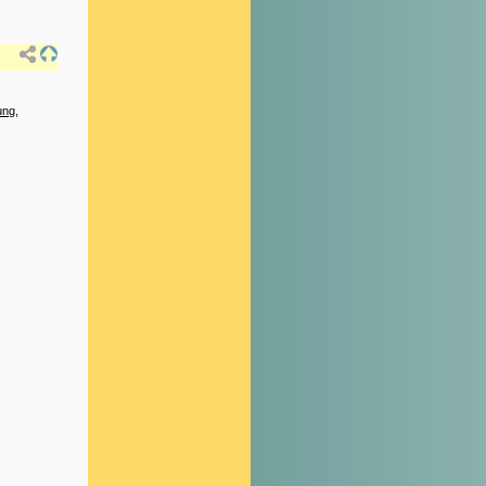
ung
,