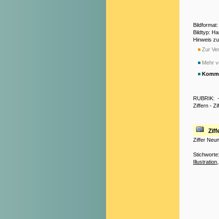
Bildformat
Bildtyp: H
Hinweis z
Zur Ver
Mehr v
Komme
RUBRIK:
Ziffern
-
Zi
Zif
Ziffer Neu
Stichworte
Illustration