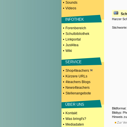
•
Sounds
•
Videos
Sch
Harzer Sc
INFOTHEK
Stichworte
•
Forenbereich
•
Schulbibliothek
•
Linkportal
•
Just4tea
•
Wiki
SERVICE
•
Shop4teachers
•
Kürzere URLs
•
4teachers Blogs
•
News4teachers
•
Stellenangebote
ÜBER UNS
Bildformat
Bildtyp: P
•
Kontakt
Hinweis z
•
Was bringt's?
Zur Ver
•
Mediadaten