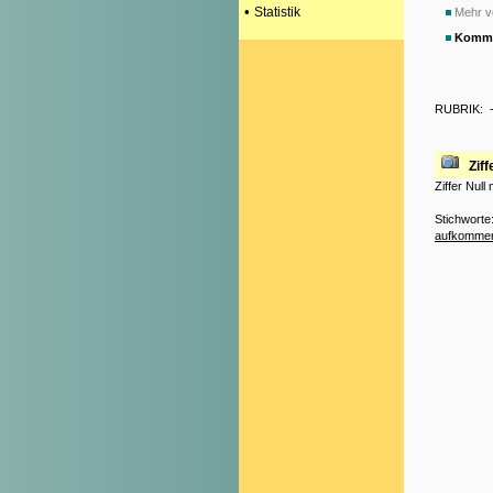
•
Statistik
Mehr v
Komme
RUBRIK:
Ziff
Ziffer Nul
Stichworte
aufkomme