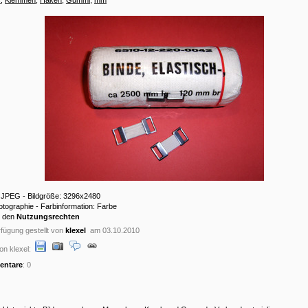
: JPEG - Bildgröße: 3296x2480
hotographie - Farbinformation: Farbe
u den
Nutzungsrechten
fügung gestellt von
klexel
am 03.10.2010
on klexel:
ntare
: 0