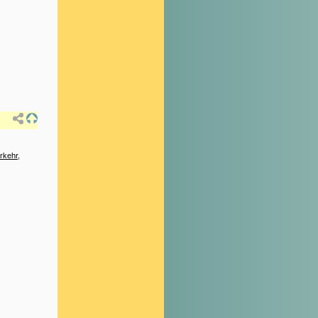
rkehr
,