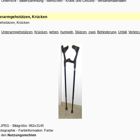
-
Unterricht
-
Bildersammlung
-
Menschen
-
Krank und Gesund
-
Verbandmaterialien
erarmgehstützen, Krücken
ehstützen, Krücken
:
Unterarmgehstützen
,
Krücken
,
gehen
,
humpeln
,
Stützen
,
zwei
,
Behinderung
,
Unfall
,
Verletz
: JPEG - Bildgröße: 982x3145
hotographie - Farbinformation: Farbe
u den
Nutzungsrechten