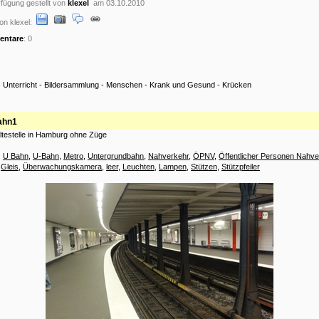
fügung gestellt von
klexel
am 03.10.2010
on klexel:
ntare
: 0
-
Unterricht
-
Bildersammlung
-
Menschen
-
Krank und Gesund
-
Krücken
ahn1
testelle in Hamburg ohne Züge
:
U Bahn
,
U-Bahn
,
Metro
,
Untergrundbahn
,
Nahverkehr
,
ÖPNV
,
Öffentlicher Personen Nahve
,
Gleis
,
Überwachungskamera
,
leer
,
Leuchten
,
Lampen
,
Stützen
,
Stützpfeiler