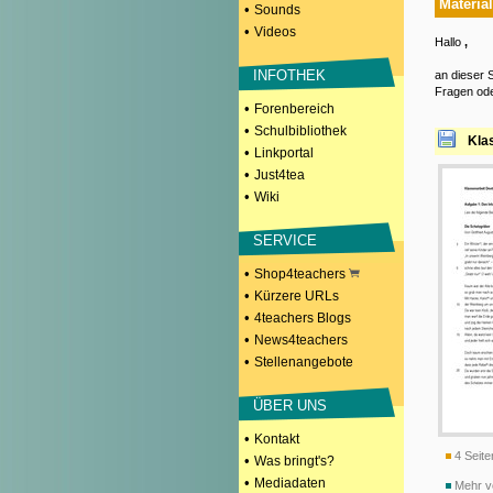
Materia
•
Sounds
•
Videos
Hallo
,
INFOTHEK
an dieser S
Fragen ode
•
Forenbereich
•
Schulbibliothek
Kla
•
Linkportal
•
Just4tea
•
Wiki
SERVICE
•
Shop4teachers
•
Kürzere URLs
•
4teachers Blogs
•
News4teachers
•
Stellenangebote
ÜBER UNS
•
Kontakt
4 Seite
•
Was bringt's?
•
Mediadaten
Mehr v