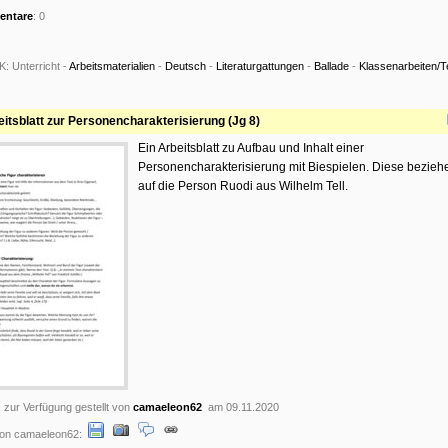
ntare
: 0
K:
Unterricht -
Arbeitsmaterialien
-
Deutsch
-
Literaturgattungen
-
Ballade
-
Klassenarbeiten/T
eitsblatt zur Personencharakterisierung (Jg 8)
Ein Arbeitsblatt zu Aufbau und Inhalt einer
Personencharakterisierung mit Biespielen. Diese bezieh
auf die Person Ruodi aus Wilhelm Tell.
, zur Verfügung gestellt von
camaeleon62
am 09.11.2020
on camaeleon62: