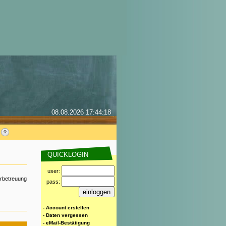
08.08.2026 17:44:18
QUICKLOGIN
user:
erbetreuung
pass:
- Account erstellen
- Daten vergessen
- eMail-Bestätigung