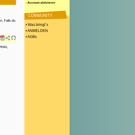
- Account aktivieren
COMMUNITY
n. Falls du
• Was bringt´s
• ANMELDEN
• AGBs
veau,