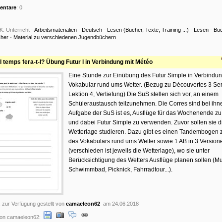
ntare
: 0
K:
Unterricht -
Arbeitsmaterialien
-
Deutsch
-
Lesen (Bücher, Texte, Training ...)
-
Lesen - Bü
her
-
Material zu verschiedenen Jugendbüchern
 temps fera-t-l? Übung Futur I in Verbindung mit Météo
Eine Stunde zur Einübung des Futur Simple in Verbindu
Vokabular rund ums Wetter. (Bezug zu Découvertes 3 Se
Lektion 4, Vertiefung) Die SuS stellen sich vor, an einem
Schüleraustausch teilzunehmen. Die Corres sind bei ihn
Aufgabe der SuS ist es, Ausflüge für das Wochenende zu
und dabei Futur Simple zu verwenden. Zuvor sollen sie d
Wetterlage studieren. Dazu gibt es einen Tandembogen
des Vokabulars rund ums Wetter sowie 1 AB in 3 Version
(verschieden ist jeweils die Wetterlage), wo sie unter
Berücksichtigung des Wetters Ausflüge planen sollen (
Schwimmbad, Picknick, Fahrradtour...).
, zur Verfügung gestellt von
camaeleon62
am 24.06.2018
on camaeleon62: