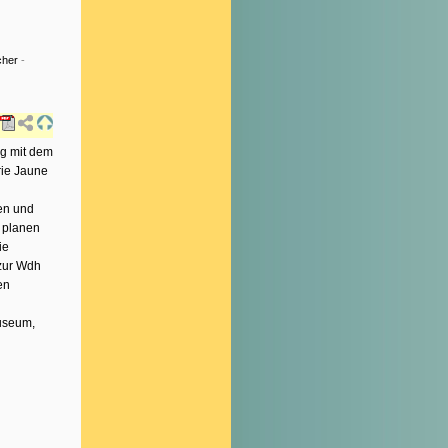
cher
-
ng mit dem
rie Jaune
en und
 planen
ie
 zur Wdh
en
Museum,