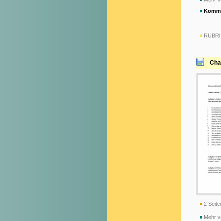
Komme
RUBRI
Cha
2 Seite
Mehr v