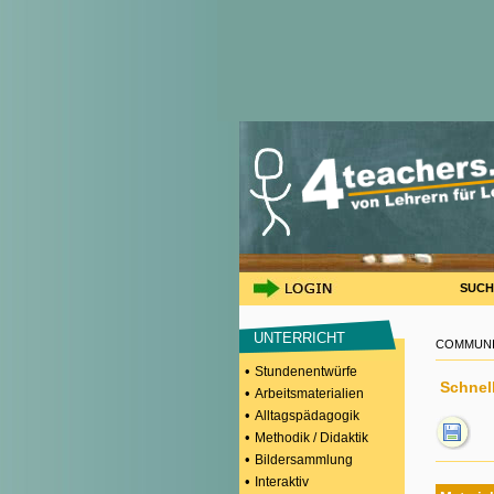
SUCH
UNTERRICHT
COMMUNI
•
Stundenentwürfe
Schnell
•
Arbeitsmaterialien
•
Alltagspädagogik
•
Methodik / Didaktik
•
Bildersammlung
•
Interaktiv