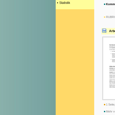
•
Statistik
Komme
RUBRI
Arb
1 Seite
Mehr v