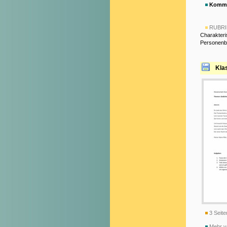
Komme
RUBRI
Charakteri
Personenb
Kla
3 Seite
Mehr v