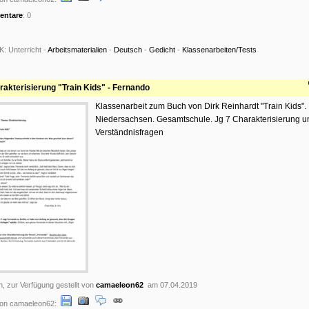
ntare
: 0
K:
Unterricht -
Arbeitsmaterialien
-
Deutsch
-
Gedicht
-
Klassenarbeiten/Tests
rakterisierung "Train Kids" - Fernando
Klassenarbeit zum Buch von Dirk Reinhardt "Train Kids".
Niedersachsen. Gesamtschule. Jg 7 Charakterisierung u
Verständnisfragen
n, zur Verfügung gestellt von
camaeleon62
am 07.04.2019
on camaeleon62: