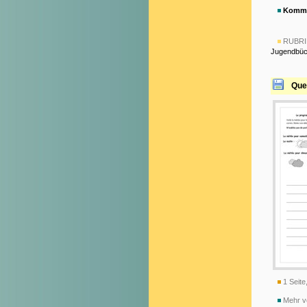
Komme
RUBRI
Jugendbüc
Quel
1 Seite
Mehr v