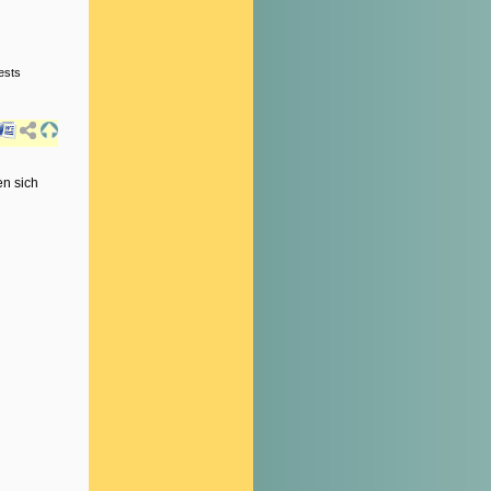
ests
en sich