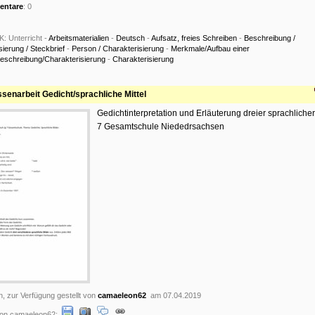
ntare
: 0
K:
Unterricht -
Arbeitsmaterialien
-
Deutsch
-
Aufsatz, freies Schreiben
-
Beschreibung /
sierung / Steckbrief
-
Person / Charakterisierung
-
Merkmale/Aufbau einer
eschreibung/Charakterisierung
-
Charakterisierung
ssenarbeit Gedicht/sprachliche Mittel
Gedichtinterpretation und Erläuterung dreier sprachlicher 
7 Gesamtschule Niededrsachsen
n, zur Verfügung gestellt von
camaeleon62
am 07.04.2019
on camaeleon62: