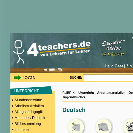
Hallo
Gast
|
3
Mi
SUCHE:
UNTERRICHT
RUBRIK: -
Unterricht
-
Arbeitsmaterialien
-
De
Jugendbücher
•
Stundenentwürfe
•
Arbeitsmaterialien
Deutsch
•
Alltagspädagogik
•
Methodik / Didaktik
•
Bildersammlung
•
Interaktiv