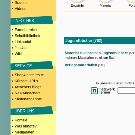
•
Sounds
Entwürfe
Material
For
•
Videos
INFOTHEK
•
Forenbereich
•
Schulbibliothek
Jugendbücher [782]
•
Linkportal
•
Just4tea
Material zu einzelnen Jugendbüchern
[538
•
Wiki
mehrere Materialien zu einem Buch
Verlagsmaterialien
[111]
SERVICE
•
Shop4teachers
•
Kürzere URLs
In unseren Listen nicht
•
4teachers Blogs
•
News4teachers
•
Stellenangebote
ÜBER UNS
•
Kontakt
•
Was bringt's?
•
Mediadaten