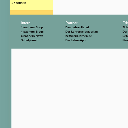
•
Statistik
Intern
Partner
Fri
4teachers Shop
Das LehrerPanel
ZU
4teachers Blogs
Der Lehrerselbstverlag
Der
4teachers News
netzwerk-lernen.de
Leh
Schulplaner
Die LehrerApp
Neu