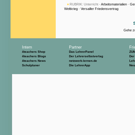
RUBRIK:
Unterricht -
Arbeitsmaterialien
-
Ges
Weltkrieg
-
Versailler Friedensvertrag
Gehe zu
Intern
Partner
Fri
4teachers Shop
Das LehrerPanel
ZU
4teachers Blogs
Der Lehrerselbstverlag
Der
4teachers News
netzwerk-lernen.de
Leh
Schulplaner
Die LehrerApp
Neu