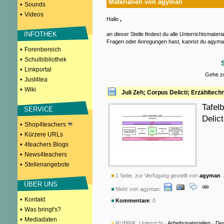
Materialien von agyman
•
Sounds
•
Videos
Hallo
,
INFOTHEK
an dieser Stelle findest du alle Unterrichtsmater
Fragen oder Anregungen hast, kannst du agyman
•
Forenbereich
•
Schulbibliothek
•
Linkportal
Gehe zu
•
Just4tea
•
Wiki
Juli Zeh; Corpus Delicti; Erzähltech
Tafel
SERVICE
Delic
•
Shop4teachers
•
Kürzere URLs
•
4teachers Blogs
•
News4teachers
•
Stellenangebote
1 Seite, zur Verfügung gestellt von
agyman
a
ÜBER UNS
Mehr von agyman:
•
Kontakt
Kommentare
: 0
•
Was bringt's?
•
Mediadaten
RUBRIK:
Unterricht -
Arbeitsmaterialien
-
De