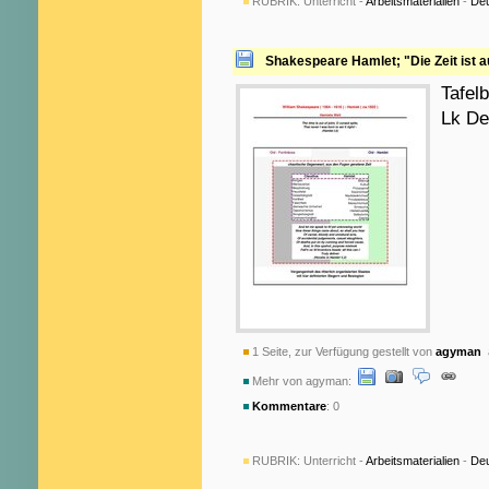
RUBRIK:
Unterricht -
Arbeitsmaterialien
-
De
Shakespeare Hamlet; "Die Zeit ist 
Tafel
Lk De
1 Seite, zur Verfügung gestellt von
agyman
a
Mehr von agyman:
Kommentare
: 0
RUBRIK:
Unterricht -
Arbeitsmaterialien
-
De