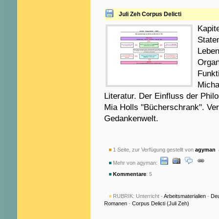
Juli Zeh Corpus Delicti
Kapit
State
Leben
Organ
Funkt
Micha
Literatur. Der Einfluss der Phil
Mia Holls "Bücherschrank". Ver
Gedankenwelt.
1 Seite, zur Verfügung gestellt von
agyman
a
Mehr von agyman:
Kommentare
: 5
RUBRIK:
Unterricht -
Arbeitsmaterialien
-
De
Romanen
-
Corpus Delicti (Juli Zeh)