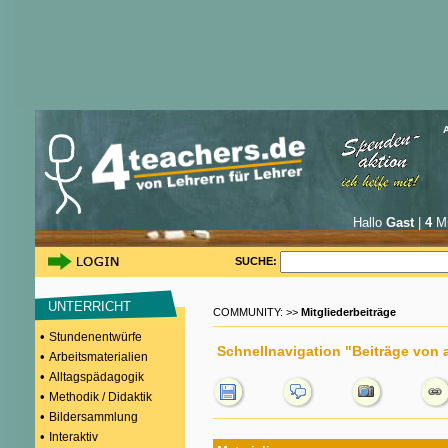
Hallo
Gast
|
4
Mi
SUCHE:
UNTERRICHT
COMMUNITY: >>
Mitgliederbeiträge
•
Stundenentwürfe
Schnellnavigation "Beiträge von
•
Arbeitsmaterialien
•
Alltagspädagogik
•
Methodik / Didaktik
•
Bildersammlung
•
Interaktiv