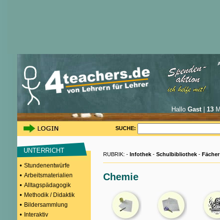
Hallo
Gast
|
13
Mi
SUCHE:
UNTERRICHT
RUBRIK: -
Infothek
-
Schulbibliothek
-
Fächer
•
Stundenentwürfe
•
Chemie
Arbeitsmaterialien
•
Alltagspädagogik
•
Methodik / Didaktik
•
Bildersammlung
•
Interaktiv