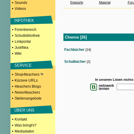
•
Sounds
Entwürfe
Material
For
•
Videos
INFOTHEK
•
Forenbereich
•
Schulbibliothek
Chemie [26]
•
Linkportal
•
Just4tea
Fachbücher
[24]
•
Wiki
Schulbücher
[2]
SERVICE
•
Shop4teachers
In unseren Listen nicht
•
Kürzere URLs
•
4teachers Blogs
•
News4teachers
•
Stellenangebote
ÜBER UNS
•
Kontakt
•
Was bringt's?
•
Mediadaten