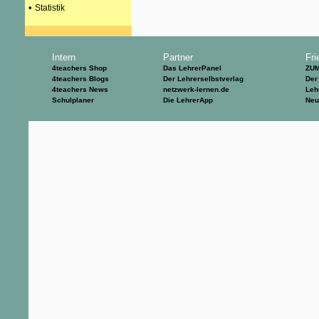
•
Statistik
Intern
Partner
Fri
4teachers Shop
Das LehrerPanel
ZU
4teachers Blogs
Der Lehrerselbstverlag
Der
4teachers News
netzwerk-lernen.de
Leh
Schulplaner
Die LehrerApp
Neu