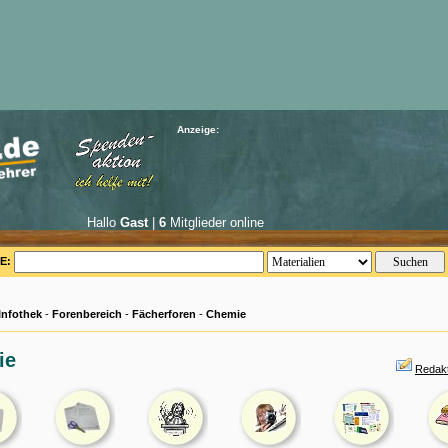
Anzeige:
Hallo
Gast
|
6
Mitglieder online
E:
Infothek
-
Forenbereich
-
Fächerforen
-
Chemie
ie
Redak