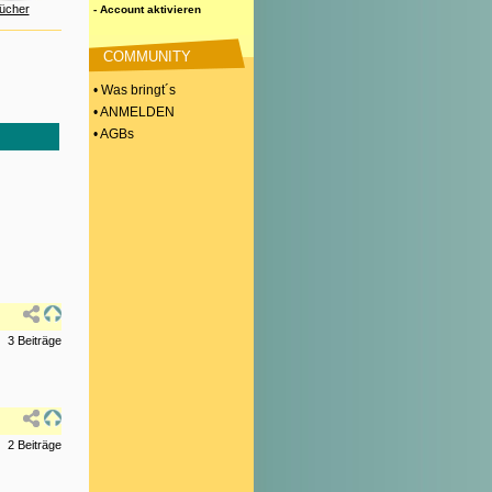
ücher
- Account aktivieren
COMMUNITY
• Was bringt´s
• ANMELDEN
• AGBs
3 Beiträge
2 Beiträge