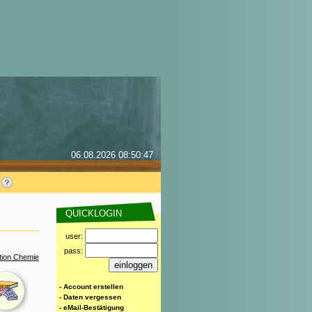
06.08.2026 08:50:47
QUICKLOGIN
user:
pass:
tion Chemie
- Account erstellen
- Daten vergessen
- eMail-Bestätigung