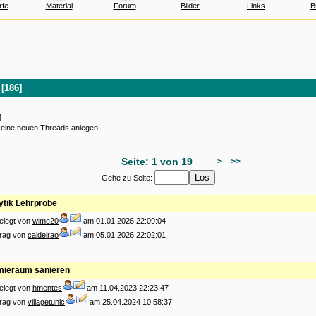
rfe
Material
Forum
Bilder
Links
B
[186]
]
 keine neuen Threads anlegen!
Seite: 1 von 19
>
>>
Gehe zu Seite:
ytik Lehrprobe
elegt von
wime20
am 01.01.2026 22:09:04
trag von
caldeirao
am 05.01.2026 22:02:01
ieraum sanieren
elegt von
hmentes
am 11.04.2023 22:23:47
trag von
villagetunic
am 25.04.2024 10:58:37