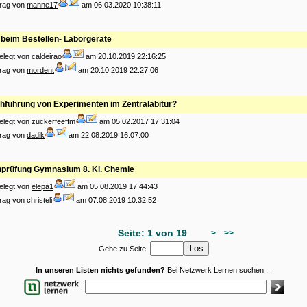
trag von
manne17
am 06.03.2020 10:38:11
e beim Bestellen- Laborgeräte
elegt von
caldeirao
am 20.10.2019 22:16:25
trag von
mordent
am 20.10.2019 22:27:06
hführung von Experimenten im Zentralabitur?
elegt von
zuckerfeeffm
am 05.02.2017 17:31:04
trag von
dadik
am 22.08.2019 16:07:00
prüfung Gymnasium 8. Kl. Chemie
elegt von
elepa1
am 05.08.2019 17:44:43
trag von
christeli
am 07.08.2019 10:32:52
Seite: 1 von 19
>
>>
Gehe zu Seite:
In unseren Listen nichts gefunden?
Bei Netzwerk Lernen suchen ...