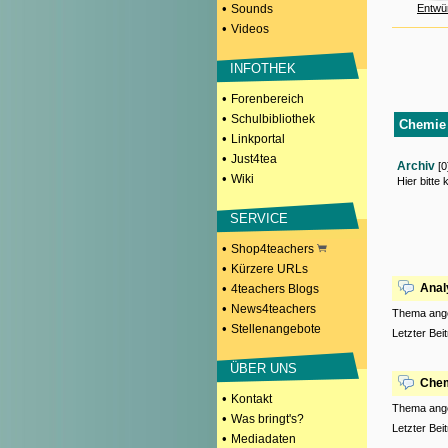
•
Sounds
Entwü
•
Videos
INFOTHEK
•
Forenbereich
•
Schulbibliothek
Chemie 
•
Linkportal
•
Just4tea
Archiv
[0
•
Wiki
Hier bitte
SERVICE
•
Shop4teachers
•
Kürzere URLs
•
Anal
4teachers Blogs
•
News4teachers
Thema ang
•
Stellenangebote
Letzter Bei
ÜBER UNS
Chem
•
Kontakt
Thema ang
•
Was bringt's?
Letzter Bei
•
Mediadaten