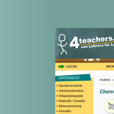
SUCH
UNTERRICHT
RUBRIK: -
•
Stundenentwürfe
•
Chem
Arbeitsmaterialien
•
Alltagspädagogik
•
Methodik / Didaktik
•
Bildersammlung
•
Interaktiv