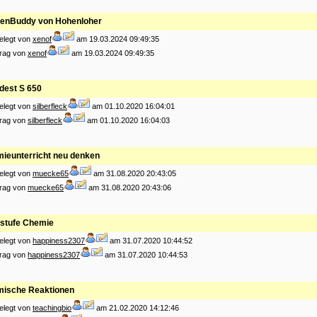
enBuddy von Hohenloher
elegt von
xenof
am 19.03.2024 09:49:35
trag von
xenof
am 19.03.2024 09:49:35
dest S 650
elegt von
silberfleck
am 01.10.2020 16:04:01
trag von
silberfleck
am 01.10.2020 16:04:03
ieunterricht neu denken
elegt von
muecke65
am 31.08.2020 20:43:05
trag von
muecke65
am 31.08.2020 20:43:06
stufe Chemie
elegt von
happiness2307
am 31.07.2020 10:44:52
trag von
happiness2307
am 31.07.2020 10:44:53
ische Reaktionen
elegt von
teachingbio
am 21.02.2020 14:12:46