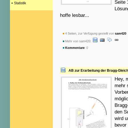
Seite 
•
Statistik
Lösung
hoffe lesbar...
4 Seiten, zur Verfügung gestellt von
sam420
a
Mehr von sam420:
Kommentare
: 0
AB zur Erarbeitung der Bragg-Gleic
Hey, m
mehr s
Vorber
möglic
Bragg-
den Su
wird u
bevor