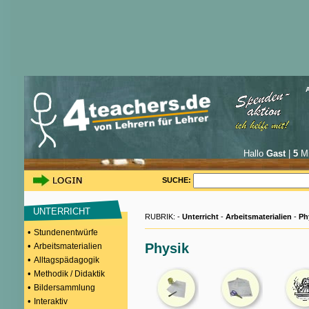
Hallo
Gast
|
5
Mi
SUCHE:
UNTERRICHT
RUBRIK: -
Unterricht
-
Arbeitsmaterialien
-
Ph
•
Stundenentwürfe
•
Physik
Arbeitsmaterialien
•
Alltagspädagogik
•
Methodik / Didaktik
•
Bildersammlung
•
Interaktiv