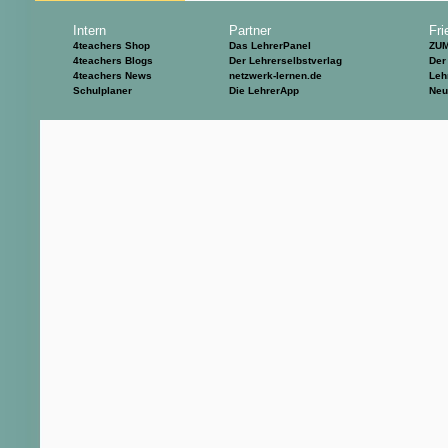
Intern
Partner
Fri
4teachers Shop
Das LehrerPanel
ZU
4teachers Blogs
Der Lehrerselbstverlag
Der
4teachers News
netzwerk-lernen.de
Leh
Schulplaner
Die LehrerApp
Neu