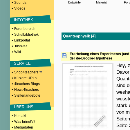
•
Sounds
Entwürfe
Material
For
•
Videos
INFOTHEK
•
Forenbereich
•
Schulbibliothek
Quantenphysik [4]
•
Linkportal
•
Just4tea
•
Wiki
Erarbeitung eines Experiments (und
der de-Broglie-Hypothese
SERVICE
Hey, z
Davor
•
Shop4teachers
•
Kürzere URLs
Quant
•
4teachers Blogs
sind 
•
News4teachers
wesha
•
Stellenangebote
wusst
stark 
ÜBER UNS
von me
•
Kontakt
Seiten
•
Was bringt's?
Seite 
•
Mediadaten