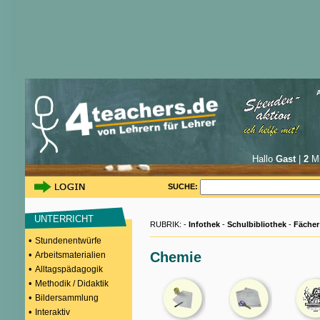
Hallo
Gast
|
2
Mi
SUCHE:
UNTERRICHT
RUBRIK: -
Infothek
-
Schulbibliothek
-
Fächer
•
Stundenentwürfe
•
Chemie
Arbeitsmaterialien
•
Alltagspädagogik
•
Methodik / Didaktik
•
Bildersammlung
•
Interaktiv