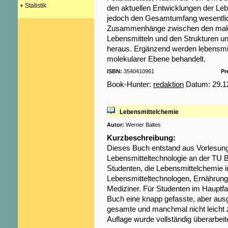
•
Statistik
den aktuellen Entwicklungen der L
jedoch den Gesamtumfang wesentlich
Zusammenhänge zwischen den makr
Lebensmitteln und den Strukturen un
heraus. Ergänzend werden lebensmit
molekularer Ebene behandelt.
ISBN:
3540410961
Pr
Book-Hunter:
redaktion
Datum: 29.12
Lebensmittelchemie
Autor:
Werner Baltes
Kurzbeschreibung:
Dieses Buch entstand aus Vorlesung
Lebensmitteltechnologie an der TU B
Studenten, die Lebensmittelchemie i
Lebensmitteltechnologen, Ernährung
Mediziner. Für Studenten im Hauptf
Buch eine knapp gefasste, aber au
gesamte und manchmal nicht leicht 
Auflage wurde vollständig überarbeit