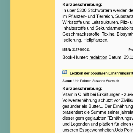
Kurzbeschreibung:
In über 5300 Stichwörtern werden det
im Pflanzen- und Tierreich, Substa
Wirkstoffe und Leitstrukturen, Pilz- u
Inhaltsstoffe und Sekundärmetabolit
Geschmacksstoffe, Toxine, Biosynth
Isolierung, Heilpflanzen,
ISBN:
3137499011
Pre
Book-Hunter:
redaktion
Datum: 29.12
Lexikon der populären Ernährungsir
Autor:
Udo Pollmer, Susanne Warmuth
Kurzbeschreibung:
Vitamin C hilft bei Erkältungen - zuvi
Vollwerternährung schützt vor Zivilis
gesünder als Butter... Der Ernährun
präsentiert die Summe seiner jahrel
dieser gern geglaubten "Ernährungs
und Legenden und plädiert für eine
unseren Essgewohnheiten.Udo Pollme