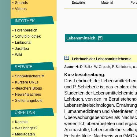
•
Sounds
Entwürfe
Material
For
•
Videos
INFOTHEK
•
Forenbereich
•
Schulbibliothek
Lebensmittelch. [5]
•
Linkportal
•
Just4tea
•
Wiki
Lehrbuch der Lebensmittelchemie
SERVICE
Autor:
H.-D. Belitz, W. Grosch, P. Schieberle, u.
Kurzbeschreibung:
•
Shop4teachers
Das Lehrbuch der Lebensmittelchemi
•
Kürzere URLs
und P. Schieberle ist das erfolgreic
•
4teachers Blogs
Studenten der Lebensmittelchemie u
•
News4teachers
Lehrbuch, von den im Beruf stehend
•
Stellenangebote
Lebensmitteltechnologen, Ernährung
Humanmedizinern und Veterinären in
ÜBER UNS
Überwachungsbehörden als Nachschl
•
Kontakt
wesentlich überarbeiteten und ergänz
•
Was bringt's?
Aromastoffe, Lebensmittelherstellung
•
Mediadaten
Fettsubstitute, Nachweis von GMOs)