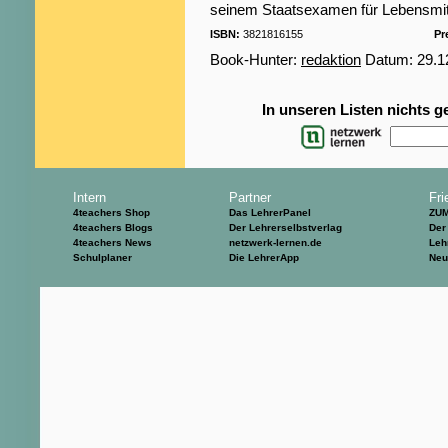
seinem Staatsexamen für Lebensmitt
ISBN:
3821816155
Pr
Book-Hunter:
redaktion
Datum: 29.12
In unseren Listen nichts 
Intern
Partner
Fri
4teachers Shop
Das LehrerPanel
ZU
4teachers Blogs
Der Lehrerselbstverlag
Der
4teachers News
netzwerk-lernen.de
Leh
Schulplaner
Die LehrerApp
Neu