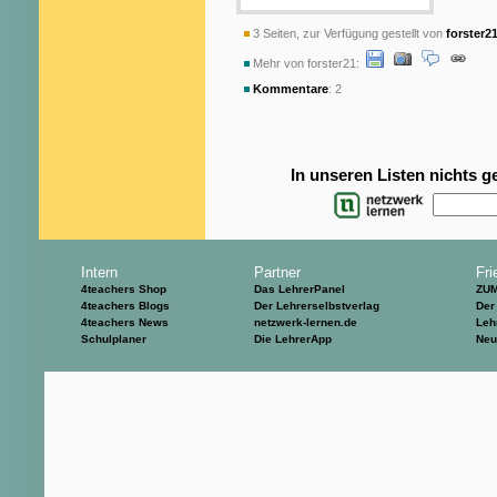
3 Seiten, zur Verfügung gestellt von
forster2
Mehr von forster21:
Kommentare
: 2
In unseren Listen nichts 
Intern
Partner
Fri
4teachers Shop
Das LehrerPanel
ZU
4teachers Blogs
Der Lehrerselbstverlag
Der
4teachers News
netzwerk-lernen.de
Leh
Schulplaner
Die LehrerApp
Neu