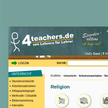
Hallo
Gast
|
9
Mi
SUCHE:
UNTERRICHT
RUBRIK: -
Unterricht
-
Arbeitsmaterialien
-
Re
•
Stundenentwürfe
•
Religion
Arbeitsmaterialien
•
Alltagspädagogik
•
Methodik / Didaktik
•
Bildersammlung
•
Interaktiv