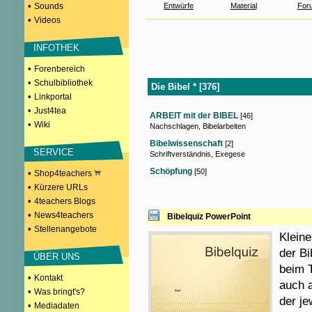
•
Sounds
Entwürfe
Material
For
•
Videos
INFOTHEK
•
Forenbereich
•
Schulbibliothek
Die Bibel * [376]
•
Linkportal
•
Just4tea
ARBEIT mit der BIBEL
[46]
•
Wiki
Nachschlagen, Bibelarbeiten
Bibelwissenschaft
[2]
SERVICE
Schriftverständnis, Exegese
Schöpfung
[50]
•
Shop4teachers
•
Kürzere URLs
•
4teachers Blogs
•
News4teachers
Bibelquiz PowerPoint
•
Stellenangebote
Klein
der Bi
ÜBER UNS
beim 
•
Kontakt
auch 
•
Was bringt's?
der je
•
Mediadaten