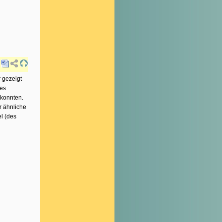
r gezeigt
ges
 konnten.
r ähnliche
el (des