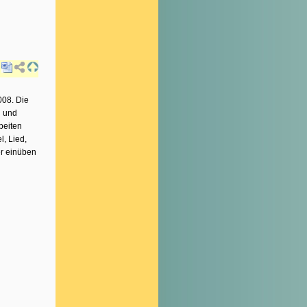
008. Die
l und
beiten
, Lied,
er einüben