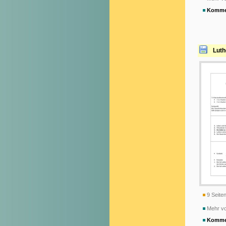
Komme
Luth
9 Seiten
Mehr vo
Komme