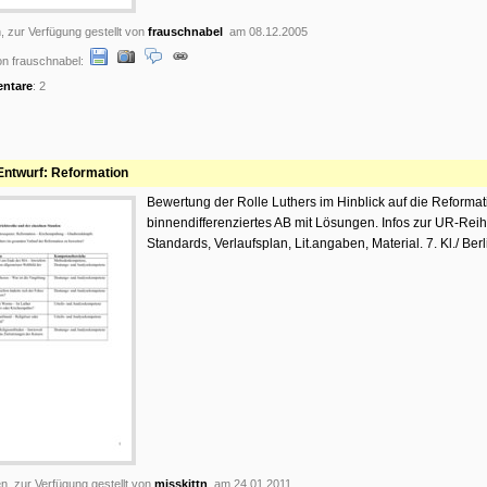
, zur Verfügung gestellt von
frauschnabel
am 08.12.2005
n frauschnabel:
ntare
: 2
ntwurf: Reformation
Bewertung der Rolle Luthers im Hinblick auf die Reformat
binnendifferenziertes AB mit Lösungen. Infos zur UR-Reihe
Standards, Verlaufsplan, Lit.angaben, Material. 7. Kl./ Berl
n, zur Verfügung gestellt von
misskittn
am 24.01.2011