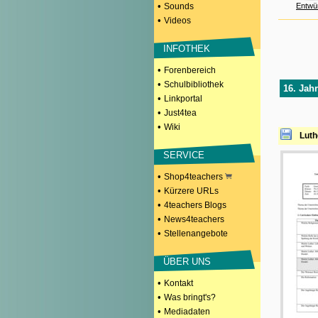
•
Sounds
Entwü
•
Videos
INFOTHEK
•
Forenbereich
•
Schulbibliothek
16. Jahr
•
Linkportal
•
Just4tea
•
Wiki
Luth
SERVICE
•
Shop4teachers
•
Kürzere URLs
•
4teachers Blogs
•
News4teachers
•
Stellenangebote
ÜBER UNS
•
Kontakt
•
Was bringt's?
•
Mediadaten