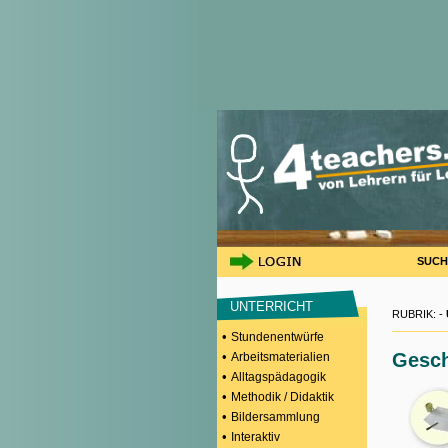
SUCH
UNTERRICHT
RUBRIK: -
•
Stundenentwürfe
•
Gesch
Arbeitsmaterialien
•
Alltagspädagogik
•
Methodik / Didaktik
•
Bildersammlung
•
Interaktiv