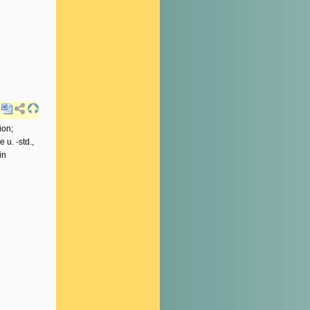
ion;
 u. -std.,
in