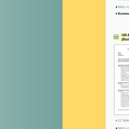
Mehr vo
Komme
UR-E
(Ren
12 Seite
Mehr vo