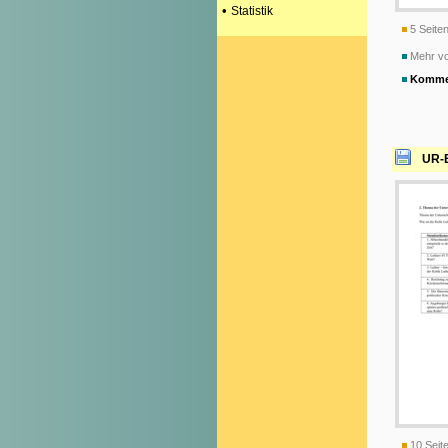
•
Statistik
5 Seiten
Mehr vo
Komme
UR-E
10 Seite