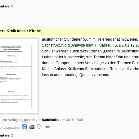
ntare
: 0
ers Kritik an der Kirche
ausführlcher Stundenentwurf im Referendariat mit Zielen,
Sachstruktur, did. Analyse usw. 7. Klasse, HS, BY, 01.12.2
Schüler werden durch zwei Szenen (Luther im Beichtstuh
Luther in der Klosterzelle)zum Thema hingeführt und erar
dann in Gruppen Luthers Vorschläge zu den Themen Bibel
Kirche, Ablass. Kritik vom Seminarleiter: Rollenspiel vorh
lassen und unbedingt Quellen verwenden.
, zur Verfügung gestellt von
kaddikeks
am 30.01.2009
n kaddikeks:
ntare
: 2