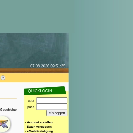
07.08.2026 09:51:35
QUICKLOGIN
user:
pass:
 Geschichte
- Account erstellen
- Daten vergessen
- eMail-Bestätigung