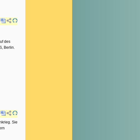
auf des
, Berlin.
krieg. Sie
ern