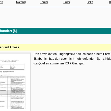
rfe
Material
Forum
Bilder
Links
B
hundert [8]
er und Ablass
Den provokanten Eingangstext hab ich nach einem Entwur
4t. aber ich hab den user nicht mehr gefunden. Sorry. Ki
u.a.Quellen auswerten RS 7 Ging gut