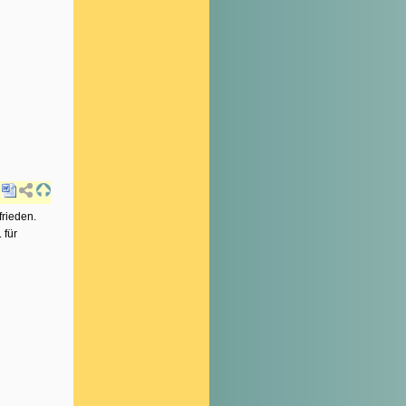
rieden.
 für