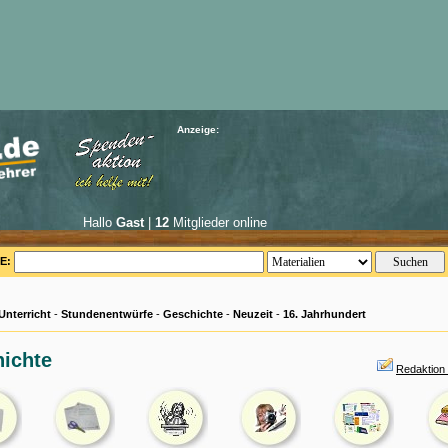
Anzeige:
Hallo
Gast
|
12
Mitglieder online
E:
Unterricht
-
Stundenentwürfe
-
Geschichte
-
Neuzeit
-
16. Jahrhundert
ichte
Redaktion