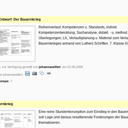
ntwurf: Der Bauernkrieg
Reihenverlauf, Kompetenzen u. Standards, individ.
Kompetenzentwicklung, Sachanalyse, didakt. - u. method.
Überlegungen, Lit., Verlaufsplanung u. Material zum Verl
Bauernkrieges anhand von Luthers Schriften. 7. Klasse GS
, zur Verfügung gestellt von
johannaseifert
am 02.06.2008
n johannaseifert:
ntare
: 7
rnkrieg
Eine reine Stundenkonzeption zum Einstieg in den Bauern
soll Lage und daraus resultierende Forderungen der Bau
thematisieren.