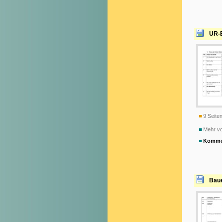
UR-E
9 Seiten
Mehr vo
Komme
Baue