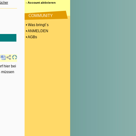
ücher
- Account aktivieren
COMMUNITY
• Was bringt´s
• ANMELDEN
• AGBs
f hier bei
ds müssen