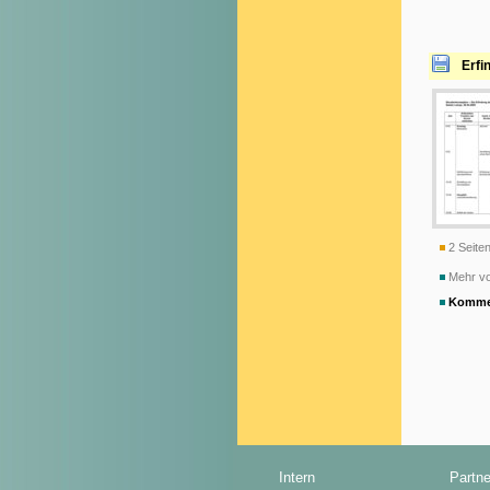
Erfi
2 Seiten
Mehr v
Komme
Intern
Partne