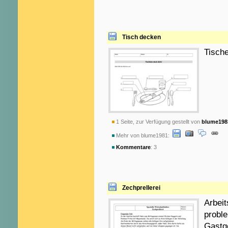
Tisch decken
Tisch
1 Seite, zur Verfügung gestellt von
blume198
Mehr von blume1981:
Kommentare
: 3
Zechprellerei
Arbeit
proble
Gastge