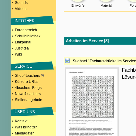
•
Sounds
Entwürfe
Material
For
•
Videos
INFOTHEK
•
Forenbereich
•
Schulbibliothek
Arbeiten im Service [8]
•
Linkportal
•
Just4tea
•
Wiki
Suchsel "Fachausdrücke im Service
SERVICE
Fachb
•
Shop4teachers
Lösun
•
Kürzere URLs
•
4teachers Blogs
•
News4teachers
•
Stellenangebote
ÜBER UNS
•
Kontakt
•
Was bringt's?
•
Mediadaten