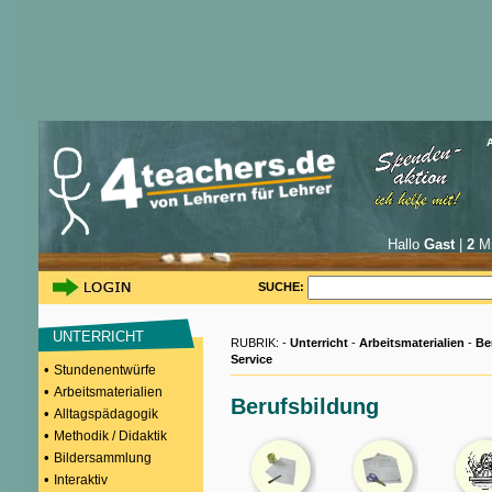
Hallo
Gast
|
2
Mi
SUCHE:
UNTERRICHT
RUBRIK: -
Unterricht
-
Arbeitsmaterialien
-
Be
Service
•
Stundenentwürfe
•
Arbeitsmaterialien
Berufsbildung
•
Alltagspädagogik
•
Methodik / Didaktik
•
Bildersammlung
•
Interaktiv