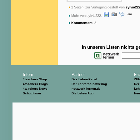
2 Seiten, zur Verfügung gestellt von
sylvia22
Mehr von sylvia222:
Kommentare
: 3
In unseren Listen nichts 
Intern
Partner
Fri
4teachers Shop
Das LehrerPanel
ZU
4teachers Blogs
Der Lehrerselbstverlag
Der
4teachers News
netzwerk-lernen.de
Leh
Schulplaner
Die LehrerApp
Neu