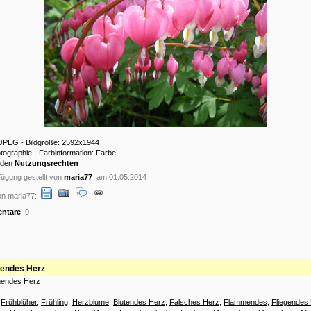
: JPEG - Bildgröße: 2592x1944
otographie - Farbinformation: Farbe
 den
Nutzungsrechten
ügung gestellt von
maria77
am 01.05.2014
on maria77:
ntare
: 0
nendes Herz
änendes Herz
:
Frühblüher
,
Frühling
,
Herzblume
,
Blutendes Herz
,
Falsches Herz
,
Flammendes
,
Fliegendes