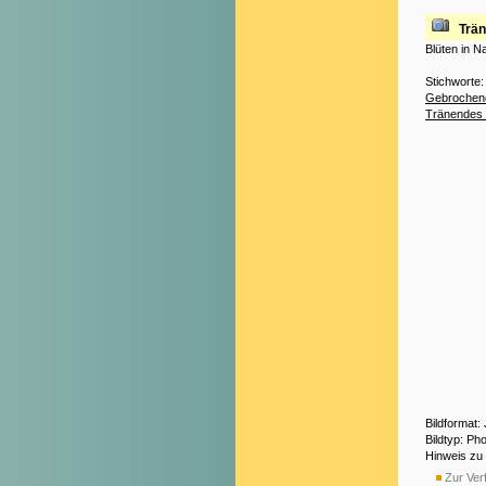
Trä
Blüten in 
Stichworte
Gebrochen
Tränendes
Bildformat:
Bildtyp: Ph
Hinweis zu
Zur Verf