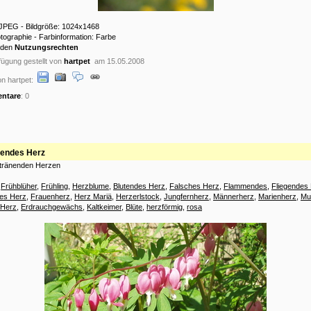
: JPEG - Bildgröße: 1024x1468
otographie - Farbinformation: Farbe
 den
Nutzungsrechten
ügung gestellt von
hartpet
am 15.05.2008
n hartpet:
ntare
: 0
nendes Herz
tränenden Herzen
:
Frühblüher
,
Frühling
,
Herzblume
,
Blutendes Herz
,
Falsches Herz
,
Flammendes
,
Fliegendes
es Herz
,
Frauenherz
,
Herz Mariä
,
Herzerlstock
,
Jungfernherz
,
Männerherz
,
Marienherz
,
Mu
 Herz
,
Erdrauchgewächs
,
Kaltkeimer
,
Blüte
,
herzförmig
,
rosa