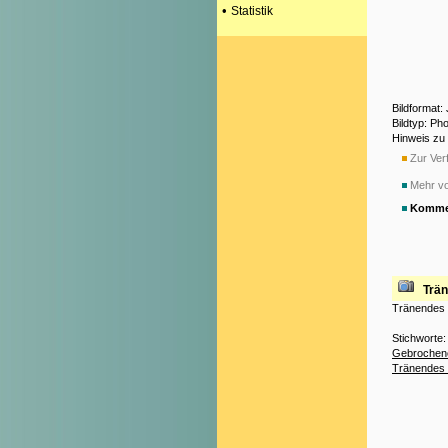
•
Statistik
Bildformat
Bildtyp: Ph
Hinweis zu
Zur Verf
Mehr v
Komme
Trä
Tränendes
Stichworte
Gebrochen
Tränendes