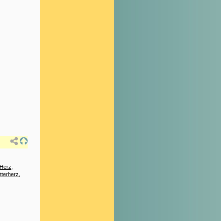
 Herz
,
tterherz
,