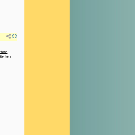
 Herz
,
tterherz
,