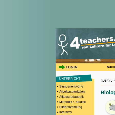
SUCH
UNTERRICHT
RUBRIK: -
•
Stundenentwürfe
•
Biolo
Arbeitsmaterialien
•
Alltagspädagogik
•
Methodik / Didaktik
•
Bildersammlung
•
Interaktiv