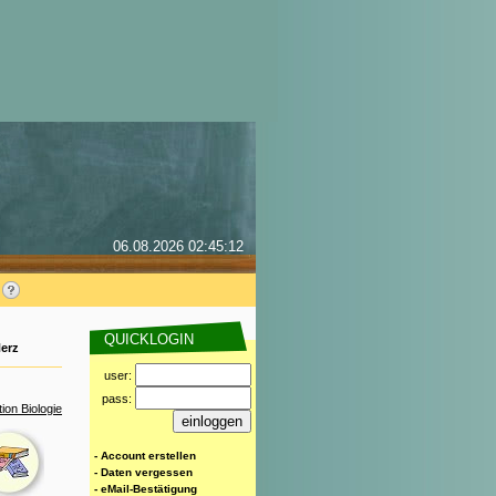
06.08.2026 02:45:12
QUICKLOGIN
erz
user:
pass:
ion Biologie
- Account erstellen
- Daten vergessen
- eMail-Bestätigung