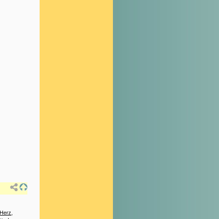
 Herz
,