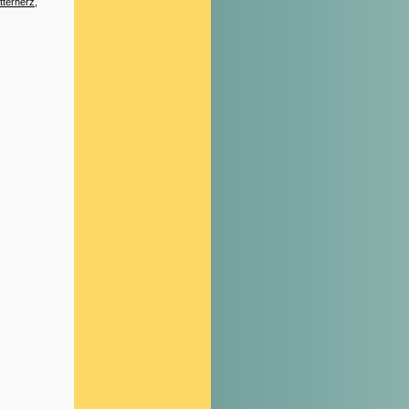
tterherz
,