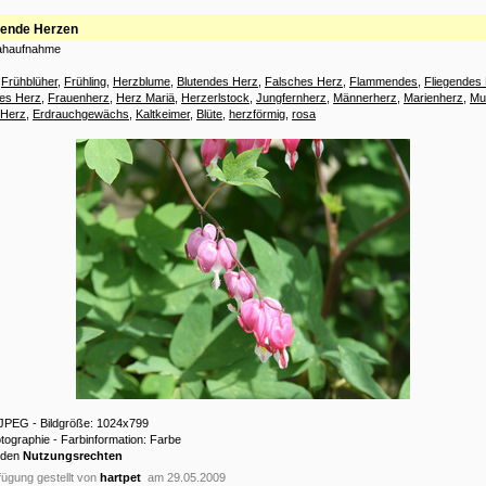
nende Herzen
Nahaufnahme
:
Frühblüher
,
Frühling
,
Herzblume
,
Blutendes Herz
,
Falsches Herz
,
Flammendes
,
Fliegendes
es Herz
,
Frauenherz
,
Herz Mariä
,
Herzerlstock
,
Jungfernherz
,
Männerherz
,
Marienherz
,
Mu
 Herz
,
Erdrauchgewächs
,
Kaltkeimer
,
Blüte
,
herzförmig
,
rosa
 JPEG - Bildgröße: 1024x799
otographie - Farbinformation: Farbe
 den
Nutzungsrechten
ügung gestellt von
hartpet
am 29.05.2009