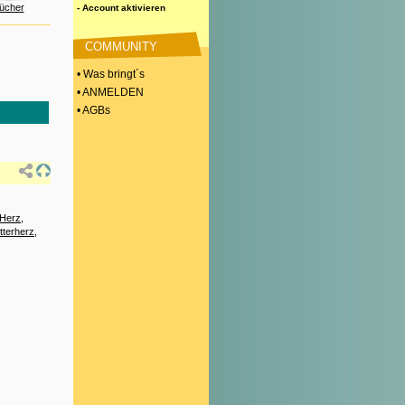
ücher
- Account aktivieren
COMMUNITY
• Was bringt´s
• ANMELDEN
• AGBs
 Herz
,
tterherz
,