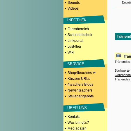
•
Sounds
Entwü
•
Videos
INFOTHEK
•
Forenbereich
•
Schulbibliothek
Tränend
•
Linkportal
•
Just4tea
•
Wiki
Trä
Tränendes
SERVICE
Stichworte
•
Shop4teachers
Gebrochen
•
Kürzere URLs
Tränendes
•
4teachers Blogs
•
News4teachers
•
Stellenangebote
ÜBER UNS
•
Kontakt
•
Was bringt's?
•
Mediadaten