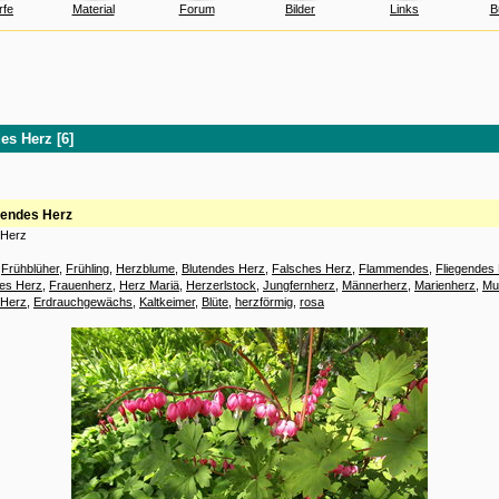
rfe
Material
Forum
Bilder
Links
B
es Herz [6]
nendes Herz
 Herz
:
Frühblüher
,
Frühling
,
Herzblume
,
Blutendes Herz
,
Falsches Herz
,
Flammendes
,
Fliegendes
es Herz
,
Frauenherz
,
Herz Mariä
,
Herzerlstock
,
Jungfernherz
,
Männerherz
,
Marienherz
,
Mu
 Herz
,
Erdrauchgewächs
,
Kaltkeimer
,
Blüte
,
herzförmig
,
rosa