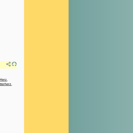
 Herz
,
tterherz
,