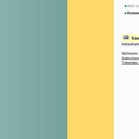
Mehr vo
Komme
Trä
Nahaufnahm
Stichworte
Gebrochen
Tränendes