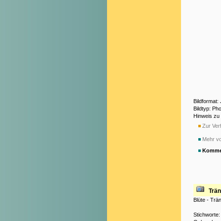
Bildformat
Bildtyp: Ph
Hinweis zu
Zur Verf
Mehr v
Komme
Trä
Blüte - Tr
Stichworte