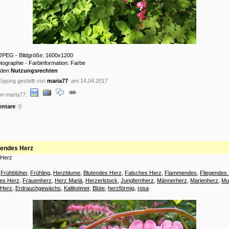
: JPEG - Bildgröße: 1600x1200
otographie - Farbinformation: Farbe
 den
Nutzungsrechten
ügung gestellt von
maria77
am 14.04.2017
on maria77:
ntare
: 0
nendes Herz
 Herz
:
Frühblüher
,
Frühling
,
Herzblume
,
Blutendes Herz
,
Falsches Herz
,
Flammendes
,
Fliegendes
es Herz
,
Frauenherz
,
Herz Mariä
,
Herzerlstock
,
Jungfernherz
,
Männerherz
,
Marienherz
,
Mu
 Herz
,
Erdrauchgewächs
,
Kaltkeimer
,
Blüte
,
herzförmig
,
rosa