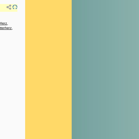
 Herz
,
tterherz
,