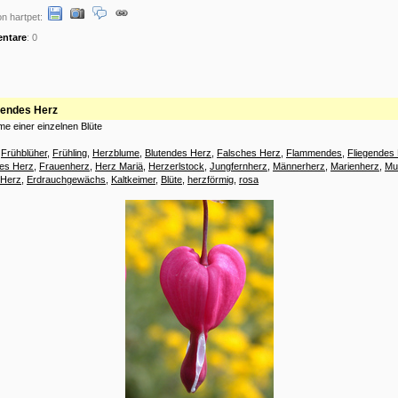
n hartpet:
ntare
: 0
nendes Herz
e einer einzelnen Blüte
:
Frühblüher
,
Frühling
,
Herzblume
,
Blutendes Herz
,
Falsches Herz
,
Flammendes
,
Fliegendes
es Herz
,
Frauenherz
,
Herz Mariä
,
Herzerlstock
,
Jungfernherz
,
Männerherz
,
Marienherz
,
Mu
 Herz
,
Erdrauchgewächs
,
Kaltkeimer
,
Blüte
,
herzförmig
,
rosa