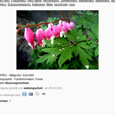
es Herz
,
Frauenherz
,
Herz Mariä
,
Herzerlstock
,
Jungfernherz
,
Männerherz
,
Marienherz
,
Mu
 Herz
,
Erdrauchgewächs
,
Kaltkeimer
,
Blüte
,
herzförmig
,
rosa
 JPEG - Bildgröße: 510x368
otographie - Farbinformation: Farbe
 den
Nutzungsrechten
ügung gestellt von
siebengscheit
am 28.04.2011
n siebengscheit:
ntare
: 0