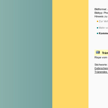
Bildformat
Bildtyp: Ph
Hinweis zu
Zur Verf
Mehr vo
Komme
Trä
Rispe vom 
Stichworte
Gebrochen
Tränendes