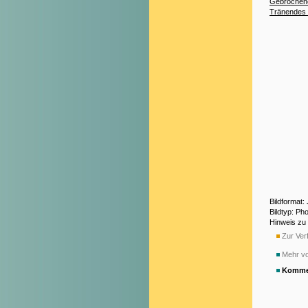
Gebrochen
Tränendes
Bildformat:
Bildtyp: Ph
Hinweis zu
Zur Verf
Mehr vo
Komme