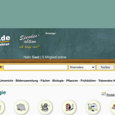
Anzeige:
Hallo
Gast
|
1
Mitglied online
E:
Unterricht
-
Bildersammlung
-
Fächer
-
Biologie
-
Pflanzen
-
Frühblüher
-
Tränendes H
gie
Redakt