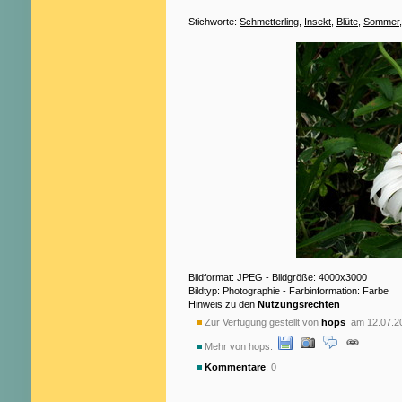
Stichworte:
Schmetterling
,
Insekt
,
Blüte
,
Sommer
Bildformat: JPEG - Bildgröße: 4000x3000
Bildtyp: Photographie - Farbinformation: Farbe
Hinweis zu den
Nutzungsrechten
Zur Verfügung gestellt von
hops
am 12.07.2
Mehr von hops:
Kommentare
: 0