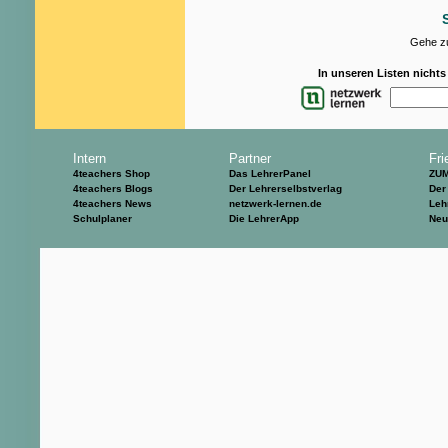
Gehe zu
In unseren Listen nicht
Intern
Partner
Fri
4teachers Shop
Das LehrerPanel
ZU
4teachers Blogs
Der Lehrerselbstverlag
Der
4teachers News
netzwerk-lernen.de
Leh
Schulplaner
Die LehrerApp
Neu