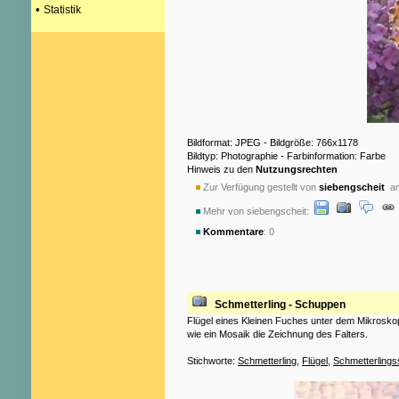
•
Statistik
Bildformat: JPEG - Bildgröße: 766x1178
Bildtyp: Photographie - Farbinformation: Farbe
Hinweis zu den
Nutzungsrechten
Zur Verfügung gestellt von
siebengscheit
am
Mehr von siebengscheit:
Kommentare
: 0
Schmetterling - Schuppen
Flügel eines Kleinen Fuches unter dem Mikrosk
wie ein Mosaik die Zeichnung des Falters.
Stichworte:
Schmetterling
,
Flügel
,
Schmetterlings