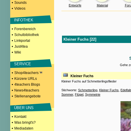
•
Sounds
Entwürfe
Material
For
•
Videos
INFOTHEK
•
Forenbereich
•
Schulbibliothek
Kleiner Fuchs [22]
•
Linkportal
•
Just4tea
•
Wiki
SERVICE
Gehe zu
•
Shop4teachers
Kleiner Fuchs
•
Kürzere URLs
Kleiner Fuchs auf Schmetterlingsflieder
•
4teachers Blogs
•
News4teachers
Stichworte:
Schmetterling
,
Kleiner Fuchs
,
Edelfal
Sommer
,
Flügel
,
Symmetrie
•
Stellenangebote
ÜBER UNS
•
Kontakt
•
Was bringt's?
•
Mediadaten