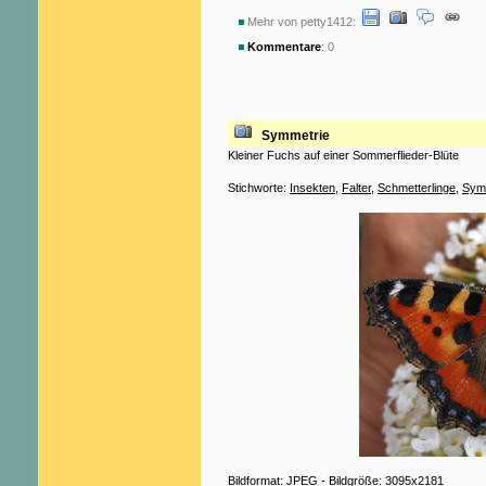
Mehr von petty1412:
Kommentare
: 0
Symmetrie
Kleiner Fuchs auf einer Sommerflieder-Blüte
Stichworte:
Insekten
,
Falter
,
Schmetterlinge
,
Sym
Bildformat: JPEG - Bildgröße: 3095x2181