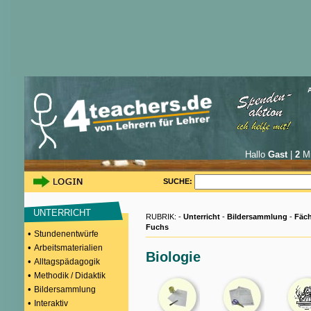
Hallo
Gast
|
2
Mi
SUCHE:
UNTERRICHT
RUBRIK: -
Unterricht
-
Bildersammlung
-
Fäch
Fuchs
•
Stundenentwürfe
•
Arbeitsmaterialien
Biologie
•
Alltagspädagogik
•
Methodik / Didaktik
•
Bildersammlung
•
Interaktiv