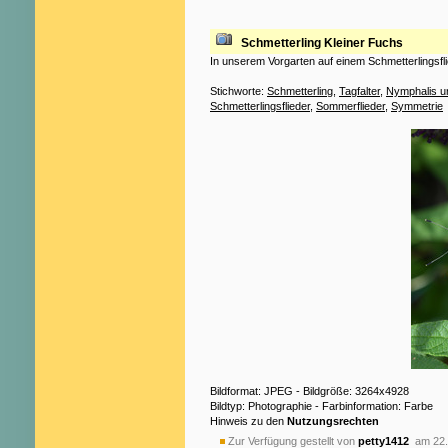
Schmetterling Kleiner Fuchs
In unserem Vorgarten auf einem Schmetterlingsfli
Stichworte:
Schmetterling
,
Tagfalter
,
Nymphalis ur
Schmetterlingsflieder
,
Sommerflieder
,
Symmetrie
Bildformat: JPEG - Bildgröße: 3264x4928
Bildtyp: Photographie - Farbinformation: Farbe
Hinweis zu den
Nutzungsrechten
Zur Verfügung gestellt von
petty1412
am 22.