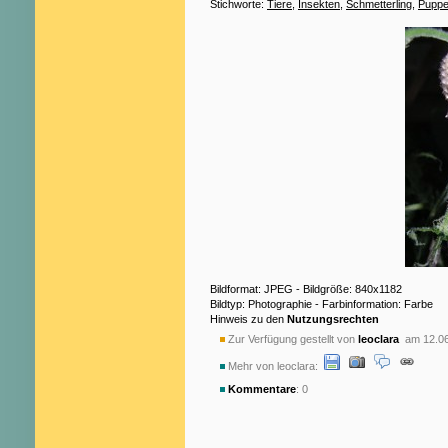
Stichworte:
Tiere
,
Insekten
,
Schmetterling
,
Pupp
Bildformat: JPEG - Bildgröße: 840x1182
Bildtyp: Photographie - Farbinformation: Farbe
Hinweis zu den
Nutzungsrechten
Zur Verfügung gestellt von
leoclara
am 12.06
Mehr von leoclara:
Kommentare
: 0