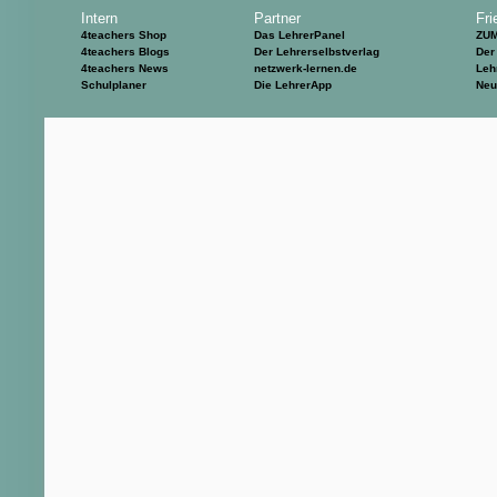
Intern
Partner
Fri
4teachers Shop
Das LehrerPanel
ZU
4teachers Blogs
Der Lehrerselbstverlag
Der
4teachers News
netzwerk-lernen.de
Leh
Schulplaner
Die LehrerApp
Neu