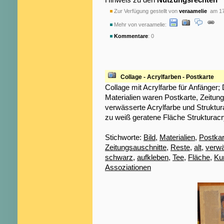
Zur Verfügung gestellt von
veraamelie
am 17
Mehr von veraamelie:
Kommentare
: 0
Collage - Acrylfarben - Postkarte
Collage mit Acrylfarbe für Anfänger; 
Materialien waren Postkarte, Zeitung
verwässerte Acrylfarbe und Struktur
zu weiß geratene Fläche Strukturacr
Stichworte:
Bild
,
Materialien
,
Postkar
Zeitungsauschnitte
,
Reste
,
alt
,
verwä
schwarz
,
aufkleben
,
Tee
,
Fläche
,
Ku
Assoziationen