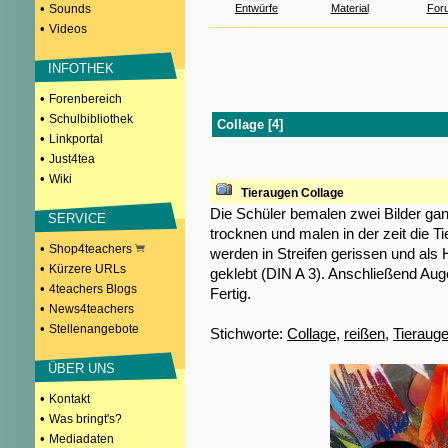
•
Sounds
Entwürfe
Material
For
•
Videos
INFOTHEK
•
Forenbereich
•
Schulbibliothek
Collage [4]
•
Linkportal
•
Just4tea
•
Wiki
Tieraugen Collage
Die Schüler bemalen zwei Bilder gan
SERVICE
trocknen und malen in der zeit die T
•
Shop4teachers
werden in Streifen gerissen und als H
•
Kürzere URLs
geklebt (DIN A 3). Anschließend Au
•
4teachers Blogs
Fertig.
•
News4teachers
•
Stellenangebote
Stichworte:
Collage
,
reißen
,
Tieraug
ÜBER UNS
•
Kontakt
•
Was bringt's?
•
Mediadaten