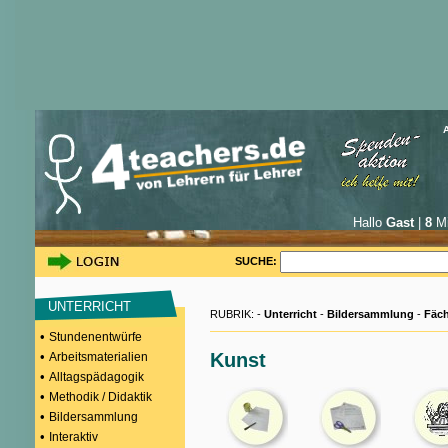
Hallo
Gast
|
8
Mi
SUCHE:
UNTERRICHT
RUBRIK: -
Unterricht
-
Bildersammlung
-
Fäch
•
Stundenentwürfe
•
Kunst
Arbeitsmaterialien
•
Alltagspädagogik
•
Methodik / Didaktik
•
Bildersammlung
•
Interaktiv