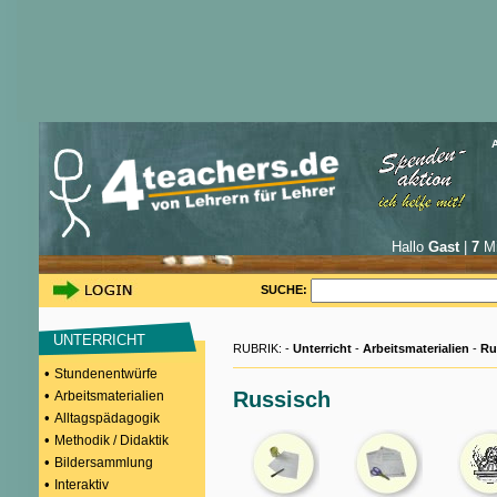
Hallo
Gast
|
7
Mi
SUCHE:
UNTERRICHT
RUBRIK: -
Unterricht
-
Arbeitsmaterialien
-
Ru
•
Stundenentwürfe
•
Russisch
Arbeitsmaterialien
•
Alltagspädagogik
•
Methodik / Didaktik
•
Bildersammlung
•
Interaktiv