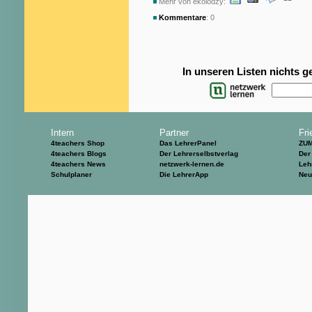
Mehr von ekolodzy:
Kommentare
: 0
In unseren Listen nichts 
Intern
Partner
Fri
4teachers Shop
Das LehrerPanel
ZU
4teachers Blogs
Der Lehrerselbstverlag
Der
4teachers News
netzwerk-lernen.de
Leh
Schulplaner
Die LehrerApp
Neu