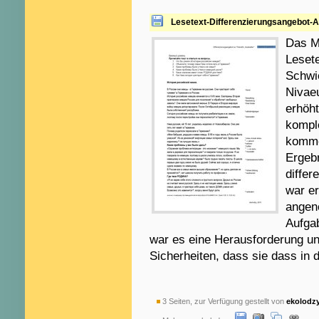
Lesetext-Differenzierungsangebot-A
Das Ma
Lesete
Schwie
Nivaeu
erhöh
kompl
kommen
Ergeb
differ
war er
angen
Aufgab
war es eine Herausforderung un
Sicherheiten, dass sie dass in
3 Seiten, zur Verfügung gestellt von
ekolodz