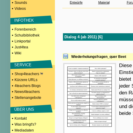
•
Sounds
Entwürfe
Material
For
•
Videos
INFOTHEK
•
Forenbereich
•
Schulbibliothek
Dialog 4 (ab 2011) [6]
•
Linkportal
•
Just4tea
•
Wiki
Wiederholungsfragen_quer Beet
SERVICE
Diese
Einsti
•
Shop4teachers
biete
•
Kürzere URLs
jeder 
•
4teachers Blogs
•
News4teachers
den R
•
Stellenangebote
müssen
und d
ÜBER UNS
beide 
•
Kontakt
•
Was bringt's?
•
Mediadaten