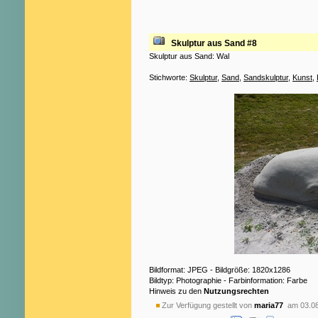
Skulptur aus Sand #8
Skulptur aus Sand: Wal
Stichworte:
Skulptur
,
Sand
,
Sandskulptur
,
Kunst
,
Bildformat: JPEG - Bildgröße: 1820x1286
Bildtyp: Photographie - Farbinformation: Farbe
Hinweis zu den
Nutzungsrechten
Zur Verfügung gestellt von
maria77
am 03.08