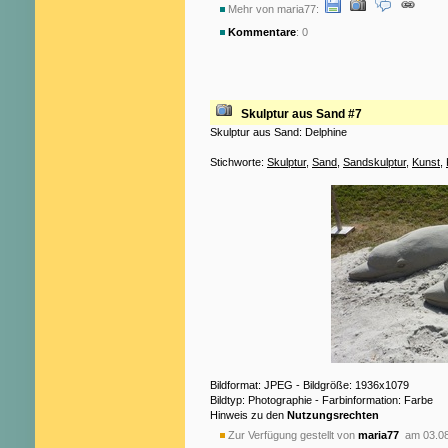
Mehr von maria77:
Kommentare
: 0
Skulptur aus Sand #7
Skulptur aus Sand: Delphine
Stichworte:
Skulptur
,
Sand
,
Sandskulptur
,
Kunst
,
Bildformat: JPEG - Bildgröße: 1936x1079
Bildtyp: Photographie - Farbinformation: Farbe
Hinweis zu den
Nutzungsrechten
Zur Verfügung gestellt von
maria77
am 03.08