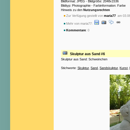
Bildformat: JPEG - Bildgröße: 2048x1536
Bildtyp: Photographie - Farbinformation: Farbe
Hinweis zu den
Nutzungsrechten
Zur Verfügung gestellt von
maria77
am 03.08
Mehr von maria77:
Kommentare
: 0
Skulptur aus Sand #6
Skulptur aus Sand: Schweinchen
Stichworte:
Skulptur
,
Sand
,
Sandskulptur
,
Kunst
,