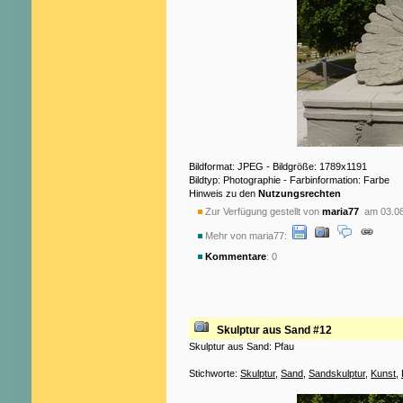
Bildformat: JPEG - Bildgröße: 1789x1191
Bildtyp: Photographie - Farbinformation: Farbe
Hinweis zu den
Nutzungsrechten
Zur Verfügung gestellt von
maria77
am 03.08
Mehr von maria77:
Kommentare
: 0
Skulptur aus Sand #12
Skulptur aus Sand: Pfau
Stichworte:
Skulptur
,
Sand
,
Sandskulptur
,
Kunst
,