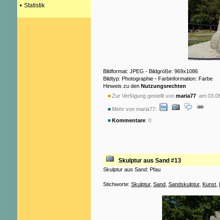
•
Statistik
Bildformat: JPEG - Bildgröße: 969x1086
Bildtyp: Photographie - Farbinformation: Farbe
Hinweis zu den
Nutzungsrechten
Zur Verfügung gestellt von
maria77
am 03.08
Mehr von maria77:
Kommentare
: 0
Skulptur aus Sand #13
Skulptur aus Sand: Pfau
Stichworte:
Skulptur
,
Sand
,
Sandskulptur
,
Kunst
,