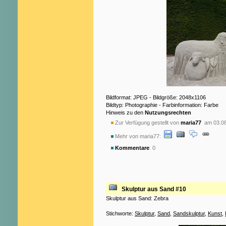
Bildformat: JPEG - Bildgröße: 2048x1106
Bildtyp: Photographie - Farbinformation: Farbe
Hinweis zu den
Nutzungsrechten
Zur Verfügung gestellt von
maria77
am 03.08
Mehr von maria77:
Kommentare
: 0
Skulptur aus Sand #10
Skulptur aus Sand: Zebra
Stichworte:
Skulptur
,
Sand
,
Sandskulptur
,
Kunst
,