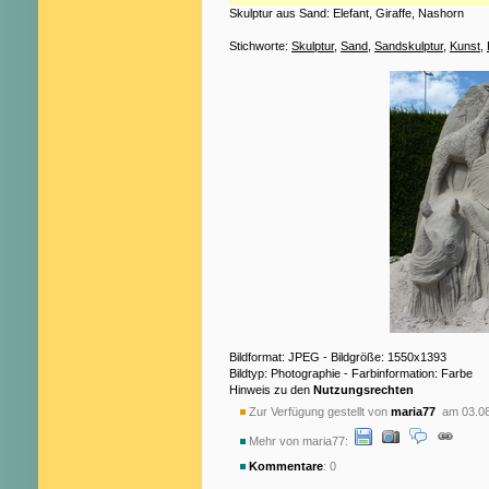
Skulptur aus Sand: Elefant, Giraffe, Nashorn
Stichworte:
Skulptur
,
Sand
,
Sandskulptur
,
Kunst
,
Bildformat: JPEG - Bildgröße: 1550x1393
Bildtyp: Photographie - Farbinformation: Farbe
Hinweis zu den
Nutzungsrechten
Zur Verfügung gestellt von
maria77
am 03.08
Mehr von maria77:
Kommentare
: 0