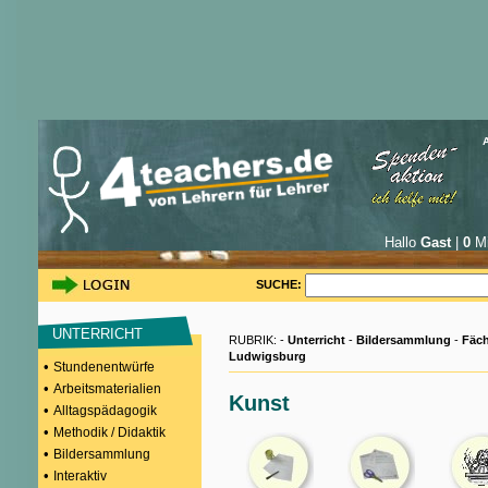
Hallo
Gast
|
0
Mi
SUCHE:
UNTERRICHT
RUBRIK: -
Unterricht
-
Bildersammlung
-
Fäch
Ludwigsburg
•
Stundenentwürfe
•
Arbeitsmaterialien
Kunst
•
Alltagspädagogik
•
Methodik / Didaktik
•
Bildersammlung
•
Interaktiv