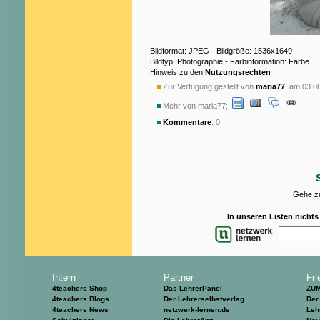
Bildformat: JPEG - Bildgröße: 1536x1649
Bildtyp: Photographie - Farbinformation: Farbe
Hinweis zu den
Nutzungsrechten
Zur Verfügung gestellt von
maria77
am 03.08
Mehr von maria77:
Kommentare
: 0
Gehe zu
In unseren Listen nicht
Intern
Partner
Fri
4teachers Shop
Das LehrerPanel
ZU
4teachers Blogs
Der Lehrerselbstverlag
Der
4teachers News
netzwerk-lernen.de
Leh