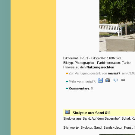
Bildformat: JPEG - Bildgröße: 1188x672
Bildtyp: Photographie - Farbinformation: Farbe
Hinweis zu den
Nutzungsrechten
Zur Verfügung gestellt von
maria77
am 03.08
Mehr von maria77:
Kommentare
: 0
Skulptur aus Sand #11
Skulptur aus Sand: Auf dem Bauernhof, Schaf, Ku
Stichworte:
Skulptur
,
Sand
,
Sandskulptur
,
Kunst
,