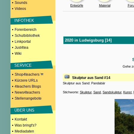
•
Sounds
Entwürfe
Material
For
•
Videos
INFOTHEK
•
Forenbereich
•
Schulbibliothek
2020 in Ludwigsburg [14]
•
Linkportal
•
Just4tea
•
Wiki
SERVICE
Gehe zu
•
Shop4teachers
Skulptur aus Sand #14
•
Kürzere URLs
Skulptur aus Sand: Pandabär
•
4teachers Blogs
•
News4teachers
Stichworte:
Skulptur
,
Sand
,
Sandskulptur
,
Kunst
,
•
Stellenangebote
ÜBER UNS
•
Kontakt
•
Was bringt's?
•
Mediadaten