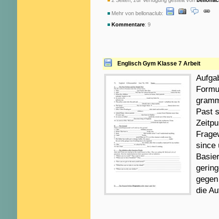
2 Seiten, zur Verfügung gestellt von
bellonac
Mehr von bellonaclub:
Kommentare
: 9
Englisch Gym Klasse 7 Arbeit
Aufgab
Formu
gramm
Past 
Zeitpu
Fragew
since 
Basier
gerin
gegen
die Au