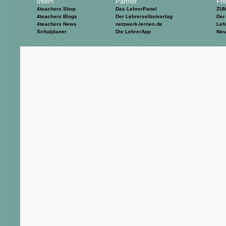
Intern
Partner
Fri
4teachers Shop
Das LehrerPanel
ZU
4teachers Blogs
Der Lehrerselbstverlag
Der
4teachers News
netzwerk-lernen.de
Leh
Schulplaner
Die LehrerApp
Neu