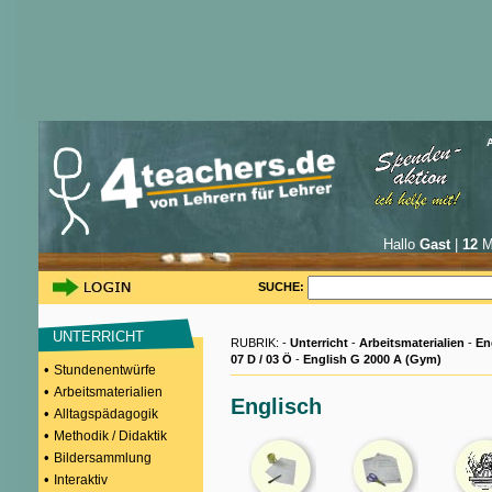
Hallo
Gast
|
12
Mi
SUCHE:
UNTERRICHT
RUBRIK: -
Unterricht
-
Arbeitsmaterialien
-
En
07 D / 03 Ö
-
English G 2000 A (Gym)
•
Stundenentwürfe
•
Arbeitsmaterialien
Englisch
•
Alltagspädagogik
•
Methodik / Didaktik
•
Bildersammlung
•
Interaktiv