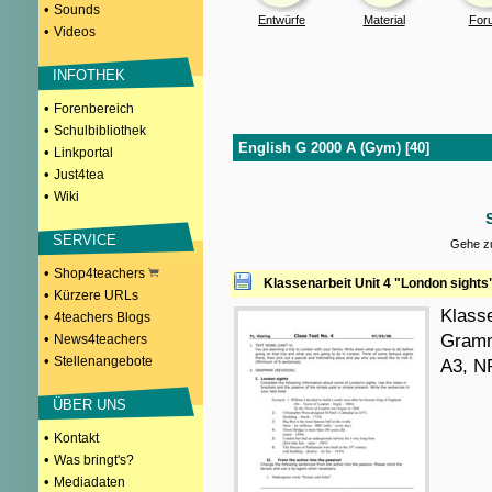
•
Sounds
Entwürfe
Material
For
•
Videos
INFOTHEK
•
Forenbereich
•
Schulbibliothek
English G 2000 A (Gym) [40]
•
Linkportal
•
Just4tea
•
Wiki
SERVICE
Gehe zu
•
Shop4teachers
Klassenarbeit Unit 4 "London sights
•
Kürzere URLs
Klasse
•
4teachers Blogs
•
Gramm
News4teachers
•
Stellenangebote
A3, 
ÜBER UNS
•
Kontakt
•
Was bringt's?
•
Mediadaten