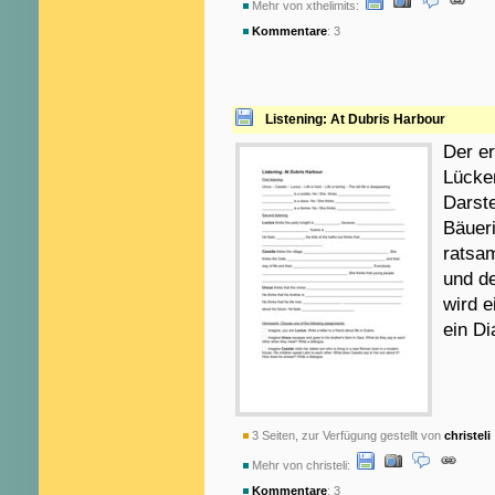
Mehr von xthelimits:
Kommentare
: 3
Listening: At Dubris Harbour
Der er
Lücken
Darste
Bäueri
ratsa
und de
wird e
ein Di
3 Seiten, zur Verfügung gestellt von
christeli
Mehr von christeli:
Kommentare
: 3