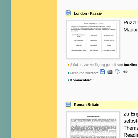
London - Passiv
Puzzl
Madam
2 Seiten, zur Verfügung gestellt von
burzline
Mehr von burzline:
Kommentare
: 1
Roman Britain
zu Eng
selbst
Thema 
Readi