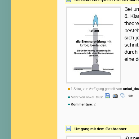
Bunsenbrennerpass - Brennerführe
Bei un
6. Kla
theore
beste
sich j
schnit
durch 
eine d
1 Seite, zur Verfügung gestellt von
onkel_tit
Mehr von onkel_titus:
Kommentare
: 2
Umgang mit dem Gasbrenner
Kurze