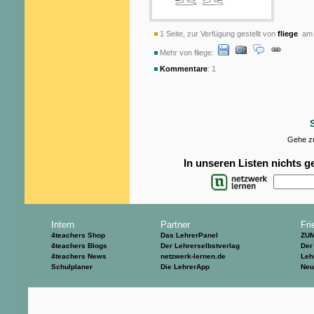
1 Seite, zur Verfügung gestellt von
fliege
am 
Mehr von fliege:
Kommentare
: 1
Gehe zu
In unseren Listen nichts 
Intern
Partner
Fri
4teachers Shop
Das LehrerPanel
ZU
4teachers Blogs
Der Lehrerselbstverlag
Der
4teachers News
netzwerk-lernen.de
Leh
Schulplaner
Die LehrerApp
Neu