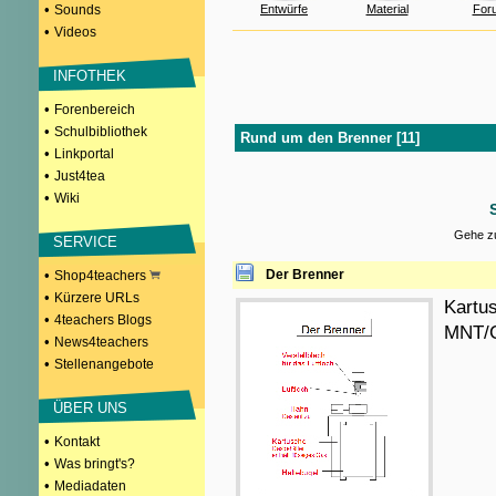
•
Sounds
Entwürfe
Material
For
•
Videos
INFOTHEK
•
Forenbereich
•
Schulbibliothek
Rund um den Brenner [11]
•
Linkportal
•
Just4tea
•
Wiki
Gehe zu
SERVICE
•
Der Brenner
Shop4teachers
•
Kürzere URLs
Kartu
•
4teachers Blogs
MNT/C
•
News4teachers
•
Stellenangebote
ÜBER UNS
•
Kontakt
•
Was bringt's?
•
Mediadaten