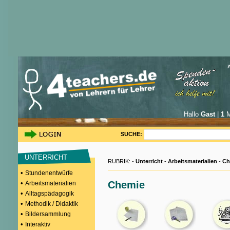
Hallo
Gast
|
1
M
SUCHE:
UNTERRICHT
RUBRIK: -
Unterricht
-
Arbeitsmaterialien
-
Ch
•
Stundenentwürfe
•
Chemie
Arbeitsmaterialien
•
Alltagspädagogik
•
Methodik / Didaktik
•
Bildersammlung
•
Interaktiv