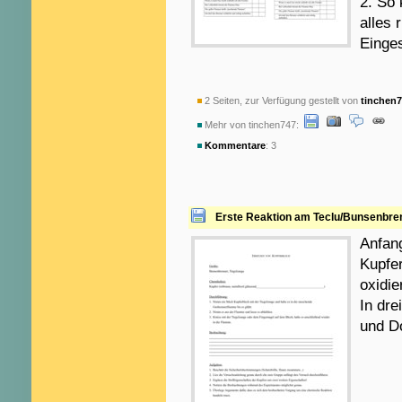
2. So 
alles r
Einges
2 Seiten, zur Verfügung gestellt von
tinchen
Mehr von tinchen747:
Kommentare
: 3
Erste Reaktion am Teclu/Bunsenbre
Anfang
Kupfe
oxidie
In dre
und D