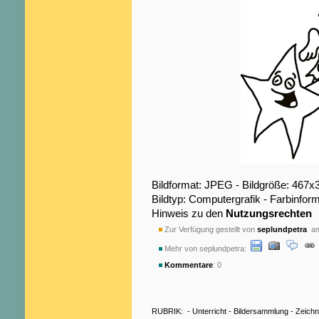
Bildformat: JPEG - Bildgröße: 467x
Bildtyp: Computergrafik - Farbinfo
Hinweis zu den
Nutzungsrechten
Zur Verfügung gestellt von
seplundpetra
am
Mehr von seplundpetra:
Kommentare
: 0
RUBRIK:
-
Unterricht
-
Bildersammlung
-
Zeich