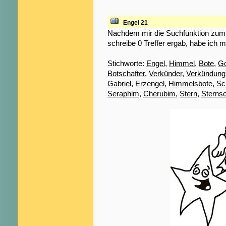
Engel 21
Nachdem mir die Suchfunktion zum S
schreibe 0 Treffer ergab, habe ich m
Stichworte:
Engel
,
Himmel
,
Bote
,
Go
Botschafter
,
Verkünder
,
Verkündung
Gabriel
,
Erzengel
,
Himmelsbote
,
Sc
Seraphim
,
Cherubim
,
Stern
,
Sterns