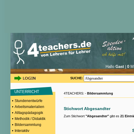
Hallo
Gast
|
0
Mi
SUCHE:
UNTERRICHT
4TEACHERS: -
Bildersammlung
•
Stundenentwürfe
•
Arbeitsmaterialien
Stichwort Abgesandter
•
Alltagspädagogik
Zum Stichwort
"Abgesandter"
gibt es
21 Eintr
•
Methodik / Didaktik
•
Bildersammlung
•
Interaktiv