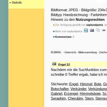
•
Statistik
Bildformat: JPEG - Bildgröße: 234x
Bildtyp: Handzeichnung - Farbinfor
Hinweis zu den
Nutzungsrechten
Zur Verfügung gestellt von
seplundpetra
am
Mehr von seplundpetra:
Kommentare
: 0
RUBRIK:
-
Unterricht
-
Bildersammlung
-
Zeich
Engel 22
Nachdem mir die Suchfunktion zum S
schreibe 0 Treffer ergab, habe ich m
Stichworte:
Engel
,
Himmel
,
Bote
,
Go
Botschafter
,
Verkünder
,
Verkündung
Gabriel
,
Erzengel
,
Himmelsbote
,
Sc
Seraphim
,
Cherubim
,
Stern
,
Sterns