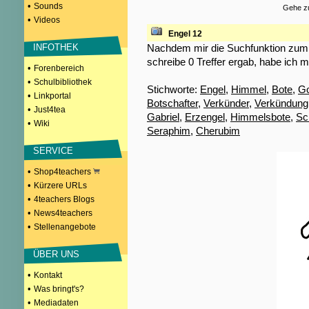
•
Sounds
Gehe zu
•
Videos
Engel 12
Nachdem mir die Suchfunktion zum S
INFOTHEK
schreibe 0 Treffer ergab, habe ich m
•
Forenbereich
•
Schulbibliothek
Stichworte:
Engel
,
Himmel
,
Bote
,
Go
•
Linkportal
Botschafter
,
Verkünder
,
Verkündung
•
Just4tea
Gabriel
,
Erzengel
,
Himmelsbote
,
Sc
•
Wiki
Seraphim
,
Cherubim
SERVICE
•
Shop4teachers
•
Kürzere URLs
•
4teachers Blogs
•
News4teachers
•
Stellenangebote
ÜBER UNS
•
Kontakt
•
Was bringt's?
•
Mediadaten