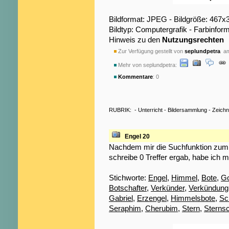
Bildformat: JPEG - Bildgröße: 467x
Bildtyp: Computergrafik - Farbinfo
Hinweis zu den
Nutzungsrechten
Zur Verfügung gestellt von
seplundpetra
am
Mehr von seplundpetra:
Kommentare
: 0
RUBRIK:
-
Unterricht
-
Bildersammlung
-
Zeich
Engel 20
Nachdem mir die Suchfunktion zum S
schreibe 0 Treffer ergab, habe ich m
Stichworte:
Engel
,
Himmel
,
Bote
,
Go
Botschafter
,
Verkünder
,
Verkündung
Gabriel
,
Erzengel
,
Himmelsbote
,
Sc
Seraphim
,
Cherubim
,
Stern
,
Sterns