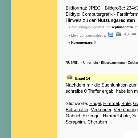
Bildformat: JPEG - Bildgröße: 234x
Bildtyp: Computergrafik - Farbinfo
Hinweis zu den
Nutzungsrechten
Zur Verfügung gestellt von
seplundpetra
am
Mehr von seplundpetra:
Kommentare
: 0
RUBRIK:
-
Unterricht
-
Bildersammlung
-
Zeich
Engel 14
Nachdem mir die Suchfunktion zum S
schreibe 0 Treffer ergab, habe ich m
Stichworte:
Engel
,
Himmel
,
Bote
,
Go
Botschafter
,
Verkünder
,
Verkündung
Gabriel
,
Erzengel
,
Himmelsbote
,
Sc
Seraphim
,
Cherubim