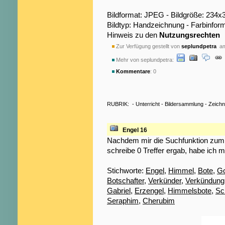
Bildformat: JPEG - Bildgröße: 234x
Bildtyp: Handzeichnung - Farbinfor
Hinweis zu den
Nutzungsrechten
Zur Verfügung gestellt von
seplundpetra
am
Mehr von seplundpetra:
Kommentare
: 0
RUBRIK:
-
Unterricht
-
Bildersammlung
-
Zeich
Engel 16
Nachdem mir die Suchfunktion zum S
schreibe 0 Treffer ergab, habe ich m
Stichworte:
Engel
,
Himmel
,
Bote
,
Go
Botschafter
,
Verkünder
,
Verkündung
Gabriel
,
Erzengel
,
Himmelsbote
,
Sc
Seraphim
,
Cherubim