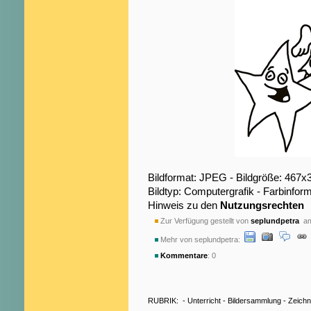
Bildformat: JPEG - Bildgröße: 467x
Bildtyp: Computergrafik - Farbinfo
Hinweis zu den
Nutzungsrechten
Zur Verfügung gestellt von
seplundpetra
am
Mehr von seplundpetra:
Kommentare
: 0
RUBRIK:
-
Unterricht
-
Bildersammlung
-
Zeich