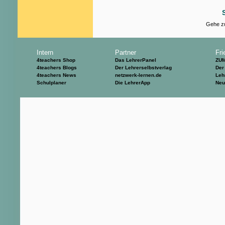
Gehe zu
Intern
Partner
Fri
4teachers Shop
Das LehrerPanel
ZU
4teachers Blogs
Der Lehrerselbstverlag
Der
4teachers News
netzwerk-lernen.de
Leh
Schulplaner
Die LehrerApp
Neu