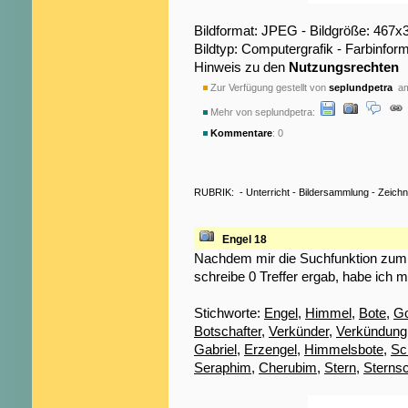
Bildformat: JPEG - Bildgröße: 467x
Bildtyp: Computergrafik - Farbinfo
Hinweis zu den
Nutzungsrechten
Zur Verfügung gestellt von
seplundpetra
am
Mehr von seplundpetra:
Kommentare
: 0
RUBRIK:
-
Unterricht
-
Bildersammlung
-
Zeich
Engel 18
Nachdem mir die Suchfunktion zum S
schreibe 0 Treffer ergab, habe ich m
Stichworte:
Engel
,
Himmel
,
Bote
,
Go
Botschafter
,
Verkünder
,
Verkündung
Gabriel
,
Erzengel
,
Himmelsbote
,
Sc
Seraphim
,
Cherubim
,
Stern
,
Sterns