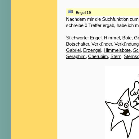
Engel 19
Nachdem mir die Suchfunktion zum S
schreibe 0 Treffer ergab, habe ich m
Stichworte:
Engel
,
Himmel
,
Bote
,
Go
Botschafter
,
Verkünder
,
Verkündung
Gabriel
,
Erzengel
,
Himmelsbote
,
Sc
Seraphim
,
Cherubim
,
Stern
,
Sterns