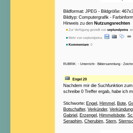
Bildformat: JPEG - Bildgröße: 467x
Bildtyp: Computergrafik - Farbinfo
Hinweis zu den
Nutzungsrechten
Zur Verfügung gestellt von
seplundpetra
am
Mehr von seplundpetra:
Kommentare
: 0
RUBRIK:
-
Unterricht
-
Bildersammlung
-
Zeich
Engel 20
Nachdem mir die Suchfunktion zum S
schreibe 0 Treffer ergab, habe ich m
Stichworte:
Engel
,
Himmel
,
Bote
,
Go
Botschafter
,
Verkünder
,
Verkündung
Gabriel
,
Erzengel
,
Himmelsbote
,
Sc
Seraphim
,
Cherubim
,
Stern
,
Sterns