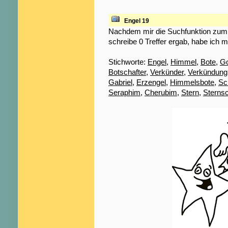
Engel 19
Nachdem mir die Suchfunktion zum S
schreibe 0 Treffer ergab, habe ich m
Stichworte:
Engel
,
Himmel
,
Bote
,
Go
Botschafter
,
Verkünder
,
Verkündung
Gabriel
,
Erzengel
,
Himmelsbote
,
Sc
Seraphim
,
Cherubim
,
Stern
,
Sterns