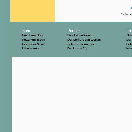
Gehe zu
Intern
Partner
Fri
4teachers Shop
Das LehrerPanel
ZU
4teachers Blogs
Der Lehrerselbstverlag
Der
4teachers News
netzwerk-lernen.de
Leh
Schulplaner
Die LehrerApp
Neu