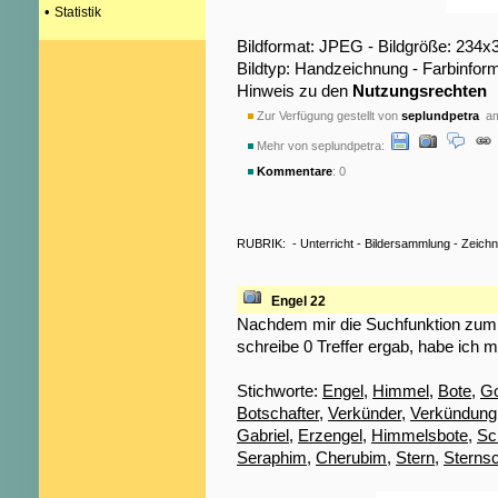
•
Statistik
Bildformat: JPEG - Bildgröße: 234x
Bildtyp: Handzeichnung - Farbinfor
Hinweis zu den
Nutzungsrechten
Zur Verfügung gestellt von
seplundpetra
am
Mehr von seplundpetra:
Kommentare
: 0
RUBRIK:
-
Unterricht
-
Bildersammlung
-
Zeich
Engel 22
Nachdem mir die Suchfunktion zum S
schreibe 0 Treffer ergab, habe ich m
Stichworte:
Engel
,
Himmel
,
Bote
,
Go
Botschafter
,
Verkünder
,
Verkündung
Gabriel
,
Erzengel
,
Himmelsbote
,
Sc
Seraphim
,
Cherubim
,
Stern
,
Sterns