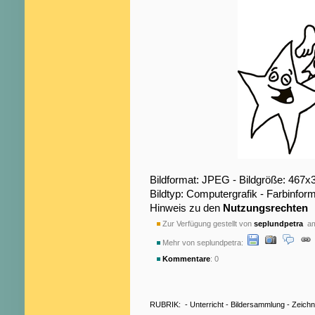
Bildformat: JPEG - Bildgröße: 467x
Bildtyp: Computergrafik - Farbinfo
Hinweis zu den
Nutzungsrechten
Zur Verfügung gestellt von
seplundpetra
am
Mehr von seplundpetra:
Kommentare
: 0
RUBRIK:
-
Unterricht
-
Bildersammlung
-
Zeich