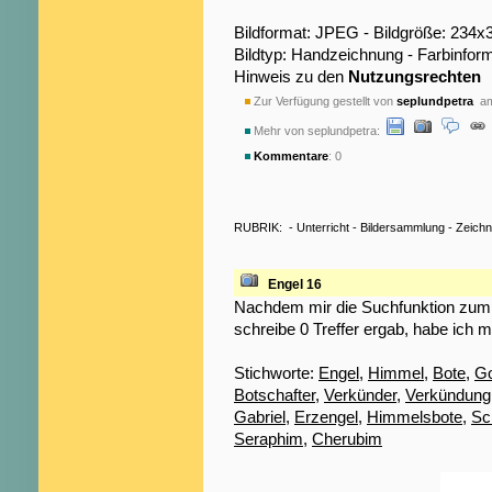
Bildformat: JPEG - Bildgröße: 234x
Bildtyp: Handzeichnung - Farbinfor
Hinweis zu den
Nutzungsrechten
Zur Verfügung gestellt von
seplundpetra
am
Mehr von seplundpetra:
Kommentare
: 0
RUBRIK:
-
Unterricht
-
Bildersammlung
-
Zeich
Engel 16
Nachdem mir die Suchfunktion zum S
schreibe 0 Treffer ergab, habe ich m
Stichworte:
Engel
,
Himmel
,
Bote
,
Go
Botschafter
,
Verkünder
,
Verkündung
Gabriel
,
Erzengel
,
Himmelsbote
,
Sc
Seraphim
,
Cherubim