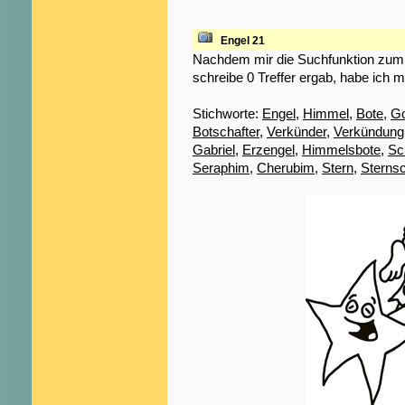
Engel 21
Nachdem mir die Suchfunktion zum S
schreibe 0 Treffer ergab, habe ich m
Stichworte:
Engel
,
Himmel
,
Bote
,
Go
Botschafter
,
Verkünder
,
Verkündung
Gabriel
,
Erzengel
,
Himmelsbote
,
Sc
Seraphim
,
Cherubim
,
Stern
,
Sterns