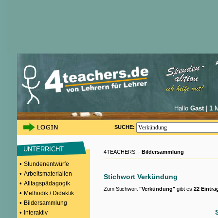
Hallo
Gast
|
1
M
SUCHE:
UNTERRICHT
4TEACHERS: -
Bildersammlung
•
Stundenentwürfe
•
Arbeitsmaterialien
Stichwort Verkündung
•
Alltagspädagogik
Zum Stichwort
"Verkündung"
gibt es
22 Einträ
•
Methodik / Didaktik
•
Bildersammlung
•
Interaktiv