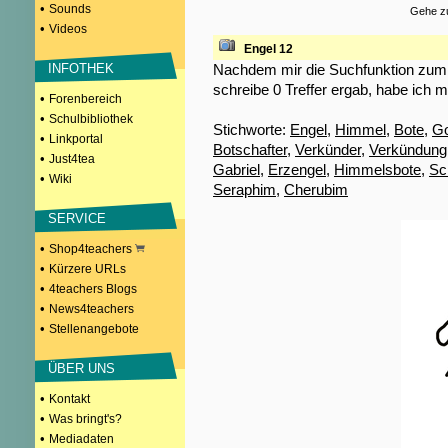
•
Sounds
Gehe zu
•
Videos
Engel 12
Nachdem mir die Suchfunktion zum S
INFOTHEK
schreibe 0 Treffer ergab, habe ich m
•
Forenbereich
•
Schulbibliothek
Stichworte:
Engel
,
Himmel
,
Bote
,
Go
•
Linkportal
Botschafter
,
Verkünder
,
Verkündung
•
Just4tea
Gabriel
,
Erzengel
,
Himmelsbote
,
Sc
•
Wiki
Seraphim
,
Cherubim
SERVICE
•
Shop4teachers
•
Kürzere URLs
•
4teachers Blogs
•
News4teachers
•
Stellenangebote
ÜBER UNS
•
Kontakt
•
Was bringt's?
•
Mediadaten