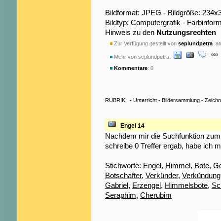
Bildformat: JPEG - Bildgröße: 234x
Bildtyp: Computergrafik - Farbinfo
Hinweis zu den
Nutzungsrechten
Zur Verfügung gestellt von
seplundpetra
am
Mehr von seplundpetra:
Kommentare
: 0
RUBRIK:
-
Unterricht
-
Bildersammlung
-
Zeich
Engel 14
Nachdem mir die Suchfunktion zum S
schreibe 0 Treffer ergab, habe ich m
Stichworte:
Engel
,
Himmel
,
Bote
,
Go
Botschafter
,
Verkünder
,
Verkündung
Gabriel
,
Erzengel
,
Himmelsbote
,
Sc
Seraphim
,
Cherubim