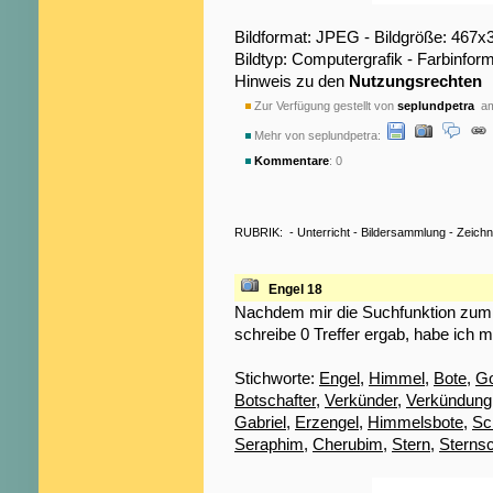
Bildformat: JPEG - Bildgröße: 467x
Bildtyp: Computergrafik - Farbinfo
Hinweis zu den
Nutzungsrechten
Zur Verfügung gestellt von
seplundpetra
am
Mehr von seplundpetra:
Kommentare
: 0
RUBRIK:
-
Unterricht
-
Bildersammlung
-
Zeich
Engel 18
Nachdem mir die Suchfunktion zum S
schreibe 0 Treffer ergab, habe ich m
Stichworte:
Engel
,
Himmel
,
Bote
,
Go
Botschafter
,
Verkünder
,
Verkündung
Gabriel
,
Erzengel
,
Himmelsbote
,
Sc
Seraphim
,
Cherubim
,
Stern
,
Sterns