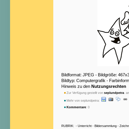
Bildformat: JPEG - Bildgröße: 467x
Bildtyp: Computergrafik - Farbinfo
Hinweis zu den
Nutzungsrechten
Zur Verfügung gestellt von
seplundpetra
am
Mehr von seplundpetra:
Kommentare
: 0
RUBRIK:
-
Unterricht
-
Bildersammlung
-
Zeich