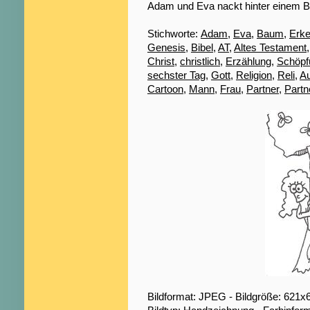
Adam und Eva nackt hinter einem 
Stichworte:
Adam
,
Eva
,
Baum
,
Erke
Genesis
,
Bibel
,
AT
,
Altes Testament
Christ
,
christlich
,
Erzählung
,
Schöpf
sechster Tag
,
Gott
,
Religion
,
Reli
,
Au
Cartoon
,
Mann
,
Frau
,
Partner
,
Partn
Bildformat: JPEG - Bildgröße: 621x