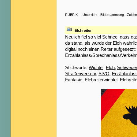
RUBRIK:
-
Unterricht
-
Bildersammlung
-
Zeich
Elchreiter
Neulich fiel so viel Schnee, dass 
da stand, als würde der Elch wahrl
digital noch einen Reiter aufgesetzt:
Erzählanlass/Sprechanlass/Verkehre
Stichworte:
Wichtel
,
Elch
,
Schwede
Straßenverkehr
,
StVO
,
Erzählanlas
Fantasie
,
Elchreiterwichtel
,
Elchreite