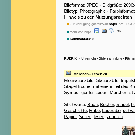
Bildformat: JPEG - Bildgröße: 2696
Bildtyp: Photographie - Farbinformat
Hinweis zu den
Nutzungsrechten
Zur Verfügung gestellt von
hops
am 11.03.2
Mehr von hops:
Kommentare
: 0
RUBRIK:
-
Unterricht
-
Bildersammlung
-
Fäche
Märchen - Lesen 2#
Motivationsbild, Stationsbild, Impul
Stapel Bücher mit einem Teil des K
Symbolfigur für Lesen, Märchen ist
Stichworte:
Buch
,
Bücher
,
Stapel
,
h
Geschichte
,
Rabe
,
Leserabe
,
schwa
Papier
,
Seiten
,
lesen
,
zuhören