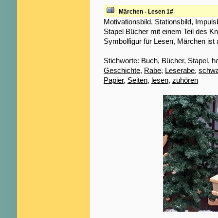
Märchen - Lesen 1#
Motivationsbild, Stationsbild, Impul
Stapel Bücher mit einem Teil des K
Symbolfigur für Lesen, Märchen ist
Stichworte:
Buch
,
Bücher
,
Stapel
,
h
Geschichte
,
Rabe
,
Leserabe
,
schwa
Papier
,
Seiten
,
lesen
,
zuhören