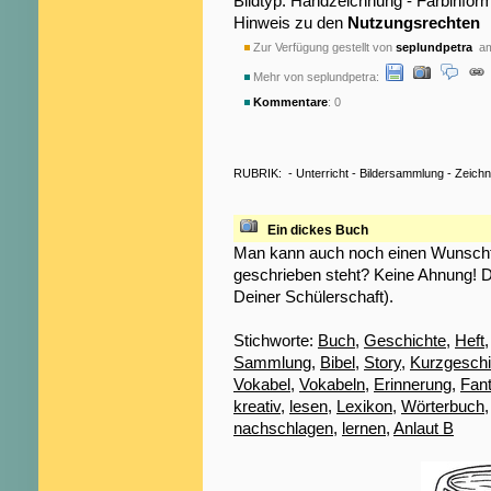
Bildtyp: Handzeichnung - Farbinfor
Hinweis zu den
Nutzungsrechten
Zur Verfügung gestellt von
seplundpetra
am
Mehr von seplundpetra:
Kommentare
: 0
RUBRIK:
-
Unterricht
-
Bildersammlung
-
Zeich
Ein dickes Buch
Man kann auch noch einen Wunschti
geschrieben steht? Keine Ahnung! D
Deiner Schülerschaft).
Stichworte:
Buch
,
Geschichte
,
Heft
Sammlung
,
Bibel
,
Story
,
Kurzgeschi
Vokabel
,
Vokabeln
,
Erinnerung
,
Fant
kreativ
,
lesen
,
Lexikon
,
Wörterbuch
nachschlagen
,
lernen
,
Anlaut B