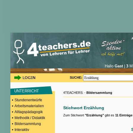
Hallo
Gast
|
3
Mi
SUCHE:
UNTERRICHT
4TEACHERS: -
Bildersammlung
•
Stundenentwürfe
•
Arbeitsmaterialien
Stichwort Erzählung
•
Alltagspädagogik
Zum Stichwort
"Erzählung"
gibt es
11 Einträge
•
Methodik / Didaktik
•
Bildersammlung
•
Interaktiv