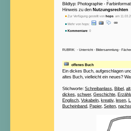
Bildtyp: Photographie - Farbinformat
Hinweis zu den
Nutzungsrechten
Zur Verfügung gestellt von
hops
am 11.03.2
Mehr von hops:
Kommentare
: 0
RUBRIK:
-
Unterricht
-
Bildersammlung
-
Fäche
offenes Buch
Ein dickes Buch, aufgeschlagen und 
altes Buch, vielleicht ein neues? W
Stichworte:
Schreibanlass
,
Bibel
,
alt
dickes
,
schwer
,
Geschichte
,
Erzähl
Englisch
,
Vokabeln
,
kreativ
,
lesen
,
L
Bucheinband
,
Papier
,
Seiten
,
nachs