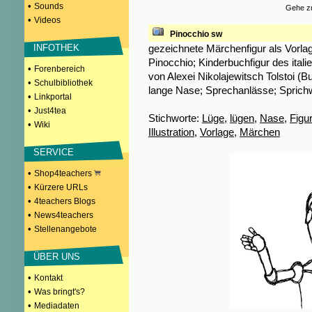
•
Sounds
Gehe zu
•
Videos
Pinocchio sw
gezeichnete Märchenfigur als Vorla
INFOTHEK
Pinocchio; Kinderbuchfigur des itali
•
Forenbereich
von Alexei Nikolajewitsch Tolstoi (B
•
Schulbibliothek
lange Nase; Sprechanlässe; Sprich
•
Linkportal
•
Just4tea
Stichworte:
Lüge
,
lügen
,
Nase
,
Figur
•
Wiki
Illustration
,
Vorlage
,
Märchen
SERVICE
•
Shop4teachers
•
Kürzere URLs
•
4teachers Blogs
•
News4teachers
•
Stellenangebote
ÜBER UNS
•
Kontakt
•
Was bringt's?
•
Mediadaten