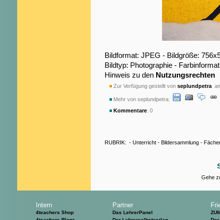
Bildformat: JPEG - Bildgröße: 756x
Bildtyp: Photographie - Farbinformat
Hinweis zu den
Nutzungsrechten
Zur Verfügung gestellt von
seplundpetra
am
Mehr von seplundpetra:
Kommentare
: 0
RUBRIK:
-
Unterricht
-
Bildersammlung
-
Fäche
Gehe zu
Intern
Partner
Fri
4teachers Shop
Das LehrerPanel
ZU
4teachers Blogs
Der Lehrerselbstverlag
Der