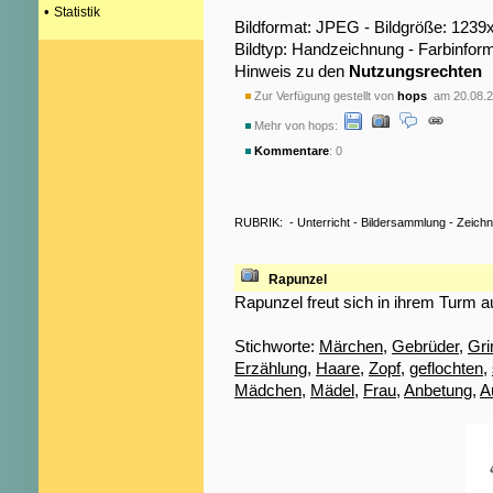
•
Statistik
Bildformat: JPEG - Bildgröße: 1239
Bildtyp: Handzeichnung - Farbinfor
Hinweis zu den
Nutzungsrechten
Zur Verfügung gestellt von
hops
am 20.08.2
Mehr von hops:
Kommentare
: 0
RUBRIK:
-
Unterricht
-
Bildersammlung
-
Zeich
Rapunzel
Rapunzel freut sich in ihrem Turm a
Stichworte:
Märchen
,
Gebrüder
,
Gr
Erzählung
,
Haare
,
Zopf
,
geflochten
,
Mädchen
,
Mädel
,
Frau
,
Anbetung
,
A