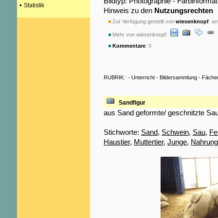
Bildtyp: Photographie - Farbinformat
•
Statistik
Hinweis zu den
Nutzungsrechten
Zur Verfügung gestellt von
wiesenknopf
am 
Mehr von wiesenknopf:
Kommentare
: 0
RUBRIK:
-
Unterricht
-
Bildersammlung
-
Fäche
Sandfigur
aus Sand geformte/ geschnitzte Sau 
Stichworte:
Sand
,
Schwein
,
Sau
,
Fe
Haustier
,
Muttertier
,
Junge
,
Nahrun