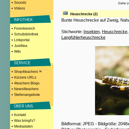
•
Sounds
Gehe zu
•
Videos
Heuschrecke (2)
Bunte Heuschrecke auf Zweig, Na
INFOTHEK
•
Forenbereich
Stichworte:
Insekten
,
Heuschrecke
•
Schulbibliothek
Langfühlerheuschrecke
•
Linkportal
•
Just4tea
•
Wiki
SERVICE
•
Shop4teachers
•
Kürzere URLs
•
4teachers Blogs
•
News4teachers
•
Stellenangebote
ÜBER UNS
•
Kontakt
•
Was bringt's?
Bildformat: JPEG - Bildgröße: 2048
•
Mediadaten