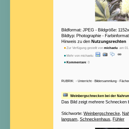
Bildformat: JPEG - Bildgröße: 1152
Bildtyp: Photographie - Farbinformat
Hinweis zu den
Nutzungsrechten
Zur Verfügung gestellt von
michaelu
am 01.
Mehr von michaelu:
Kommentare
: 0
RUBRIK:
-
Unterricht
-
Bildersammlung
-
Fäche
Weinbergschnecken bei der Nahru
Das Bild zeigt mehrere Schnecken 
Stichworte:
Weinbergschnecke
,
Na
langsam
,
Schneckenhaus
,
Fühler