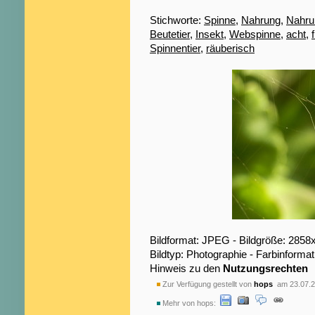
Stichworte:
Spinne
,
Nahrung
,
Nahru
Beutetier
,
Insekt
,
Webspinne
,
acht
,
Spinnentier
,
räuberisch
Bildformat: JPEG - Bildgröße: 2858
Bildtyp: Photographie - Farbinformat
Hinweis zu den
Nutzungsrechten
Zur Verfügung gestellt von
hops
am 23.07.2
Mehr von hops: