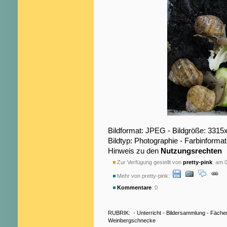
Bildformat: JPEG - Bildgröße: 3315
Bildtyp: Photographie - Farbinformat
Hinweis zu den
Nutzungsrechten
Zur Verfügung gestellt von
pretty-pink
am 0
Mehr von pretty-pink:
Kommentare
: 0
RUBRIK:
-
Unterricht
-
Bildersammlung
-
Fäche
Weinbergschnecke