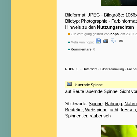
Bildformat: JPEG - Bildgröße: 1066
Bildtyp: Photographie - Farbinformat
Hinweis zu den
Nutzungsrechten
Zur Verfügung gestellt von
hops
am 23.07.2
Mehr von hops:
Kommentare
: 0
RUBRIK:
-
Unterricht
-
Bildersammlung
-
Fäche
lauernde Spinne
auf Beute lauernde Spinne; Sicht vo
Stichworte:
Spinne
,
Nahrung
,
Nahru
Beutetier
,
Webspinne
,
acht
,
fressen
Spinnentier
,
räuberisch