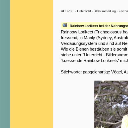
RUBRIK:
-
Unterricht
-
Bildersammlung
-
Zeich
Rainbow Lorikeet bei der Nahrungs
Rainbow Lorikeet (Trichoglossus ha
fressend, in Manly (Sydney, Australi
Verdauungssystem und sind auf Nekt
Wie die Bienen bestäuben sie somi
siehe unter "Unterricht - Bildersamml
'kuessende Rainbow Lorikeets' mich
Stichworte:
papgeienartige Vögel
,
Au