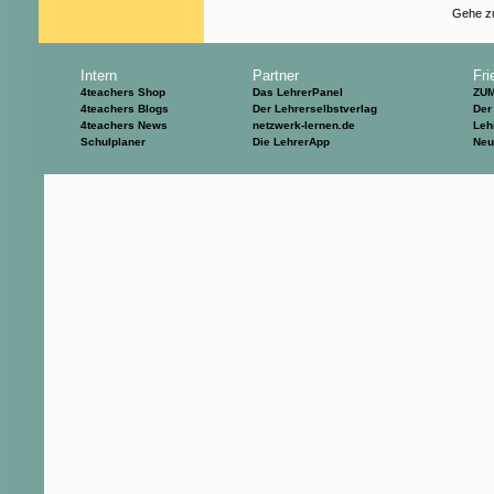
Gehe zu
Intern
Partner
Fri
4teachers Shop
Das LehrerPanel
ZU
4teachers Blogs
Der Lehrerselbstverlag
Der
4teachers News
netzwerk-lernen.de
Leh
Schulplaner
Die LehrerApp
Neu