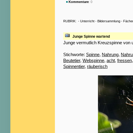
Kommentare
: 0
RUBRIK:
-
Unterricht
-
Bildersammlung
-
Fäche
Junge Spinne wartend
Junge vermutlich Kreuzspinne von 
Stichworte:
Spinne
,
Nahrung
,
Nahru
Beutetier
,
Webspinne
,
acht
,
fressen
Spinnentier
,
räuberisch