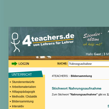
Hallo
Gast
|
3
Mi
SUCHE:
UNTERRICHT
4TEACHERS: -
Bildersammlung
•
Stundenentwürfe
•
Arbeitsmaterialien
Stichwort Nahrungsaufnahme
•
Alltagspädagogik
Zum Stichwort
"Nahrungsaufnahme"
gibt es
1
•
Methodik / Didaktik
•
Bildersammlung
•
Interaktiv