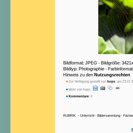
Bildformat: JPEG - Bildgröße: 3421
Bildtyp: Photographie - Farbinformat
Hinweis zu den
Nutzungsrechten
Zur Verfügung gestellt von
hops
am 23.07.2
Mehr von hops:
Kommentare
: 0
RUBRIK:
-
Unterricht
-
Bildersammlung
-
Fäche