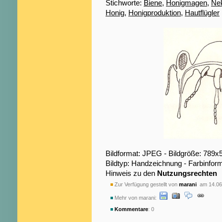
Stichworte:
Biene
,
Honigmagen
,
Nek
Honig
,
Honigproduktion
,
Hautflügler
Bildformat: JPEG - Bildgröße: 789x
Bildtyp: Handzeichnung - Farbinfor
Hinweis zu den
Nutzungsrechten
Zur Verfügung gestellt von
marani
am 14.06
Mehr von marani:
Kommentare
: 0